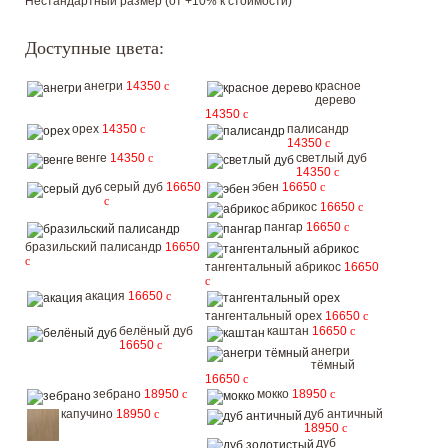
Нестандартный размер (от +10% к стоимости)
Доступные цвета:
анегри
14350
c
красное
дерево
14350
c
орех
14350
c
палисандр
14350
c
венге
14350
c
светлый дуб
14350
c
серый дуб
16650
эбен
16650
c
c
абрикос
16650
c
пангар
16650
c
бразильский палисандр
16650
c
тангентальный абрикос
16650
c
акация
16650
c
тангентальный орех
16650
c
белёный дуб
каштан
16650
c
16650
c
анегри
тёмный
16650
c
зебрано
18950
c
мокко
18950
c
капучино
18950
c
дуб античный
18950
c
дуб