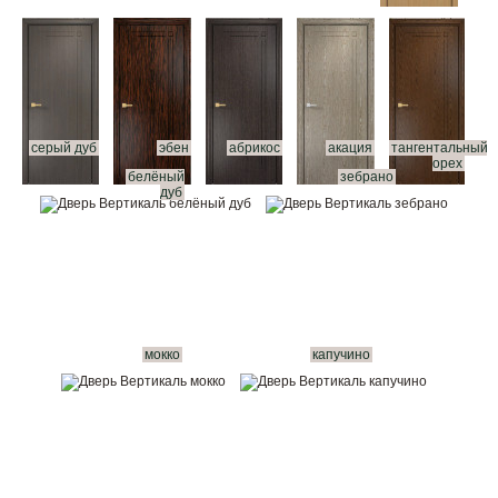
серый дуб
эбен
абрикос
акация
тангентальный
орех
белёный
зебрано
дуб
мокко
капучино