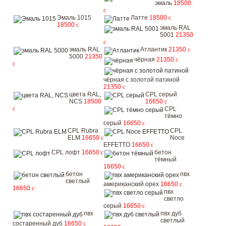
эмаль
18500
c
Эмаль 1015
Латте
18500
c
18500
c
эмаль RAL
5001
21350
c
эмаль RAL
Атлантик
21350
c
5000
21350
чёрная
21350
c
c
чёрная с золотой патиной
21350
c
цвета RAL,
CPL серый
NCS
18500
16650
c
c
CPL
тёмно
серый
16650
c
CPL Rubra
CPL
ELM
16650
c
Noce
EFFETTO
16650
c
CPL лофт
16650
c
бетон
тёмный
16650
c
бетон
пвх
светлый
американский орех
16650
c
16650
c
пвх
светло
серый
16650
c
пвх
пвх дуб
светлый
состаренный дуб
16650
c