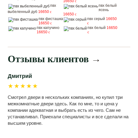
16650
c
пвх
пвх белый
ясень
выбеленный дуб
16650
c
16650
c
пвх фисташка
пвх серый
16650
16650
c
c
пвх капучино
пвх белый
16650
16650
c
c
Отзывы клиентов
→
Дмитрий
★★★★★
Смотрел двери в нескольких компаниях, но купил три
межкомнатные двери здесь. Как по мне, то и цена у
компании адекватная и выбрать есть из чего. Сам не
устанавливал. Приехали специалисты и все сделали на
высшем уровне.