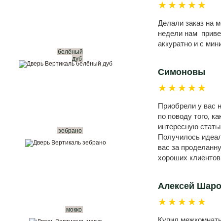
★★★★★
Делали заказ на 
недели нам привез
аккуратно и с ми
белёный
дуб
Симоновы
★★★★★
Приобрели у вас н
по поводу того, к
интересную статью
зебрано
Получилось идеал
вас за проделанн
хороших клиентов
Алексей Шар
★★★★★
мокко
Купил межкомнатны