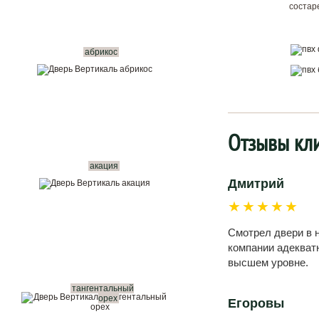
состар
абрикос
Отзывы кл
акация
Дмитрий
★★★★★
Смотрел двери в н
компании адекватн
высшем уровне.
тангентальный
орех
Егоровы