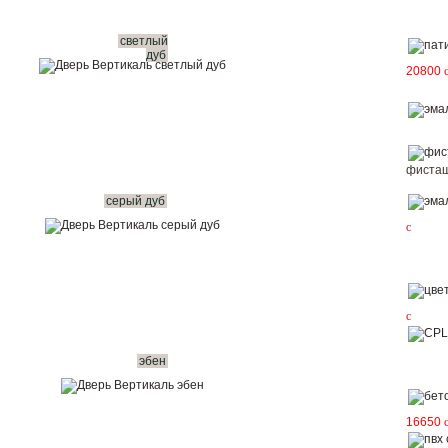
светлый
дуб
20800
фисташ
серый дуб
c
c
эбен
16650