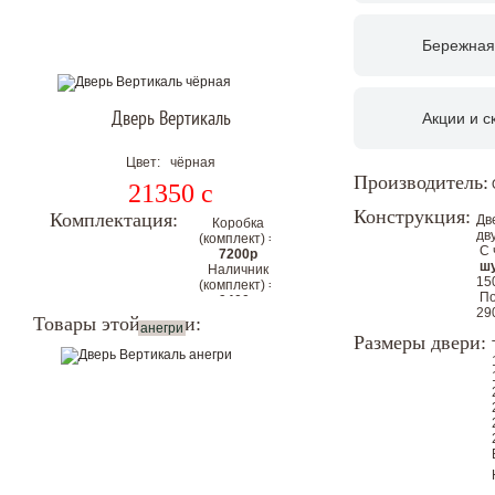
Бережная
Дверь Вертикаль
Акции и с
Цвет: чёрная
Производитель:
21350
c
Конструкция:
Комплектация:
Дв
Коробка
дв
(комплект) =
С 
7200р
шу
Наличник
15
(комплект) =
По
9400р
29
Цена
Товары этой серии:
анегри
комплекта с
Размеры двери:
коробкой и
наличниками
на 2
стороны:
37950р
Цена со скидкой.
Гарантия низкой цены