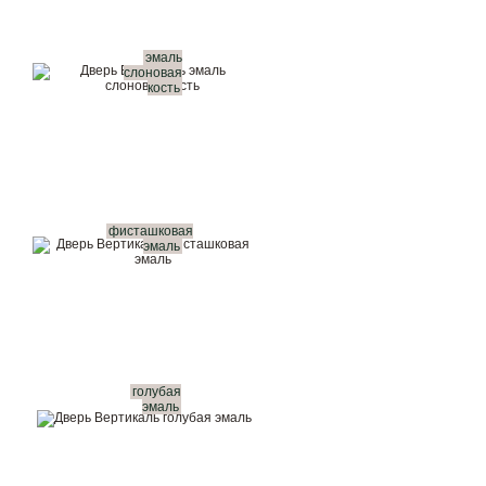
эмаль
слоновая
кость
фисташковая
эмаль
голубая
эмаль