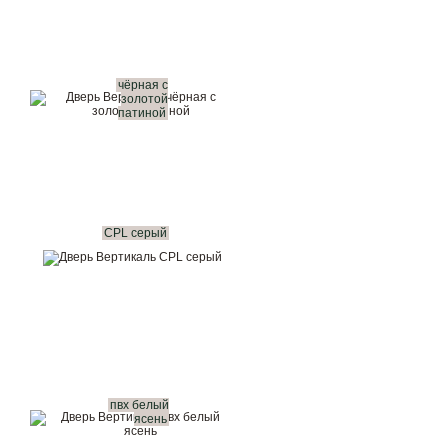
чёрная с
золотой
патиной
CPL серый
пвх белый
ясень