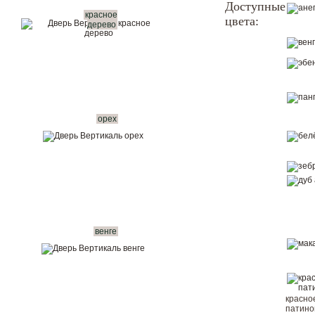
Доступные
красное
цвета:
Показать в интерьере
дерево
Купить в 1 клик
Вызвать замерщика бесплатно
Рассчитать комплект
орех
венге
красно
патин