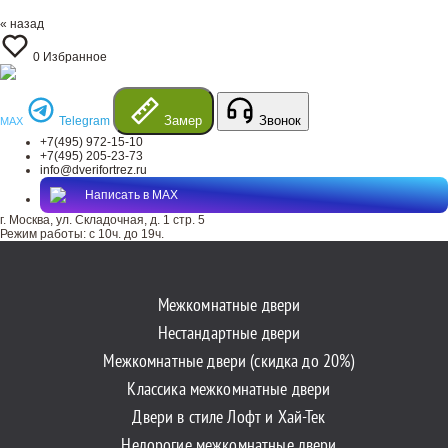
« назад
0
Избранное
Замер
Звонок
Telegram
MAX
+7(495) 972-15-10
+7(495) 205-23-73
info@dverifortrez.ru
Написать в MAX
г. Москва, ул. Складочная, д. 1 стр. 5
Режим работы:
с 10ч. до 19ч.
Межкомнатные двери
Нестандартные двери
Межкомнатные двери (скидка до 20%)
Классика межкомнатные двери
Двери в стиле Лофт и Хай-Тек
Недорогие межкомнатные двери