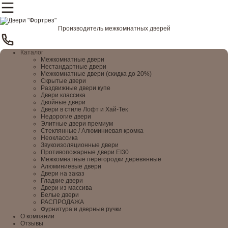
Производитель межкомнатных дверей
Каталог
Межкомнатные двери
Нестандартные двери
Межкомнатные двери (скидка до 20%)
Скрытые двери
Раздвижные двери купе
Двери классика
Двойные двери
Двери в стиле Лофт и Хай-Тек
Недорогие двери
Элитные двери премиум
Стеклянные / Алюминиевая кромка
Неоклассика
Звукоизоляционные двери
Противопожарные двери EI30
Межкомнатные перегородки деревянные
Алюминиевые двери
Двери на заказ
Гладкие двери
Двери из массива
Белые двери
РАСПРОДАЖА
Фурнитура и дверные ручки
О компании
Отзывы