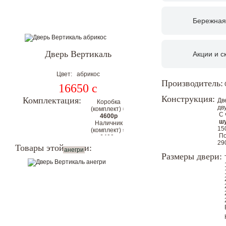
Бережная
Дверь Вертикаль
Акции и с
Цвет: абрикос
Производитель:
16650
c
Конструкция:
Комплектация:
Дв
Коробка
дв
(комплект) =
С 
4600р
шу
Наличник
15
(комплект) =
По
6400р
29
Цена
Товары этой серии:
анегри
комплекта с
Размеры двери:
коробкой и
наличниками
на 2
стороны:
27650р
Цена со скидкой.
Гарантия низкой цены