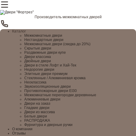
Производитель межкомнатных дверей
Каталог
Межкомнатные двери
Нестандартные двери
Межкомнатные двери (скидка до 20%)
Скрытые двери
Раздвижные двери купе
Двери классика
Двойные двери
Двери в стиле Лофт и Хай-Тек
Недорогие двери
Элитные двери премиум
Стеклянные / Алюминиевая кромка
Неоклассика
Звукоизоляционные двери
Противопожарные двери EI30
Межкомнатные перегородки деревянные
Алюминиевые двери
Двери на заказ
Гладкие двери
Двери из массива
Белые двери
РАСПРОДАЖА
Фурнитура и дверные ручки
О компании
Отзывы