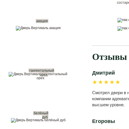
состар
акация
Отзывы 
тангентальный
Дмитрий
орех
★★★★★
Смотрел двери в н
компании адекватн
высшем уровне.
белёный
дуб
Егоровы