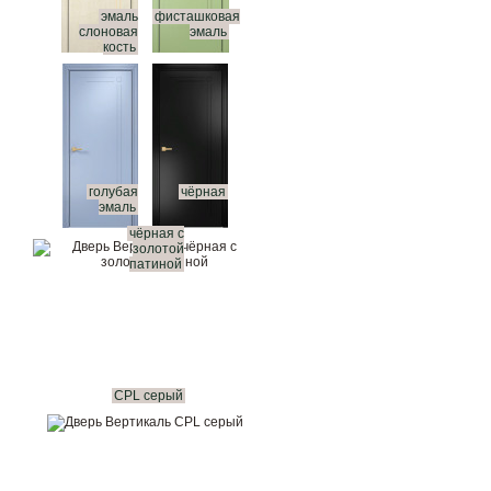
эмаль
фисташковая
слоновая
эмаль
кость
голубая
чёрная
эмаль
чёрная с
золотой
патиной
CPL серый