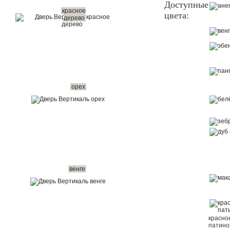
Доступные
красное
цвета:
Показать в интерьере
дерево
Купить в 1 клик
Вызвать замерщика бесплатно
Рассчитать комплект
орех
венге
красно
патин