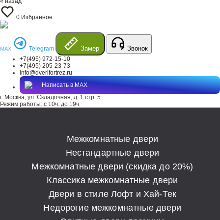
« назад
0
Избранное
Замер
Звонок
Telegram
MAX
+7(495) 972-15-10
+7(495) 205-23-73
info@dverifortrez.ru
Написать в MAX
г. Москва, ул. Складочная, д. 1 стр. 5
Режим работы:
с 10ч. до 19ч.
Межкомнатные двери
Нестандартные двери
Межкомнатные двери (скидка до 20%)
Классика межкомнатные двери
Двери в стиле Лофт и Хай-Тек
Недорогие межкомнатные двери