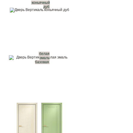
коньячный
дуб
белая
эмаль
базовая