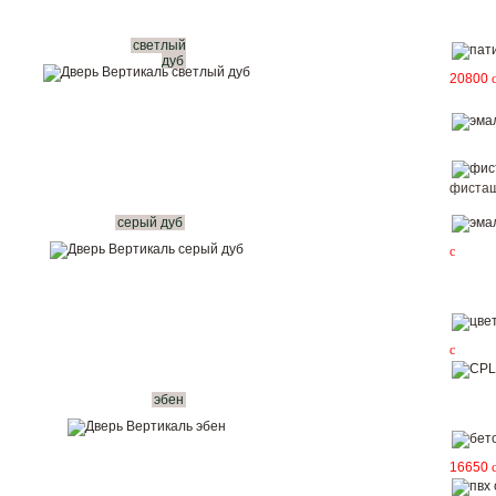
светлый
дуб
20800
фисташ
серый дуб
c
c
эбен
16650