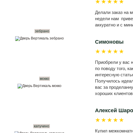
★★★★★
Делали заказ на 
недели нам привез
аккуратно и с ми
зебрано
Симоновы
★★★★★
Приобрели у вас н
по поводу того, к
интересную статью
мокко
Получилось идеал
вас за проделанн
хороших клиентов
Алексей Шар
★★★★★
капучино
Купил межкомнатны