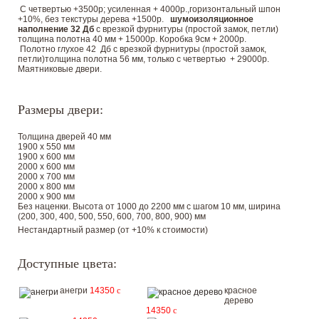
С четвертью +3500р; усиленная + 4000р.,горизонтальный шпон
+10%, без текстуры дерева +1500р.
шумоизоляционное
наполнение 32 Дб
с врезкой фурнитуры (простой замок, петли)
толщина полотна 40 мм + 15000р. Коробка 9см + 2000р.
Полотно глухое 42 Дб с врезкой фурнитуры (простой замок,
петли)толщина полотна 56 мм, только с четвертью + 29000р.
Маятниковые двери.
Размеры двери:
Толщина дверей 40 мм
1900 х 550 мм
1900 х 600 мм
2000 х 600 мм
2000 х 700 мм
2000 х 800 мм
2000 х 900 мм
Без наценки. Высота от 1000 до 2200 мм с шагом 10 мм, ширина
(200, 300, 400, 500, 550, 600, 700, 800, 900) мм
Нестандартный размер (от +10% к стоимости)
Доступные цвета:
анегри
14350
c
красное
дерево
14350
c