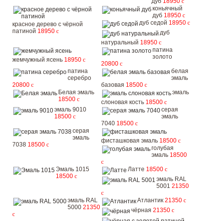
дуб
18950
c
коньячный
дуб
18950
c
дуб седой
18950
c
красное дерево с чёрной
патиной
18950
c
дуб
натуральный
18950
c
патина
золото
жемчужный ясень
18950
c
20800
c
патина
белая
серебро
эмаль
20800
c
базовая
18500
c
Белая эмаль
эмаль
18500
c
слоновая кость
18500
c
эмаль 9010
серая
18500
c
эмаль
7040
18500
c
серая
эмаль
фисташковая эмаль
18500
c
7038
18500
c
голубая
эмаль
18500
c
Эмаль 1015
Латте
18500
c
18500
c
эмаль RAL
5001
21350
c
эмаль RAL
Атлантик
21350
c
5000
21350
чёрная
21350
c
c