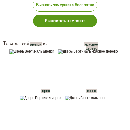
Вызвать замерщика бесплатно
Рассчитать комплект
Товары этой серии:
анегри
красное
дерево
орех
венге