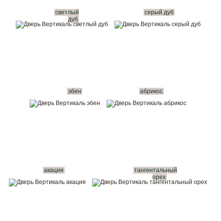
светлый
серый дуб
дуб
эбен
абрикос
акация
тангентальный
орех