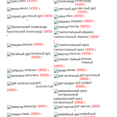
орех
14350
c
палисандр
14350
c
венге
14350
c
светлый дуб
14350
c
серый дуб
16650
эбен
16650
c
c
абрикос
16650
c
пангар
16650
c
бразильский палисандр
16650
c
тангентальный абрикос
16650
c
акация
16650
c
тангентальный орех
16650
c
белёный дуб
каштан
16650
c
16650
c
анегри
тёмный
16650
c
зебрано
18950
c
мокко
18950
c
капучино
18950
c
дуб античный
18950
c
дуб
дуб графит
золотистый
18950
c
18950
c
американский орех
натуральный
18950
c
макасар
18950
c
дуб арктик
18950
c
олива
18950
c
кофейный