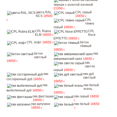
чёрная с золотой патиной
21350
c
цвета RAL,
CPL серый
NCS
18500
16650
c
c
CPL
тёмно
серый
16650
c
CPL Rubra
CPL
ELM
16650
c
Noce
EFFETTO
16650
c
CPL лофт
16650
c
бетон
тёмный
16650
c
бетон
пвх
светлый
американский орех
16650
c
16650
c
пвх
светло
серый
16650
c
пвх
пвх дуб
светлый
состаренный дуб
16650
c
16650
c
пвх
пвх белый
ясень
выбеленный дуб
16650
c
16650
c
пвх фисташка
пвх серый
16650
16650
c
c
пвх капучино
пвх белый
16650
16650
c
c