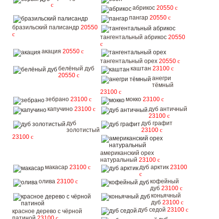
c
абрикос
20550
c
пангар
20550
c
бразильский палисандр
20550
c
тангентальный абрикос
20550
c
акация
20550
c
тангентальный орех
20550
c
белёный дуб
каштан
23100
c
20550
c
анегри
тёмный
23100
c
зебрано
23100
c
мокко
23100
c
капучино
23100
c
дуб античный
23100
c
дуб
дуб графит
золотистый
23100
c
23100
c
американский орех
натуральный
23100
c
макасар
23100
c
дуб арктик
23100
c
олива
23100
c
кофейный
дуб
23100
c
коньячный
дуб
23100
c
дуб седой
23100
c
красное дерево с чёрной
патиной
23100
c