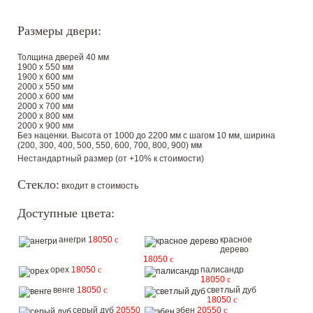
Размеры двери:
Толщина дверей 40 мм
1900 х 550 мм
1900 х 600 мм
2000 х 550 мм
2000 х 600 мм
2000 х 700 мм
2000 х 800 мм
2000 х 900 мм
Без наценки. Высота от 1000 до 2200 мм с шагом 10 мм, ширина
(200, 300, 400, 500, 550, 600, 700, 800, 900) мм
Нестандартный размер (от +10% к стоимости)
Стекло:
входит в стоимость
Доступные цвета:
анегри
18050
c
красное
дерево
18050
c
орех
18050
c
палисандр
18050
c
венге
18050
c
светлый дуб
18050
c
серый дуб
20550
эбен
20550
c