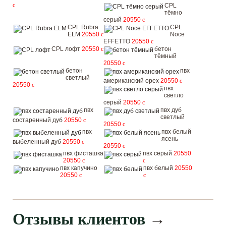
c
CPL
тёмно
серый
20550
c
CPL Rubra
CPL
ELM
20550
c
Noce
EFFETTO
20550
c
CPL лофт
20550
c
бетон
тёмный
20550
c
бетон
пвх
светлый
американский орех
20550
c
20550
c
пвх
светло
серый
20550
c
пвх
пвх дуб
светлый
состаренный дуб
20550
c
20550
c
пвх
пвх белый
ясень
выбеленный дуб
20550
c
20550
c
пвх фисташка
пвх серый
20550
20550
c
c
пвх капучино
пвх белый
20550
20550
c
c
Отзывы клиентов
→