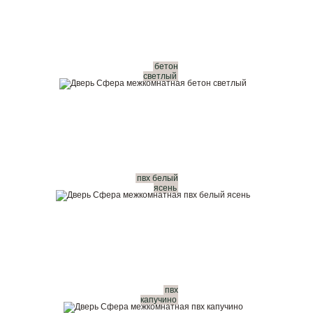
бетон
светлый
пвх белый
ясень
пвх
капучино