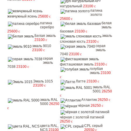
дуб
натуральный
23100
c
патина
золото
жемчужный ясень
25600
c
25600
c
патина
белая
серебро
эмаль
25600
c
базовая
23100
c
Белая эмаль
эмаль
23100
c
слоновая кость
23100
c
эмаль 9010
серая
23100
c
эмаль
7040
23100
c
серая
эмаль
фисташковая эмаль
23100
c
7038
23100
c
голубая
эмаль
23100
c
Эмаль 1015
Латте
23100
c
23100
c
эмаль RAL
5001
26250
c
эмаль RAL
Атлантик
26250
c
5000
26250
чёрная
26250
c
c
чёрная с золотой патиной
26250
c
цвета RAL,
CPL серый
NCS
23100
20550
c