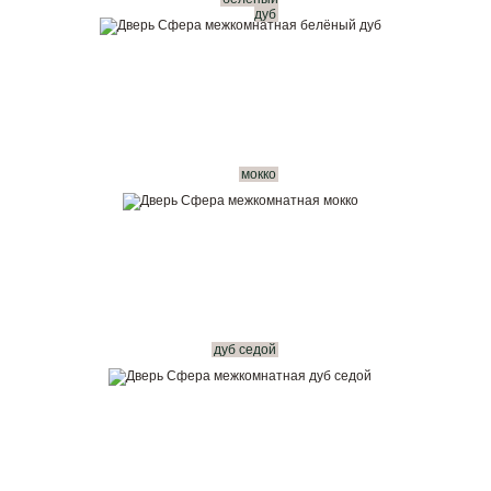
дуб
мокко
дуб седой