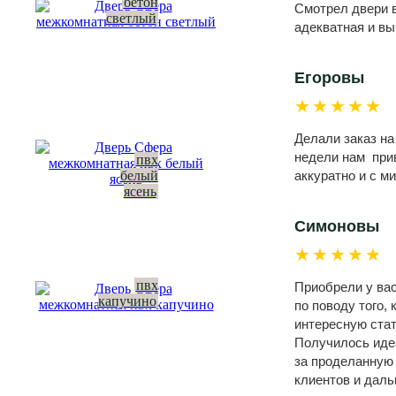
бетон
Смотрел двери в
светлый
адекватная и вы
Егоровы
★★★★★
Делали заказ на
недели нам прив
пвх
белый
аккуратно и с м
ясень
Симоновы
★★★★★
пвх
Приобрели у вас
капучино
по поводу того,
интересную стат
Получилось идеа
за проделанную
клиентов и даль