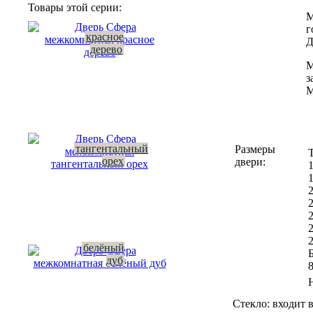
Товары этой серии:
Наличник
М
(комплект) =
г
красное
7200р
Д
дерево
Цена
М
комплекта с
з
коробкой и
М
наличниками
на 2
стороны:
35350р
тангентальный
Размеры
орех
двери:
Цена со
скидкой.
Гарантия низкой цены
Показать в интерьере
белёный
Б
дуб
Купить в 1 клик
Вызвать замерщика бесплатно
Рассчитать комплект
Стекло:
входит в