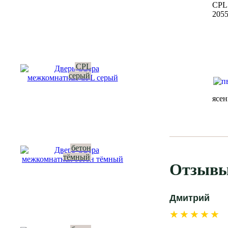
CPL
205
CPL
серый
ясе
бетон
тёмный
Отзывы
Дмитрий
★★★★★