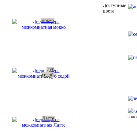
Доступные
цвета:
мокко
дуб
седой
зол
Латте