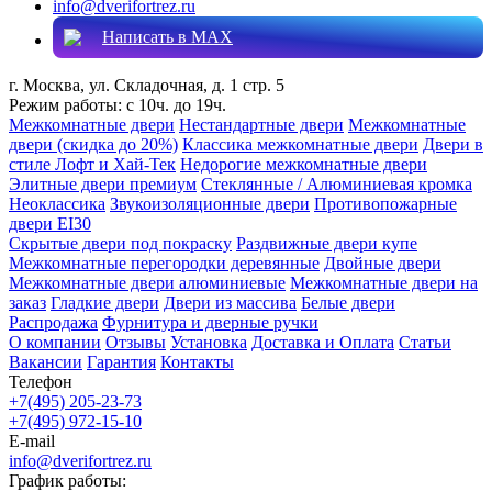
info@dverifortrez.ru
Написать в MAX
г. Москва, ул. Складочная, д. 1 стр. 5
Режим работы:
с 10ч. до 19ч.
Межкомнатные двери
Нестандартные двери
Межкомнатные
двери (скидка до 20%)
Классика межкомнатные двери
Двери в
стиле Лофт и Хай-Тек
Недорогие межкомнатные двери
Элитные двери премиум
Стеклянные / Алюминиевая кромка
Неоклассика
Звукоизоляционные двери
Противопожарные
двери EI30
Скрытые двери под покраску
Раздвижные двери купе
Межкомнатные перегородки деревянные
Двойные двери
Межкомнатные двери алюминиевые
Межкомнатные двери на
заказ
Гладкие двери
Двери из массива
Белые двери
Распродажа
Фурнитура и дверные ручки
О компании
Отзывы
Установка
Доставка и Оплата
Статьи
Вакансии
Гарантия
Контакты
Телефон
+7(495) 205-23-73
+7(495) 972-15-10
E-mail
info@dverifortrez.ru
График работы: