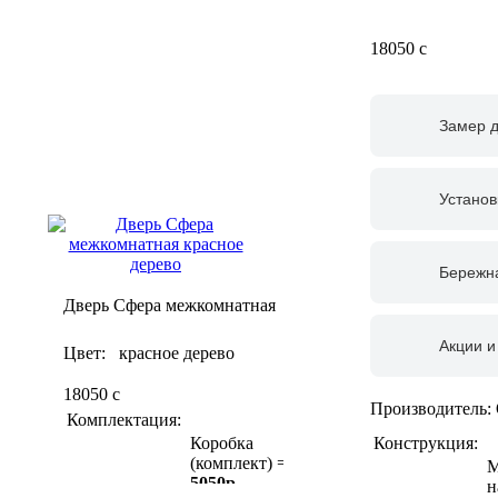
18050
c
Замер 
Установ
Бережна
Дверь Сфера межкомнатная
Акции и
Цвет: красное дерево
18050
c
Производитель:
Комплектация:
Конструкция:
Коробка
(комплект) =
М
5050р
н