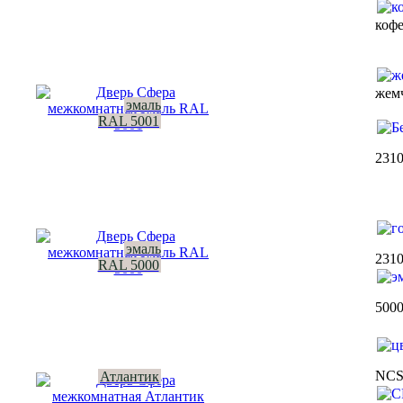
коф
жем
эмаль
RAL 5001
231
эмаль
231
RAL 5000
500
NC
Атлантик