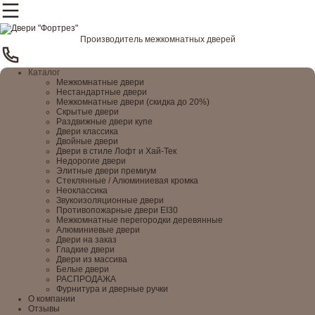
Производитель межкомнатных дверей
Каталог
Межкомнатные двери
Нестандартные двери
Межкомнатные двери (скидка до 20%)
Скрытые двери
Раздвижные двери купе
Двери классика
Двойные двери
Двери в стиле Лофт и Хай-Тек
Недорогие двери
Элитные двери премиум
Стеклянные / Алюминиевая кромка
Неоклассика
Звукоизоляционные двери
Противопожарные двери EI30
Межкомнатные перегородки деревянные
Алюминиевые двери
Двери на заказ
Гладкие двери
Двери из массива
Белые двери
РАСПРОДАЖА
Фурнитура и дверные ручки
О компании
Отзывы