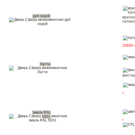
дуб седой
красно
патин
25600
Латте
фисташ
c
эмаль RAL
5001
c