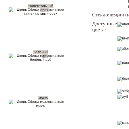
тангентальный
Показать в интерьере
орех
Стекло:
входит в с
Доступные
Купить в 1 клик
цвета:
Вызвать замерщика бесплатно
Рассчитать комплект
белёный
дуб
мокко