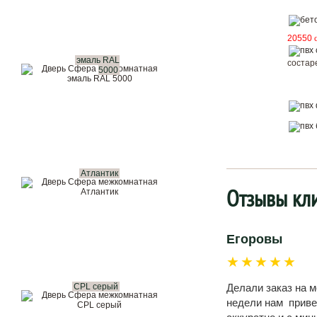
20550
эмаль RAL
состар
5000
Атлантик
Отзывы кл
Егоровы
★★★★★
CPL серый
Делали заказ на 
недели нам привез