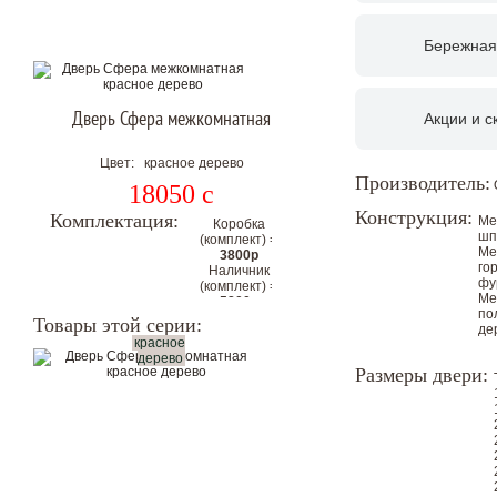
Бережная
Дверь Сфера межкомнатная
Акции и с
Цвет: красное дерево
Производитель:
18050
c
Конструкция:
Комплектация:
Ме
Коробка
шп
(комплект) =
Ме
3800р
го
Наличник
фу
(комплект) =
Ме
5800р
по
Цена
Товары этой серии:
де
комплекта с
красное
коробкой и
дерево
Размеры двери:
наличниками
на 2
стороны:
27650р
Цена со скидкой.
Гарантия низкой цены