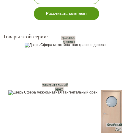
Рассчитать комплект
Товары этой серии:
красное
дерево
тангентальный
орех
белёный
дуб