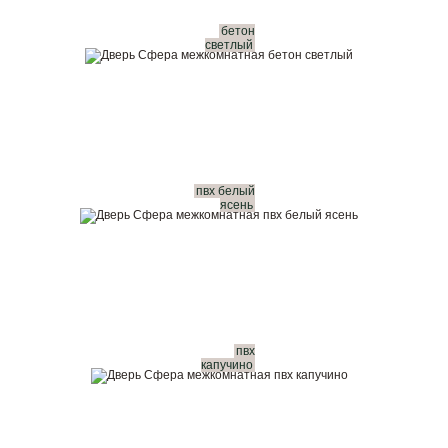
бетон
светлый
пвх белый
ясень
пвх
капучино