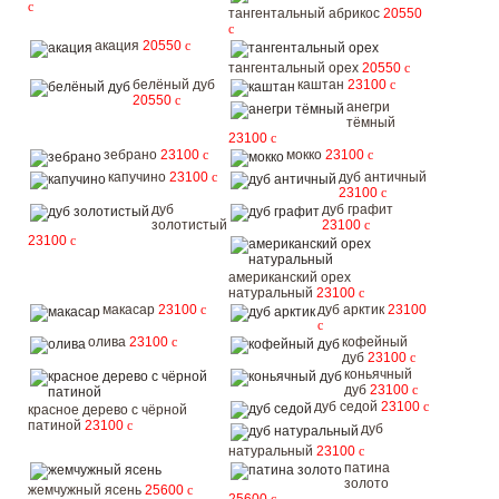
c
тангентальный абрикос
20550
c
акация
20550
c
тангентальный орех
20550
c
белёный дуб
каштан
23100
c
20550
c
анегри
тёмный
23100
c
зебрано
23100
c
мокко
23100
c
капучино
23100
c
дуб античный
23100
c
дуб
дуб графит
золотистый
23100
c
23100
c
американский орех
натуральный
23100
c
макасар
23100
c
дуб арктик
23100
c
олива
23100
c
кофейный
дуб
23100
c
коньячный
дуб
23100
c
дуб седой
23100
c
красное дерево с чёрной
патиной
23100
c
дуб
натуральный
23100
c
патина
золото
жемчужный ясень
25600
c