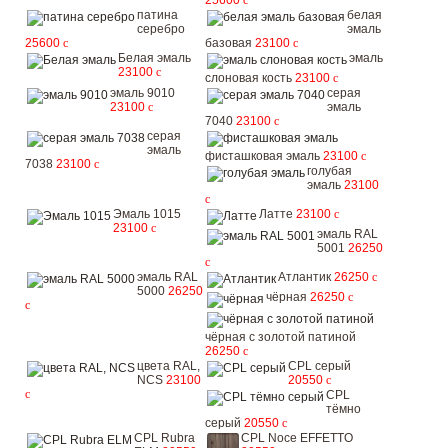
25600
c
патина
белая
серебро
эмаль
25600
c
базовая
23100
c
Белая эмаль
эмаль
23100
c
слоновая кость
23100
c
эмаль 9010
серая
23100
c
эмаль
7040
23100
c
серая
эмаль
фисташковая эмаль
23100
c
7038
23100
c
голубая
эмаль
23100
c
Эмаль 1015
Латте
23100
c
23100
c
эмаль RAL
5001
26250
c
эмаль RAL
Атлантик
26250
c
5000
26250
чёрная
26250
c
c
чёрная с золотой патиной
26250
c
цвета RAL,
CPL серый
NCS
23100
20550
c
c
CPL
тёмно
серый
20550
c
CPL Rubra
CPL Noce EFFETTO