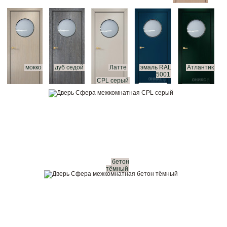
мокко
дуб седой
Латте
эмаль RAL
Атлантик
5001
CPL серый
бетон
тёмный