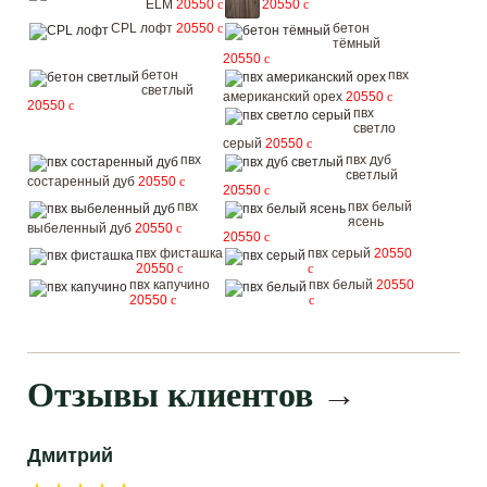
ELM
20550
c
20550
c
CPL лофт
20550
c
бетон
тёмный
20550
c
бетон
пвх
светлый
американский орех
20550
c
20550
c
пвх
светло
серый
20550
c
пвх
пвх дуб
светлый
состаренный дуб
20550
c
20550
c
пвх
пвх белый
ясень
выбеленный дуб
20550
c
20550
c
пвх фисташка
пвх серый
20550
20550
c
c
пвх капучино
пвх белый
20550
20550
c
c
Отзывы клиентов
→
Дмитрий