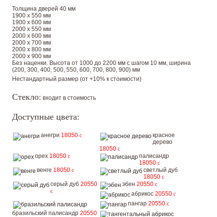
Толщина дверей 40 мм
1900 х 550 мм
1900 х 600 мм
2000 х 550 мм
2000 х 600 мм
2000 х 700 мм
2000 х 800 мм
2000 х 900 мм
Без наценки. Высота от 1000 до 2200 мм с шагом 10 мм, ширина
(200, 300, 400, 500, 550, 600, 700, 800, 900) мм
Нестандартный размер (от +10% к стоимости)
Стекло:
входит в стоимость
Доступные цвета:
анегри
18050
c
красное
дерево
18050
c
орех
18050
c
палисандр
18050
c
венге
18050
c
светлый дуб
18050
c
серый дуб
20550
эбен
20550
c
c
абрикос
20550
c
пангар
20550
c
бразильский палисандр
20550