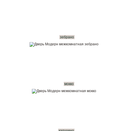
зебрано
мокко
капучино