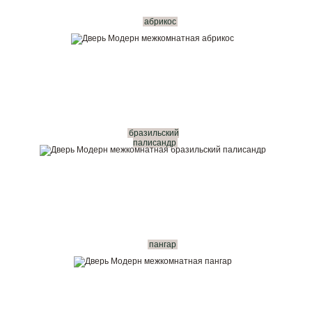
абрикос
бразильский
палисандр
пангар