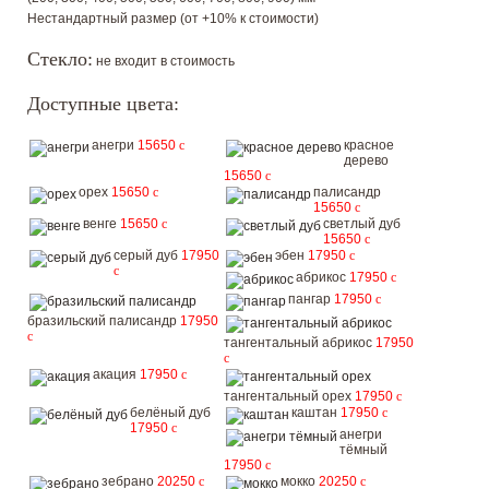
Нестандартный размер (от +10% к стоимости)
Стекло:
не входит в стоимость
Доступные цвета:
анегри
15650
c
красное
дерево
15650
c
орех
15650
c
палисандр
15650
c
венге
15650
c
светлый дуб
15650
c
серый дуб
17950
эбен
17950
c
c
абрикос
17950
c
пангар
17950
c
бразильский палисандр
17950
c
тангентальный абрикос
17950
c
акация
17950
c
тангентальный орех
17950
c
белёный дуб
каштан
17950
c
17950
c
анегри
тёмный
17950
c
зебрано
20250
c
мокко
20250
c