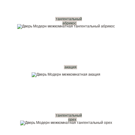
тангентальный
абрикос
акация
тангентальный
орех