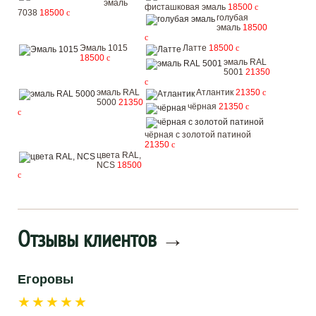
эмаль
фисташковая эмаль
18500
c
7038
18500
c
голубая
эмаль
18500
c
Эмаль 1015
Латте
18500
c
18500
c
эмаль RAL
5001
21350
c
эмаль RAL
Атлантик
21350
c
5000
21350
чёрная
21350
c
c
чёрная с золотой патиной
21350
c
цвета RAL,
NCS
18500
c
Отзывы клиентов
→
Егоровы
★★★★★