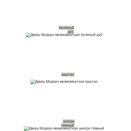
белёный
дуб
каштан
анегри
тёмный