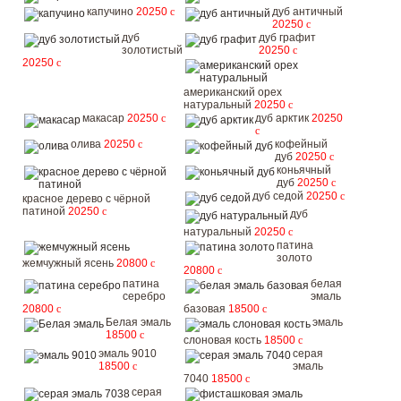
капучино
20250
c
дуб античный
20250
c
дуб
дуб графит
золотистый
20250
c
20250
c
американский орех
натуральный
20250
c
макасар
20250
c
дуб арктик
20250
c
олива
20250
c
кофейный
дуб
20250
c
коньячный
дуб
20250
c
дуб седой
20250
c
красное дерево с чёрной
патиной
20250
c
дуб
натуральный
20250
c
патина
золото
жемчужный ясень
20800
c
20800
c
патина
белая
серебро
эмаль
20800
c
базовая
18500
c
Белая эмаль
эмаль
18500
c
слоновая кость
18500
c
эмаль 9010
серая
18500
c
эмаль
7040
18500
c
серая