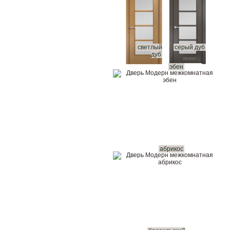
светлый
серый дуб
дуб
эбен
абрикос