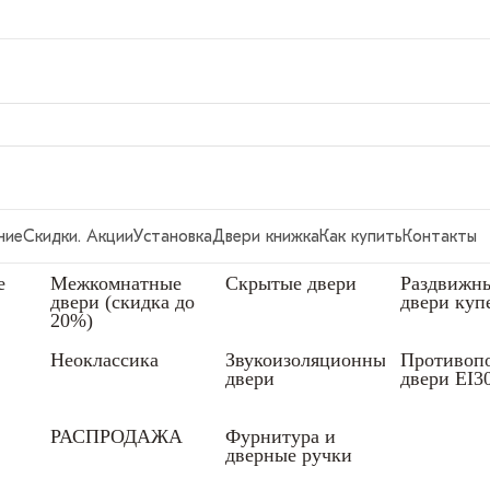
ние
Скидки. Акции
Установка
Двери книжка
Как купить
Контакты
е
Межкомнатные
Скрытые двери
Раздвижн
двери (скидка до
двери куп
20%)
Неоклассика
Звукоизоляционные
Противоп
двери
двери EI3
РАСПРОДАЖА
Фурнитура и
дверные ручки