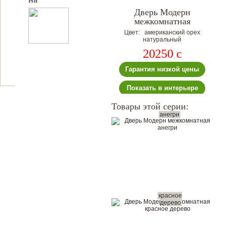
Дверь Модерн
межкомнатная
Цвет: американский орех
натуральный
20250
c
Гарантия низкой цены
Показать в интерьере
Товары этой серии:
анегри
красное
дерево