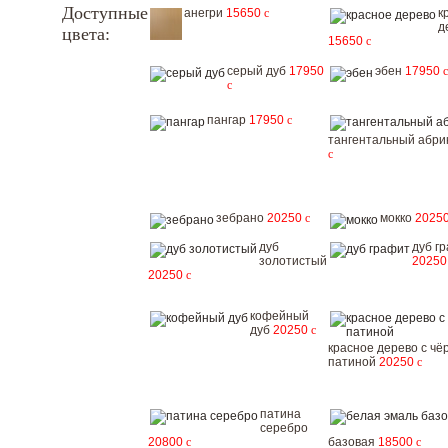
Доступные
анегри
15650
c
к
д
цвета:
15650
c
серый дуб
17950
эбен
17950
c
c
пангар
17950
c
тангентальный абри
c
зебрано
20250
c
мокко
2025
дуб
дуб г
золотистый
2025
20250
c
кофейный
дуб
20250
c
красное дерево с чё
патиной
20250
c
патина
серебро
20800
c
базовая
18500
c