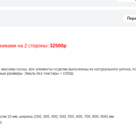
Пер
чниками на 2 стороны:
32500р
 массива сосны, все элементы отделки выполнены из натурального шпона, п
ные размеры
. Эмаль без тексткры + 1500р.
ом 10 мм, ширина (200, 300, 400, 500, 550, 600, 700, 800, 900) мм
)