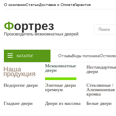
О компании
Статьи
Доставка и Оплата
Гарантия
Ф
ортрез
Производитель межкомнатных дверей
Отзывы
Виды погонажа
Остекле
КАТАЛОГ
Межкомнатные
Нестандартны
Наша
двери
двери
продукция
Недорогие двери
Элитные двери
Стеклянные /
премиум
Алюминиевая
кромка
Гладкие двери
Двери из массива
Белые двери