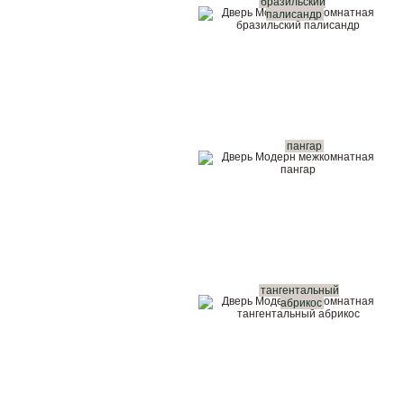
бразильский
палисандр
пангар
тангентальный
абрикос