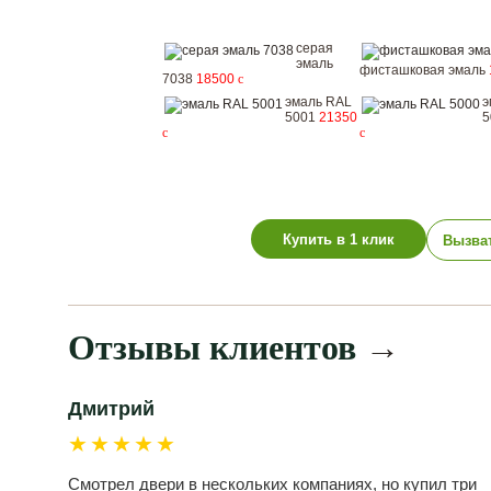
серая
эмаль
фисташковая эмаль
7038
18500
c
эмаль RAL
э
5001
21350
5
c
c
Купить в 1 клик
Вызва
Отзывы клиентов
→
Дмитрий
★★★★★
Смотрел двери в нескольких компаниях, но купил три