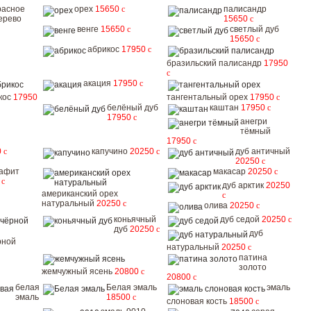
расное
орех
15650
c
палисандр
ерево
15650
c
венге
15650
c
светлый дуб
15650
c
абрикос
17950
c
бразильский палисандр
17950
c
акация
17950
c
кос
17950
тангентальный орех
17950
c
белёный дуб
каштан
17950
c
17950
c
анегри
тёмный
17950
c
0
c
капучино
20250
c
дуб античный
20250
c
рафит
макасар
20250
c
0
c
дуб арктик
20250
американский орех
c
натуральный
20250
c
олива
20250
c
коньячный
дуб седой
20250
c
дуб
20250
c
дуб
рной
натуральный
20250
c
патина
золото
жемчужный ясень
20800
c
20800
c
белая
Белая эмаль
эмаль
эмаль
18500
c
слоновая кость
18500
c