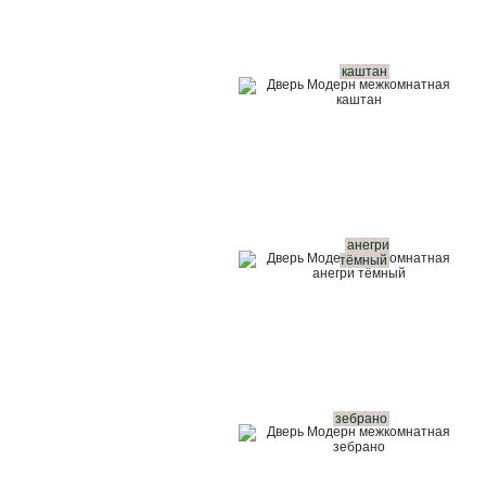
каштан
анегри
тёмный
зебрано