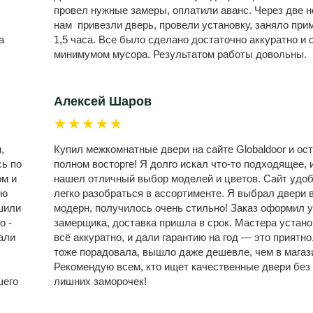
провел нужные замеры, оплатили аванс. Через две 
нам привезли дверь, провели установку, заняло при
а
1,5 часа. Все было сделано достаточно аккуратно и 
минимумом мусора. Результатом работы довольны.
Алексей Шаров
★★★★★
,
Купил межкомнатные двери на сайте Globaldoor и ост
сь по
полном восторге! Я долго искал что-то подходящее, и
ом и
нашел отличный выбор моделей и цветов. Сайт удо
ую
легко разобраться в ассортименте. Я выбрал двери 
шили
модерн, получилось очень стильно! Заказ оформил у
о -
замерщика, доставка пришла в срок. Мастера устан
али
всё аккуратно, и дали гарантию на год — это приятно
,
тоже порадовала, вышло даже дешевле, чем в магаз
Рекомендую всем, кто ищет качественные двери без
шего
лишних заморочек!