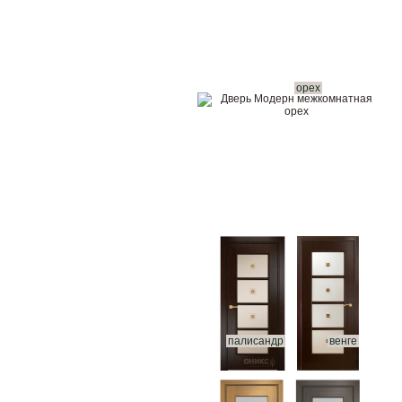
орех
палисандр
венге