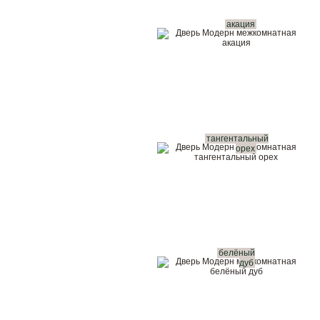
акация
тангентальный
орех
белёный
дуб