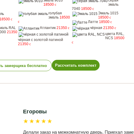
эмаль 9010
серая
18500
c
эмаль
7040
18500
c
голубая
Эмаль 1015
эмаль
18500
18500
c
18500
c
c
Латте
18500
c
маль RAL
Атлантик
21350
c
чёрная
21350
c
000
21350
цвета RAL,
NCS
18500
чёрная с золотой патиной
c
21350
c
Рассчитать комплект
ть замерщика бесплатно
Егоровы
★★★★★
Делали заказ на межкомнатную дверь. Приехал заме