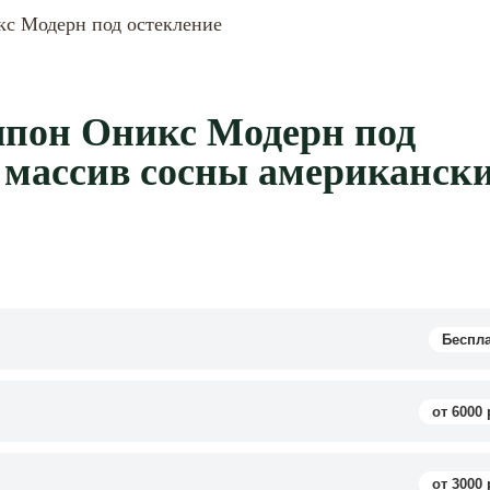
с Модерн под остекление
пон Оникс Модерн под
 массив сосны американск
Беспл
от 6000 
от 3000 