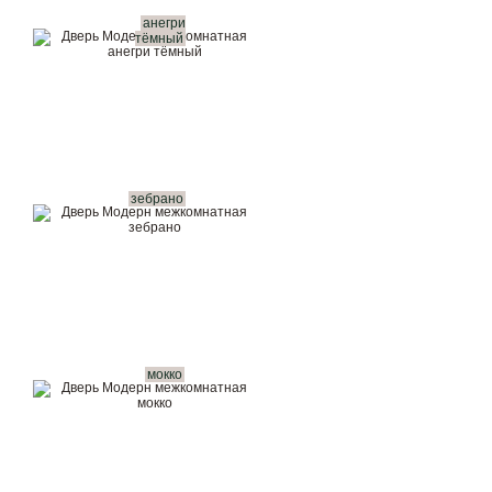
анегри
тёмный
зебрано
мокко