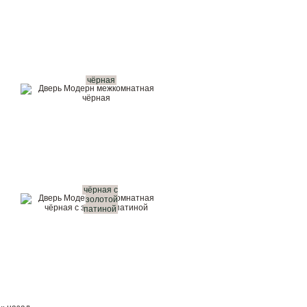
чёрная
чёрная с
золотой
патиной