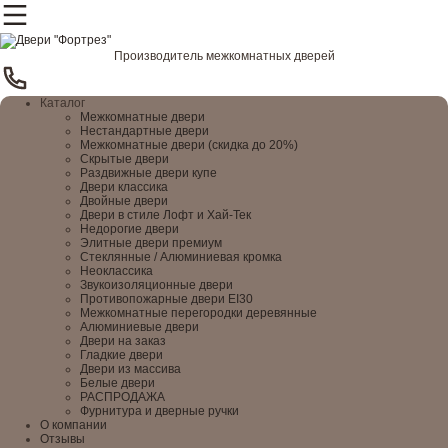
Производитель межкомнатных дверей
Каталог
Межкомнатные двери
Нестандартные двери
Межкомнатные двери (скидка до 20%)
Скрытые двери
Раздвижные двери купе
Двери классика
Двойные двери
Двери в стиле Лофт и Хай-Тек
Недорогие двери
Элитные двери премиум
Стеклянные / Алюминиевая кромка
Неоклассика
Звукоизоляционные двери
Противопожарные двери EI30
Межкомнатные перегородки деревянные
Алюминиевые двери
Двери на заказ
Гладкие двери
Двери из массива
Белые двери
РАСПРОДАЖА
Фурнитура и дверные ручки
О компании
Отзывы