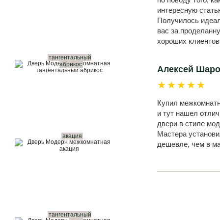
интересную статью
Получилось идеал
вас за проделанн
хороших клиентов
тангентальный
абрикос
Алексей Шар
★★★★★
Купил межкомнатны
и тут нашел отли
двери в стиле мод
Мастера установил
акация
дешевле, чем в м
тангентальный