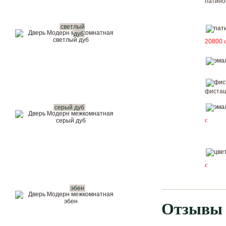
патин
светлый
дуб
20800
фисташ
серый дуб
c
c
эбен
Отзывы 