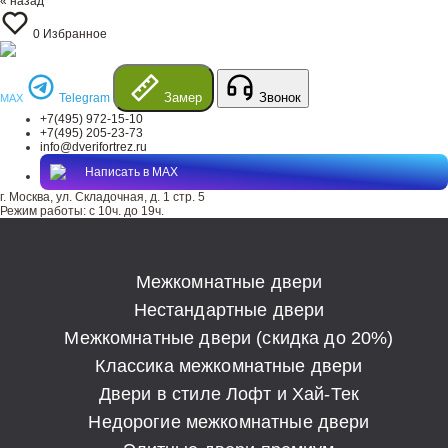
« назад
0
Избранное
Замер
Звонок
Telegram
MAX
+7(495) 972-15-10
+7(495) 205-23-73
info@dverifortrez.ru
Написать в MAX
г. Москва, ул. Складочная, д. 1 стр. 5
Режим работы:
с 10ч. до 19ч.
Межкомнатные двери
Нестандартные двери
Межкомнатные двери (скидка до 20%)
Классика межкомнатные двери
Двери в стиле Лофт и Хай-Тек
Недорогие межкомнатные двери