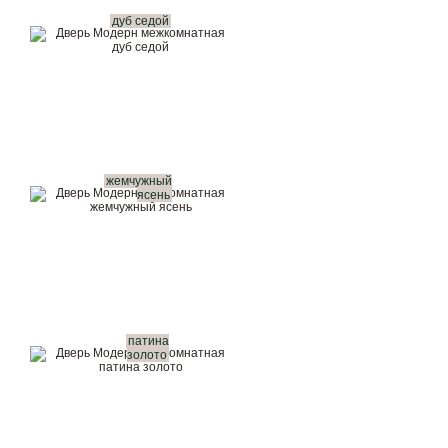
дуб седой
жемчужный
ясень
патина
золото