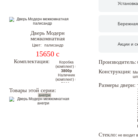
Установка
Бережная
Дверь Модерн
межкомнатная
Акции и с
Цвет: палисандр
15650
c
Комплектация:
Производитель:
Коробка
(комплект) =
Конструкция:
3800р
Ме
Наличник
шп
(комплект) =
5800р
Размеры двери:
Цена
Товары этой серии:
комплекта с
анегри
коробкой и
наличниками
на 2
стороны:
25250р
Цена со скидкой.
Стекло:
не входит 
Гарантия низкой цены