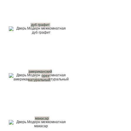
дуб графит
американский
орех
натуральный
макасар