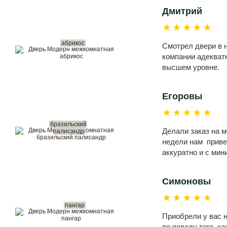
Дмитрий
★★★★★
абрикос
Смотрел двери в н
компании адекватн
высшем уровне.
Егоровы
★★★★★
бразильский
Делали заказ на 
палисандр
недели нам привез
аккуратно и с ми
Симоновы
★★★★★
пангар
Приобрели у вас н
по поводу того, к