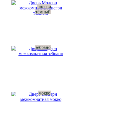
анегри
тёмный
зебрано
мокко