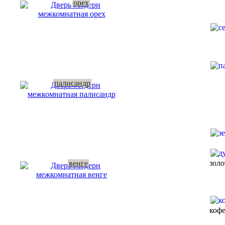
орех
Купить в 1 клик
Вызвать замерщика бесплатно
Рассчитать комплект
палисандр
зол
венге
коф