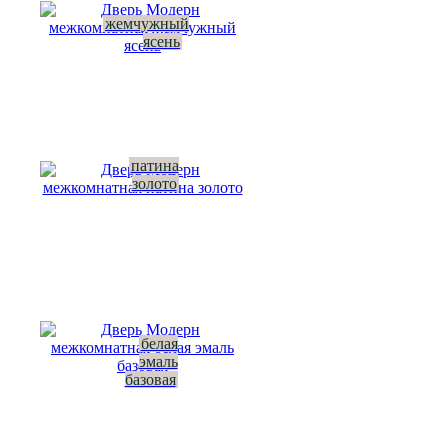
жемчужный
ясень
патина
золото
белая
эмаль
базовая