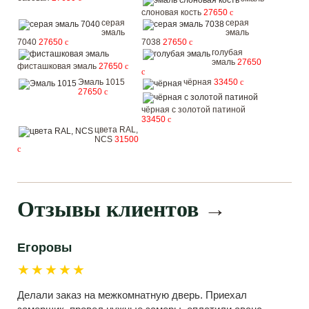
слоновая кость
27650
c
серая
серая
эмаль
эмаль
7040
27650
c
7038
27650
c
голубая
эмаль
27650
фисташковая эмаль
27650
c
c
Эмаль 1015
чёрная
33450
c
27650
c
чёрная с золотой патиной
33450
c
цвета RAL,
NCS
31500
c
Отзывы клиентов
→
Егоровы
★★★★★
Делали заказ на межкомнатную дверь. Приехал