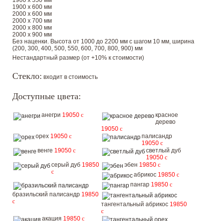
1900 х 550 мм
1900 х 600 мм
2000 х 600 мм
2000 х 700 мм
2000 х 800 мм
2000 х 900 мм
Без наценки. Высота от 1000 до 2200 мм с шагом 10 мм, ширина
(200, 300, 400, 500, 550, 600, 700, 800, 900) мм
Нестандартный размер (от +10% к стоимости)
Стекло:
входит в стоимость
Доступные цвета:
анегри
19050
c
красное
дерево
19050
c
орех
19050
c
палисандр
19050
c
венге
19050
c
светлый дуб
19050
c
серый дуб
19850
эбен
19850
c
c
абрикос
19850
c
пангар
19850
c
бразильский палисандр
19850
c
тангентальный абрикос
19850
c
акация
19850
c