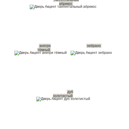
абрикос
анегри
зебрано
тёмный
дуб
золотистый