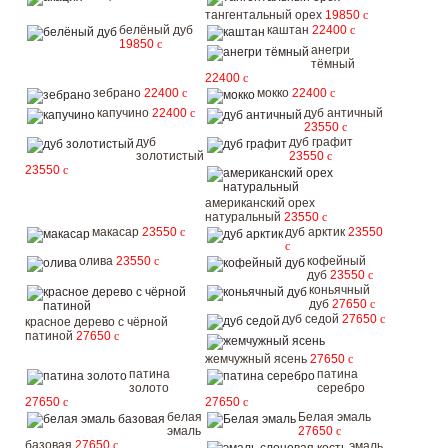
тангентальный орех
19850
c
белёный дуб
каштан
22400
c
19850
c
анегри
тёмный
22400
c
зебрано
22400
c
мокко
22400
c
капучино
22400
c
дуб античный
23550
c
дуб
дуб графит
золотистый
23550
c
23550
c
американский орех
натуральный
23550
c
макасар
23550
c
дуб арктик
23550
c
олива
23550
c
кофейный
дуб
23550
c
коньячный
дуб
27650
c
дуб седой
27650
c
красное дерево с чёрной
патиной
27650
c
жемчужный ясень
27650
c
патина
патина
золото
серебро
27650
c
27650
c
белая
Белая эмаль
эмаль
27650
c
базовая
27650
c
эмаль