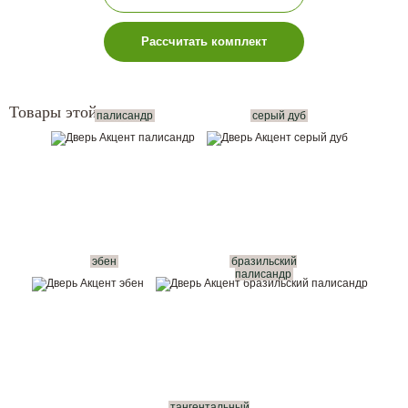
Рассчитать комплект
Товары этой серии:
палисандр
серый дуб
эбен
бразильский
палисандр
тангентальный