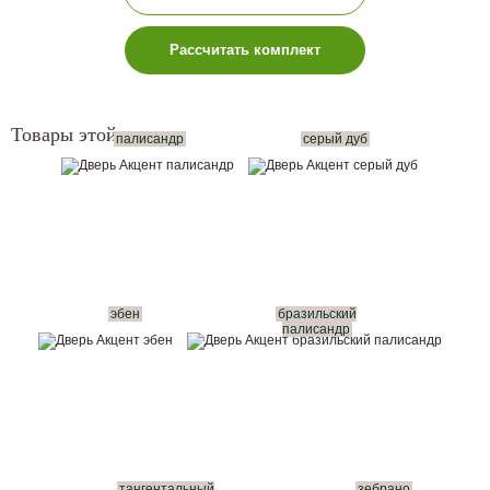
Рассчитать комплект
Товары этой серии:
палисандр
серый дуб
эбен
бразильский
палисандр
тангентальный
зебрано