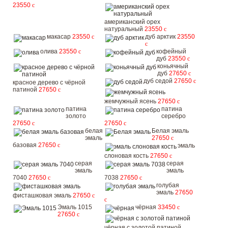
23550
c
американский орех
натуральный
23550
c
макасар
23550
c
дуб арктик
23550
c
олива
23550
c
кофейный
дуб
23550
c
коньячный
дуб
27650
c
дуб седой
27650
c
красное дерево с чёрной
патиной
27650
c
жемчужный ясень
27650
c
патина
патина
золото
серебро
27650
c
27650
c
белая
Белая эмаль
эмаль
27650
c
базовая
27650
c
эмаль
слоновая кость
27650
c
серая
серая
эмаль
эмаль
7040
27650
c
7038
27650
c
голубая
эмаль
27650
фисташковая эмаль
27650
c
c
Эмаль 1015
чёрная
33450
c
27650
c
чёрная с золотой патиной