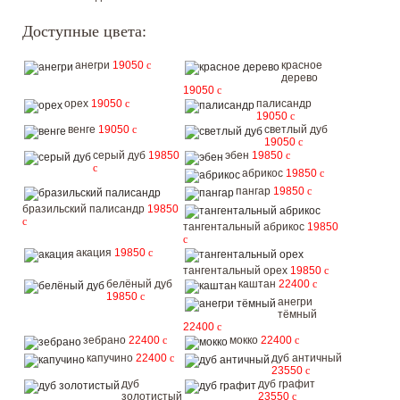
Доступные цвета:
анегри
19050
c
красное
дерево
19050
c
орех
19050
c
палисандр
19050
c
венге
19050
c
светлый дуб
19050
c
серый дуб
19850
эбен
19850
c
c
абрикос
19850
c
пангар
19850
c
бразильский палисандр
19850
c
тангентальный абрикос
19850
c
акация
19850
c
тангентальный орех
19850
c
белёный дуб
каштан
22400
c
19850
c
анегри
тёмный
22400
c
зебрано
22400
c
мокко
22400
c
капучино
22400
c
дуб античный
23550
c
дуб
дуб графит
золотистый
23550
c