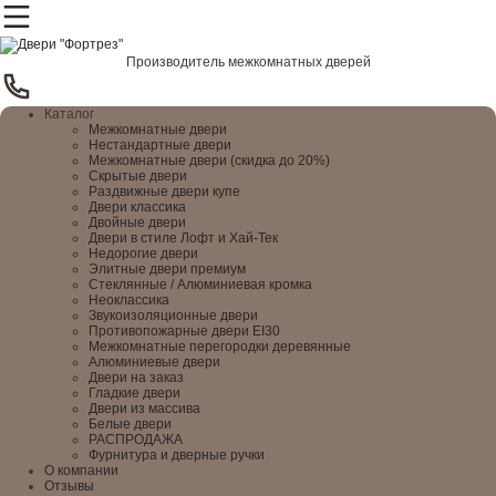
Производитель межкомнатных дверей
Каталог
Межкомнатные двери
Нестандартные двери
Межкомнатные двери (скидка до 20%)
Скрытые двери
Раздвижные двери купе
Двери классика
Двойные двери
Двери в стиле Лофт и Хай-Тек
Недорогие двери
Элитные двери премиум
Стеклянные / Алюминиевая кромка
Неоклассика
Звукоизоляционные двери
Противопожарные двери EI30
Межкомнатные перегородки деревянные
Алюминиевые двери
Двери на заказ
Гладкие двери
Двери из массива
Белые двери
РАСПРОДАЖА
Фурнитура и дверные ручки
О компании
Отзывы