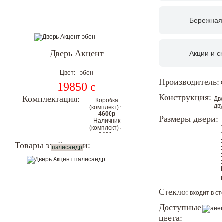
Бережная
Дверь Акцент
Акции и с
Цвет: эбен
Производитель:
19850
c
Конструкция:
Комплектация:
Дв
Коробка
дв
(комплект) =
4600р
Размеры двери:
Наличник
(комплект) =
6400р
Цена
Товары этой серии:
палисандр
комплекта с
коробкой и
наличниками
на 2
стороны:
Стекло:
входит в с
30850р
Цена со скидкой.
Доступные
цвета:
Гарантия низкой цены