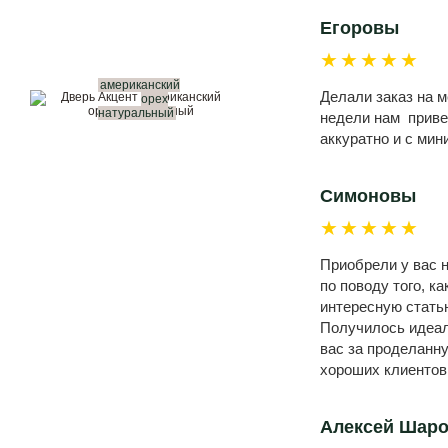
Егоровы
★★★★★
американский
Делали заказ на 
орех
натуральный
недели нам привез
аккуратно и с ми
Симоновы
★★★★★
Приобрели у вас н
по поводу того, к
интересную статью
Получилось идеал
вас за проделанн
хороших клиентов
Алексей Шар