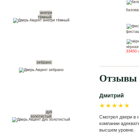
базов
анегри
тёмный
фисташ
чёрная
33450
зебрано
Отзывы 
Дмитрий
★★★★★
дуб
золотистый
Смотрел двери в н
компании адекватн
высшем уровне.