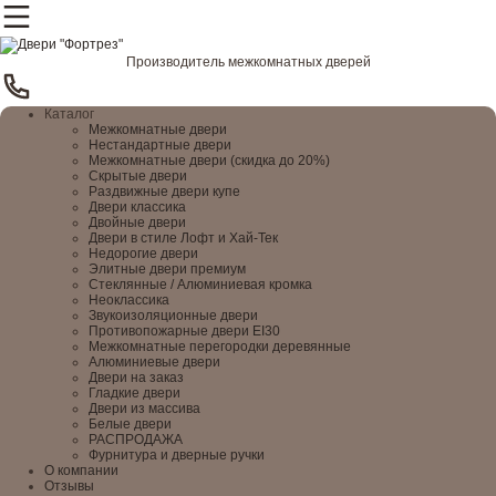
Производитель межкомнатных дверей
Каталог
Межкомнатные двери
Нестандартные двери
Межкомнатные двери (скидка до 20%)
Скрытые двери
Раздвижные двери купе
Двери классика
Двойные двери
Двери в стиле Лофт и Хай-Тек
Недорогие двери
Элитные двери премиум
Стеклянные / Алюминиевая кромка
Неоклассика
Звукоизоляционные двери
Противопожарные двери EI30
Межкомнатные перегородки деревянные
Алюминиевые двери
Двери на заказ
Гладкие двери
Двери из массива
Белые двери
РАСПРОДАЖА
Фурнитура и дверные ручки
О компании
Отзывы