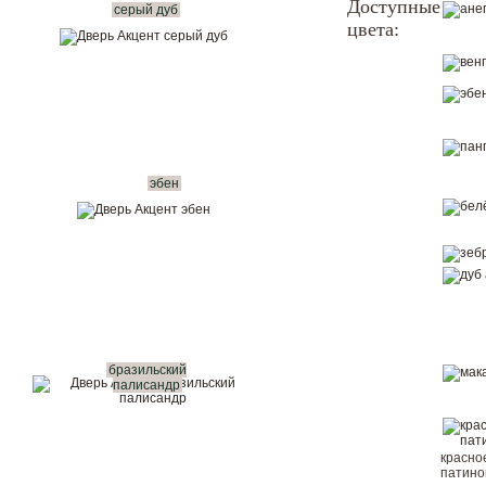
Доступные
серый дуб
цвета:
Показать в интерьере
Купить в 1 клик
Вызвать замерщика бесплатно
Рассчитать комплект
эбен
бразильский
палисандр
красно
патин