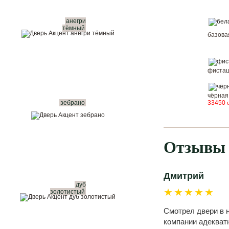
анегри
тёмный
базов
фисташ
чёрная
зебрано
33450
Отзывы 
Дмитрий
дуб
★★★★★
золотистый
Смотрел двери в н
компании адекватн