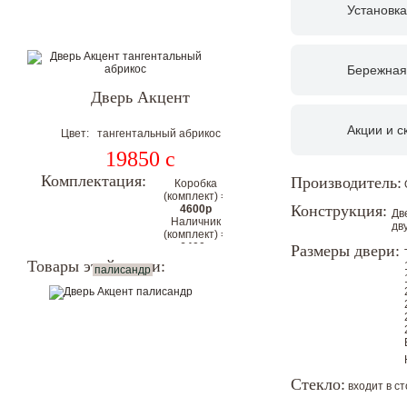
Установка
Бережная
Дверь Акцент
Акции и с
Цвет: тангентальный абрикос
19850
c
Комплектация:
Производитель:
Коробка
(комплект) =
Конструкция:
4600р
Дв
Наличник
дв
(комплект) =
6400р
Размеры двери:
Цена
Товары этой серии:
палисандр
комплекта с
коробкой и
наличниками
на 2
стороны:
30850р
Цена со скидкой.
Стекло:
входит в с
Гарантия низкой цены