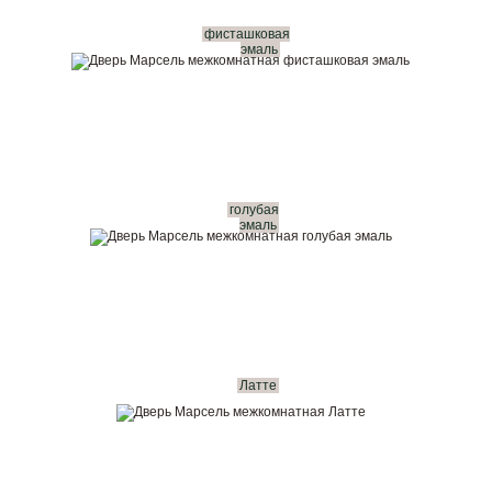
фисташковая
эмаль
голубая
эмаль
Латте