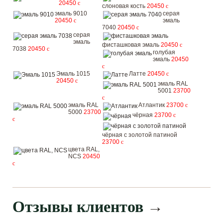
20450
c
слоновая кость
20450
c
эмаль 9010
серая
20450
c
эмаль
7040
20450
c
серая
эмаль
фисташковая эмаль
20450
c
7038
20450
c
голубая
эмаль
20450
c
Эмаль 1015
Латте
20450
c
20450
c
эмаль RAL
5001
23700
c
эмаль RAL
Атлантик
23700
c
5000
23700
чёрная
23700
c
c
чёрная с золотой патиной
23700
c
цвета RAL,
NCS
20450
c
Отзывы клиентов
→