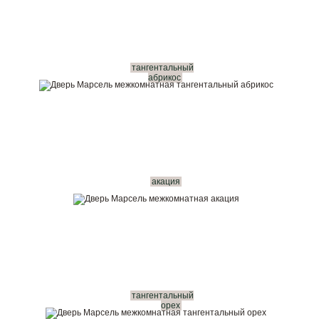
тангентальный
абрикос
акация
тангентальный
орех