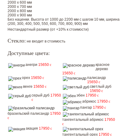
2000 х 600 мм
2000 х 700 мм
2000 х 800 мм
2000 х 900 мм
Без наценки. Высота от 1000 до 2200 мм с шагом 10 мм, ширина
(200, 300, 400, 500, 550, 600, 700, 800, 900) мм
Нестандартный размер (от +10% к стоимости)
Стекло:
не входит в стоимость
Доступные цвета:
анегри
15650
c
красное
дерево
15650
c
орех
15650
c
палисандр
15650
c
венге
15650
c
светлый дуб
15650
c
серый дуб
17950
эбен
17950
c
c
абрикос
17950
c
пангар
17950
c
бразильский палисандр
17950
c
тангентальный абрикос
17950
c
акация
17950
c
тангентальный орех
17950
c