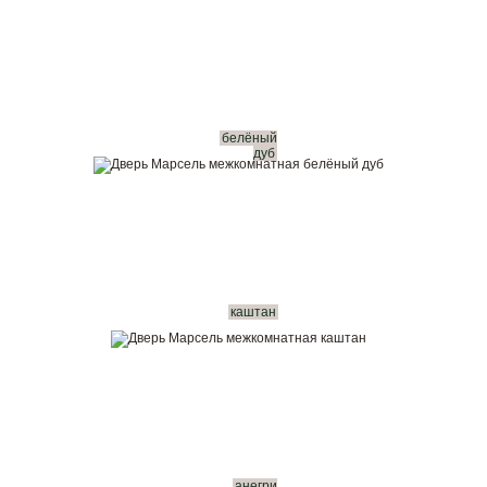
белёный
дуб
каштан
анегри