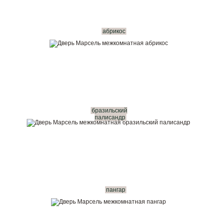
абрикос
бразильский
палисандр
пангар