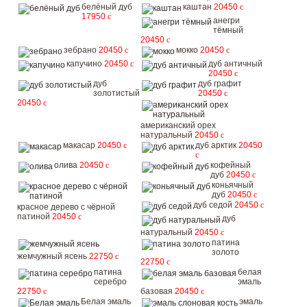
белёный дуб
каштан
20450
c
17950
c
анегри
тёмный
20450
c
зебрано
20450
c
мокко
20450
c
капучино
20450
c
дуб античный
20450
c
дуб
дуб графит
золотистый
20450
c
20450
c
американский орех
натуральный
20450
c
макасар
20450
c
дуб арктик
20450
c
олива
20450
c
кофейный
дуб
20450
c
коньячный
дуб
20450
c
дуб седой
20450
c
красное дерево с чёрной
патиной
20450
c
дуб
натуральный
20450
c
патина
золото
жемчужный ясень
22750
c
22750
c
патина
белая
серебро
эмаль
22750
c
базовая
20450
c
Белая эмаль
эмаль