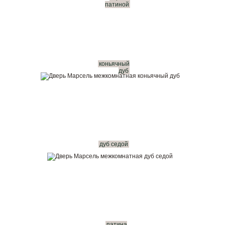
патиной
коньячный
дуб
дуб седой
патина