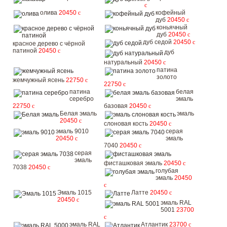
c
олива
20450
c
кофейный
дуб
20450
c
коньячный
дуб
20450
c
дуб седой
20450
c
красное дерево с чёрной
патиной
20450
c
дуб
натуральный
20450
c
патина
золото
жемчужный ясень
22750
c
22750
c
патина
белая
серебро
эмаль
22750
c
базовая
20450
c
Белая эмаль
эмаль
20450
c
слоновая кость
20450
c
эмаль 9010
серая
20450
c
эмаль
7040
20450
c
серая
эмаль
фисташковая эмаль
20450
c
7038
20450
c
голубая
эмаль
20450
c
Эмаль 1015
Латте
20450
c
20450
c
эмаль RAL
5001
23700
c
эмаль RAL
Атлантик
23700
c