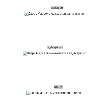
макасар
дуб арктик
олива