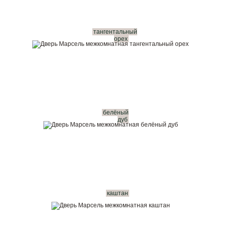
тангентальный
орех
белёный
дуб
каштан