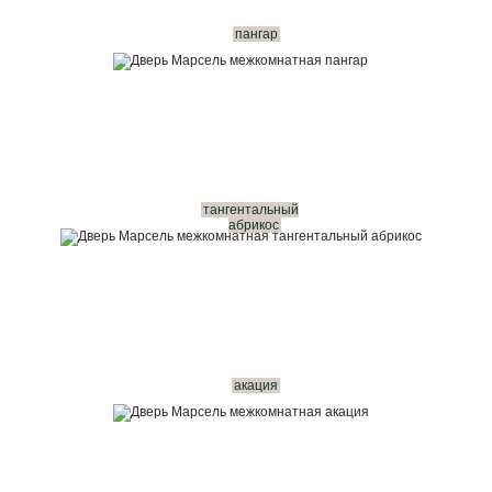
пангар
тангентальный
абрикос
акация