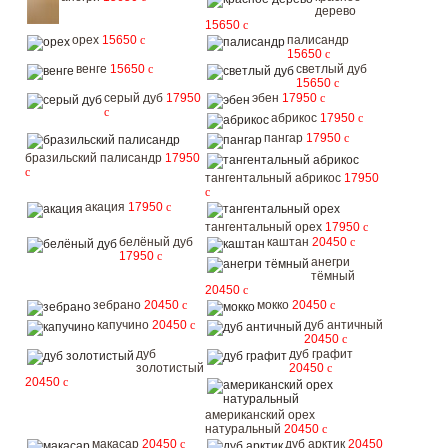
дерево
15650
c
орех
15650
c
палисандр
15650
c
венге
15650
c
светлый дуб
15650
c
серый дуб
17950
эбен
17950
c
c
абрикос
17950
c
пангар
17950
c
бразильский палисандр
17950
c
тангентальный абрикос
17950
c
акация
17950
c
тангентальный орех
17950
c
белёный дуб
каштан
20450
c
17950
c
анегри
тёмный
20450
c
зебрано
20450
c
мокко
20450
c
капучино
20450
c
дуб античный
20450
c
дуб
дуб графит
золотистый
20450
c
20450
c
американский орех
натуральный
20450
c
макасар
20450
c
дуб арктик
20450