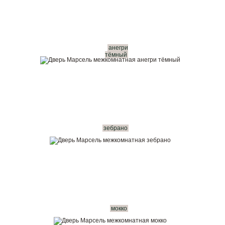
анегри
тёмный
зебрано
мокко