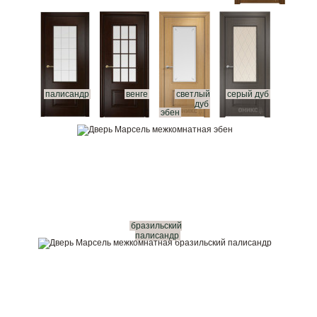
палисандр
венге
светлый
серый дуб
дуб
эбен
бразильский
палисандр