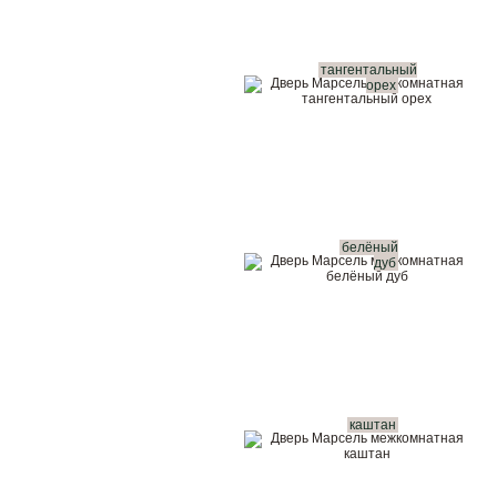
тангентальный
орех
белёный
дуб
каштан