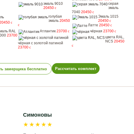
эмаль 9010
серая
20450
c
эмаль
7040
20450
c
голубая
Эмаль 1015
эмаль
20450
20450
c
20450
c
c
Латте
20450
c
маль RAL
Атлантик
23700
c
чёрная
23700
c
000
23700
цвета RAL,
NCS
20450
чёрная с золотой патиной
c
23700
c
Рассчитать комплект
ть замерщика бесплатно
Симоновы
★★★★★