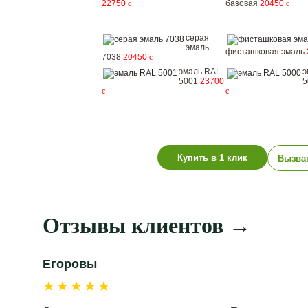
22750
c
базовая
20450
c
серая
эмаль
фисташковая эмаль
7038
20450
c
эмаль RAL
э
5001
23700
5
c
c
Купить в 1 клик
Вызва
Отзывы клиентов
→
Егоровы
★★★★★