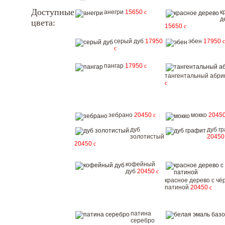
Доступные
анегри
15650
c
к
д
цвета:
15650
c
серый дуб
17950
эбен
17950
c
c
пангар
17950
c
тангентальный абри
c
зебрано
20450
c
мокко
2045
дуб
дуб г
золотистый
2045
20450
c
кофейный
дуб
20450
c
красное дерево с чё
патиной
20450
c
патина
серебро