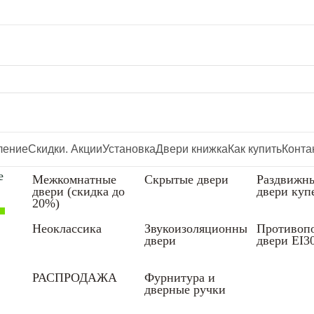
ление
Скидки. Акции
Установка
Двери книжка
Как купить
Конта
е
Межкомнатные
Скрытые двери
Раздвижн
двери (скидка до
двери куп
20%)
Неоклассика
Звукоизоляционные
Противоп
двери
двери EI3
РАСПРОДАЖА
Фурнитура и
дверные ручки