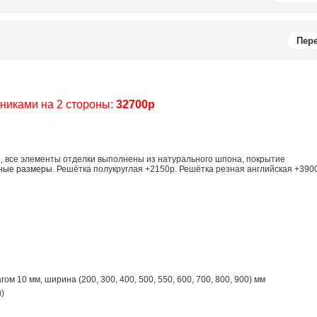
Пер
чниками на 2 стороны:
32700р
ы, все элементы отделки выполнены из натурального шпона, покрытие
ные размеры
. Решётка полукруглая +2150р. Решётка резная английская +390
ом 10 мм, ширина (200, 300, 400, 500, 550, 600, 700, 800, 900) мм
)