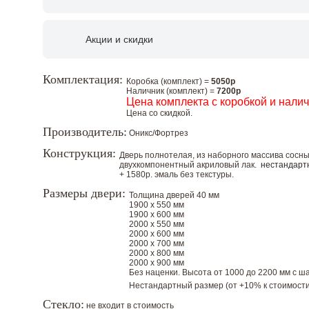
Акции и скидки
Комплектация:
Коробка (комплект) =
5050р
Наличник (комплект) =
7200р
Цена комплекта с коробкой и нали
Цена со скидкой.
Производитель:
Оникс/Фортрез
Конструкция:
Дверь полнотелая, из наборного массива сосн
двухкомпонентный акриловый лак.
нестандарт
+ 1580р. эмаль без текстуры.
Размеры двери:
Толщина дверей 40 мм
1900 х 550 мм
1900 х 600 мм
2000 х 550 мм
2000 х 600 мм
2000 х 700 мм
2000 х 800 мм
2000 х 900 мм
Без наценки. Высота от 1000 до 2200 мм с шаг
Нестандартный размер (от +10% к стоимости
Стекло:
не входит в стоимость