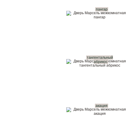
пангар
тангентальный
абрикос
акация