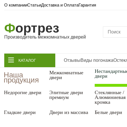
О компании
Статьи
Доставка и Оплата
Гарантия
Ф
ортрез
Производитель межкомнатных дверей
Отзывы
Виды погонажа
Остек
КАТАЛОГ
Нестандартны
Межкомнатные
Наша
двери
двери
продукция
Недорогие двери
Элитные двери
Стеклянные /
премиум
Алюминиевая
кромка
Гладкие двери
Двери из массива
Белые двери