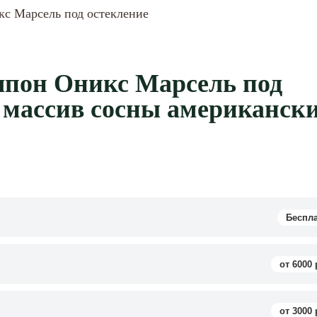
с Марсель под остекление
пон Оникс Марсель под
 массив сосны американск
Беспл
от 6000 
от 3000 