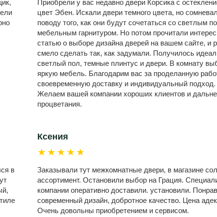
ик,
Приобрели у вас недавно двери Корсика с остеклени
дели
цвет Эбен. Искали двери темного цвета, но сомнева
рно
поводу того, как они будут сочетаться со светлым п
мебельным гарнитуром. Но потом прочитали интере
статью о выборе дизайна дверей на вашем сайте, и 
смело сделать так, как задумали. Получилось идеал
светлый пол, темные плинтус и двери. В комнату вы
яркую мебель. Благодарим вас за проделанную рабо
своевременную доставку и индивидуальный подход.
Желаем вашей компании хороших клиентов и дальн
процветания.
Ксения
★★★★★
лся в
Заказывали тут межкомнатные двери, в магазине со
ут
ассортимент. Остановили выбор на Грация. Специал
ый,
компании оперативно доставили. установили. Понра
стиле
современный дизайн, добротное качество. Цена адек
Очень довольны приобретением и сервисом.