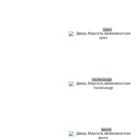
орех
палисандр
венге