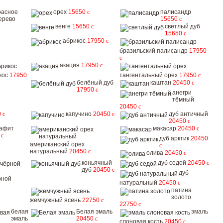
расное
орех
15650
c
палисандр
ерево
15650
c
венге
15650
c
светлый дуб
15650
c
абрикос
17950
c
бразильский палисандр
17950
c
акация
17950
c
кос
17950
тангентальный орех
17950
c
белёный дуб
каштан
20450
c
17950
c
анегри
тёмный
20450
c
0
c
капучино
20450
c
дуб античный
20450
c
рафит
макасар
20450
c
0
c
дуб арктик
20450
американский орех
c
натуральный
20450
c
олива
20450
c
коньячный
дуб седой
20450
c
дуб
20450
c
дуб
рной
натуральный
20450
c
патина
золото
жемчужный ясень
22750
c
22750
c
белая
Белая эмаль
эмаль
эмаль
20450
c
слоновая кость
20450
c