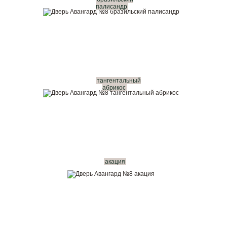
палисандр
тангентальный
абрикос
акация