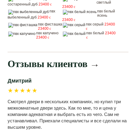
светлый
состаренный дуб
23400
c
23400
c
пвх
пвх белый
ясень
выбеленный дуб
23400
c
23400
c
пвх фисташка
пвх серый
23400
23400
c
c
пвх капучино
пвх белый
23400
23400
c
c
Отзывы клиентов
→
Дмитрий
★★★★★
Смотрел двери в нескольких компаниях, но купил три
межкомнатные двери здесь. Как по мне, то и цена у
компании адекватная и выбрать есть из чего. Сам не
устанавливал. Приехали специалисты и все сделали на
высшем уровне.