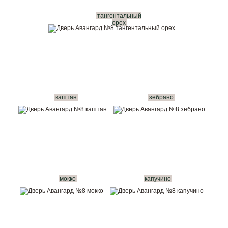
тангентальный
орех
каштан
зебрано
мокко
капучино