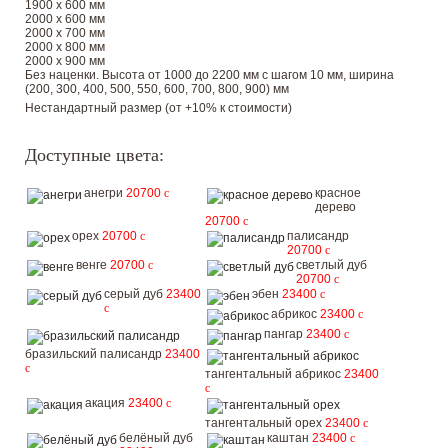
1900 х 600 мм
2000 х 600 мм
2000 х 700 мм
2000 х 800 мм
2000 х 900 мм
Без наценки. Высота от 1000 до 2200 мм с шагом 10 мм, ширина
(200, 300, 400, 500, 550, 600, 700, 800, 900) мм
Нестандартный размер (от +10% к стоимости)
Доступные цвета:
анегри
20700
c
красное
дерево
20700
c
орех
20700
c
палисандр
20700
c
венге
20700
c
светлый дуб
20700
c
серый дуб
23400
эбен
23400
c
c
абрикос
23400
c
пангар
23400
c
бразильский палисандр
23400
c
тангентальный абрикос
23400
c
акация
23400
c
тангентальный орех
23400
c
белёный дуб
каштан
23400
c