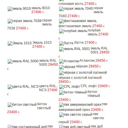
слоновая кость
27400
c
эмаль 9010
серая
27400
c
эмаль
7040
27400
c
серая
эмаль
фисташковая эмаль
27400
c
7038
27400
c
голубая
эмаль
27400
c
Эмаль 1015
Латте
27400
c
27400
c
эмаль RAL
5001
29450
c
эмаль RAL
Атлантик
29450
c
5000
29450
чёрная
29450
c
c
чёрная с золотой патиной
29450
c
цвета RAL,
CPL лофт
23400
c
NCS
27400
бетон
c
тёмный
23400
c
бетон
пвх
светлый
американский орех
23400
c
23400
c
пвх
светло
серый
23400
c
пвх
пвх дуб