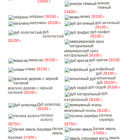
23400
c
анегри
тёмный
23400
c
зебрано
26100
c
мокко
26100
c
капучино
26100
c
дуб античный
26100
c
дуб
дуб графит
золотистый
26100
c
26100
c
американский орех
натуральный
26100
c
макасар
26100
c
дуб арктик
26100
c
олива
26100
c
кофейный
дуб
26100
c
коньячный
дуб
26100
c
дуб седой
26100
c
красное дерево с чёрной
патиной
26100
c
дуб
натуральный
26100
c
Дуб шоколад
26100
c
жемчужный ясень
26100
c
патина
патина
золото
серебро
28750
c
28750
c
белая
Белая эмаль
эмаль
27400
c
базовая
27400
c
эмаль