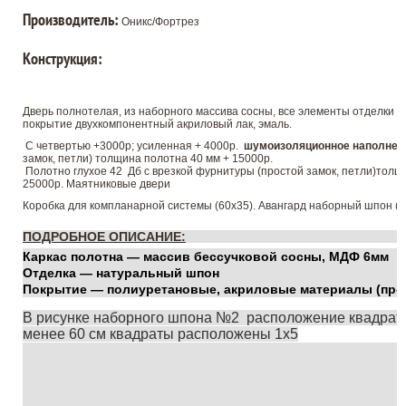
Производитель:
Оникс/Фортрез
Конструкция:
Дверь полнотелая, из наборного массива сосны, все элементы отделки 
покрытие двухкомпонентный акриловый лак, эмаль.
С четвертью +3000р; усиленная + 4000р.
шумоизоляционное наполнен
замок, петли) толщина полотна 40 мм + 15000р.
Полотно глухое 42 Дб с врезкой фурнитуры (простой замок, петли)толщи
25000р. Маятниковые двери
Коробка для компланарной системы (60х35). Авангард наборный шпон (9,
ПОДРОБНОЕ ОПИСАНИЕ:
Каркас полотна — массив бессучковой сосны, МДФ 6мм
Отделка — натуральный шпон
Покрытие — полиуретановые, акриловые материалы (пр-в
В рисунке наборного шпона №2 расположение квадрато
менее 60 см квадраты расположены 1х5