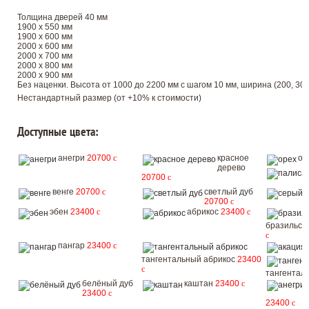
Толщина дверей 40 мм
1900 х 550 мм
1900 х 600 мм
2000 х 600 мм
2000 х 700 мм
2000 х 800 мм
2000 х 900 мм
Без наценки. Высота от 1000 до 2200 мм с шагом 10 мм, ширина (200, 300, 
Нестандартный размер (от +10% к стоимости)
Доступные цвета:
анегри
20700
c
красное
ор
дерево
20700
c
венге
20700
c
светлый дуб
20700
c
эбен
23400
c
абрикос
23400
c
бразильск
c
пангар
23400
c
тангентальный абрикос
23400
c
тангентал
белёный дуб
каштан
23400
c
23400
c
23400
c