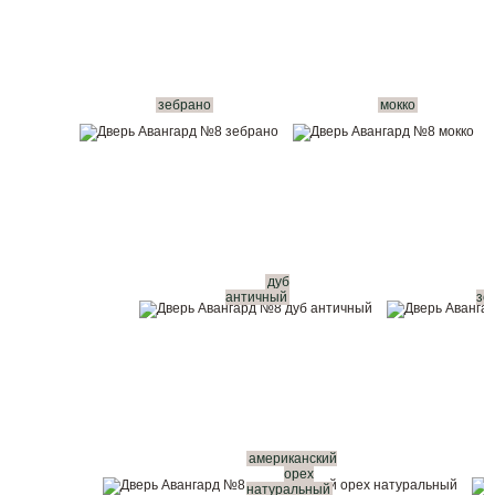
зебрано
мокко
дуб
античный
зо
американский
орех
натуральный