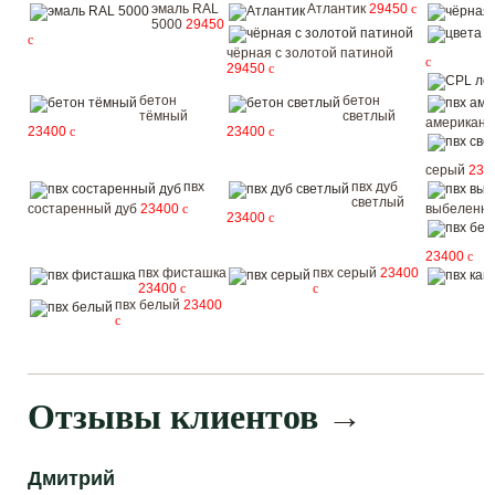
эмаль RAL
Атлантик
29450
c
5000
29450
c
чёрная с золотой патиной
c
29450
c
бетон
бетон
тёмный
светлый
американс
23400
c
23400
c
серый
234
пвх
пвх дуб
светлый
состаренный дуб
23400
c
выбеленн
23400
c
23400
c
пвх фисташка
пвх серый
23400
23400
c
c
пвх белый
23400
c
Отзывы клиентов
→
Дмитрий