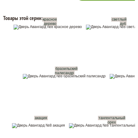
Товары этой серии:
красное
светлый
дерево
дуб
бразильский
палисандр
акация
тангентальный
орех