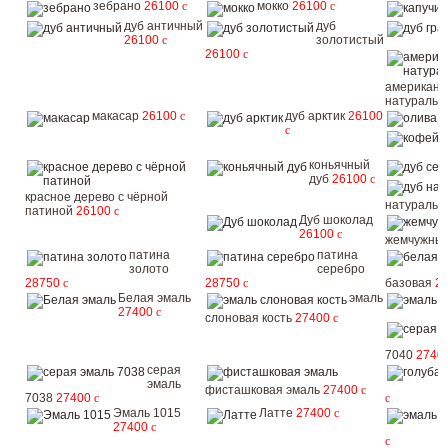
зебрано
26100
c
мокко
26100
c
дуб античный
дуб
26100
c
золотистый
26100
c
американс
натураль
макасар
26100
c
дуб арктик
26100
о
c
коньячный
дуб
26100
c
красное дерево с чёрной
натураль
патиной
26100
c
Дуб шоколад
26100
c
жемчужный
патина
патина
золото
серебро
28750
c
28750
c
базовая
2
Белая эмаль
эмаль
27400
c
слоновая кость
27400
c
7040
2740
серая
эмаль
фисташковая эмаль
27400
c
7038
27400
c
c
Эмаль 1015
Латте
27400
c
27400
c
c