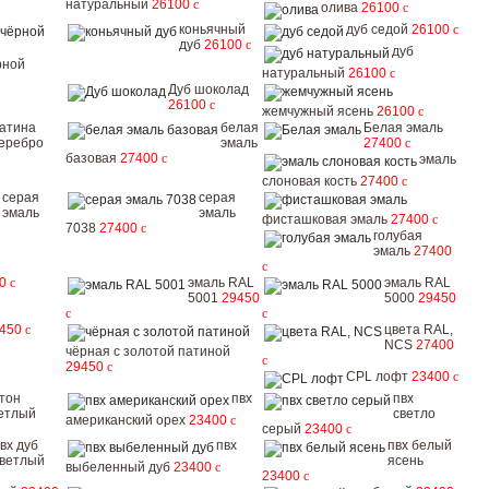
натуральный
26100
c
олива
26100
c
коньячный
дуб седой
26100
c
дуб
26100
c
дуб
рной
натуральный
26100
c
Дуб шоколад
26100
c
жемчужный ясень
26100
c
атина
белая
Белая эмаль
еребро
эмаль
27400
c
базовая
27400
c
эмаль
слоновая кость
27400
c
серая
серая
эмаль
эмаль
фисташковая эмаль
27400
c
7038
27400
c
голубая
эмаль
27400
c
00
c
эмаль RAL
эмаль RAL
5001
29450
5000
29450
c
c
9450
c
цвета RAL,
NCS
27400
чёрная с золотой патиной
c
29450
c
CPL лофт
23400
c
тон
пвх
пвх
етлый
светло
американский орех
23400
c
серый
23400
c
вх дуб
пвх
пвх белый
ветлый
ясень
выбеленный дуб
23400
c
23400
c