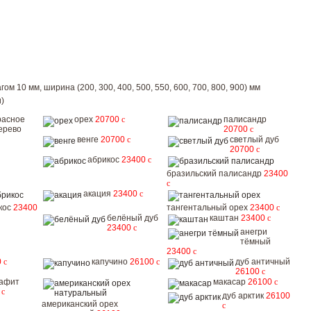
ом 10 мм, ширина (200, 300, 400, 500, 550, 600, 700, 800, 900) мм
)
расное
орех
20700
c
палисандр
ерево
20700
c
венге
20700
c
светлый дуб
20700
c
абрикос
23400
c
бразильский палисандр
23400
c
акация
23400
c
кос
23400
тангентальный орех
23400
c
белёный дуб
каштан
23400
c
23400
c
анегри
тёмный
23400
c
0
c
капучино
26100
c
дуб античный
26100
c
рафит
макасар
26100
c
0
c
дуб арктик
26100
американский орех
c