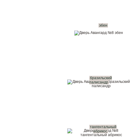
эбен
бразильский
палисандр
тангентальный
абрикос