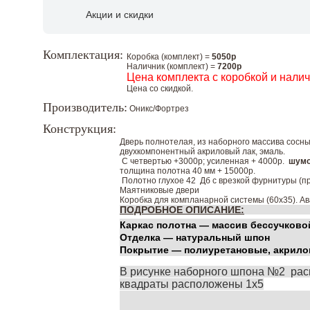
Акции и скидки
Комплектация:
Коробка (комплект) =
5050р
Наличник (комплект) =
7200р
Цена комплекта с коробкой и нали
Цена со скидкой.
Производитель:
Оникс/Фортрез
Конструкция:
Дверь полнотелая, из наборного массива сосн
двухкомпонентный акриловый лак, эмаль.
С четвертью +3000р; усиленная + 4000р.
шумо
толщина полотна 40 мм + 15000р.
Полотно глухое 42 Дб с врезкой фурнитуры (пр
Маятниковые двери
Коробка для компланарной системы (60х35). Ав
ПОДРОБНОЕ ОПИСАНИЕ:
Каркас полотна — массив бессучково
Отделка — натуральный шпон
Покрытие — полиуретановые, акрило
В рисунке наборного шпона №2 рас
квадраты расположены 1х5