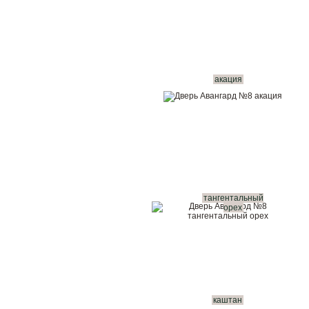
акация
тангентальный
орех
каштан