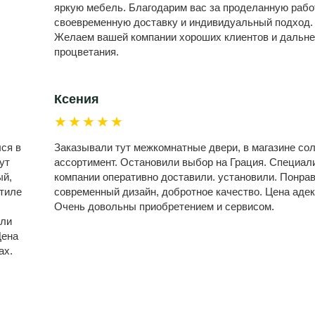
яркую мебель. Благодарим вас за проделанную рабо
своевременную доставку и индивидуальный подход.
Желаем вашей компании хороших клиентов и дальн
процветания.
Ксения
★★★★★
лся в
Заказывали тут межкомнатные двери, в магазине со
ут
ассортимент. Остановили выбор на Грация. Специал
ый,
компании оперативно доставили. установили. Понра
стиле
современный дизайн, добротное качество. Цена адек
Очень довольны приобретением и сервисом.
или
Цена
ах.