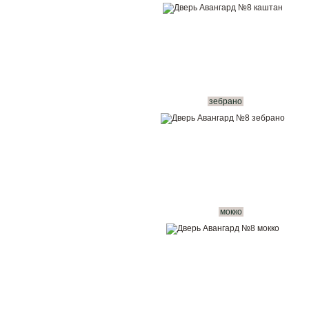
зебрано
мокко