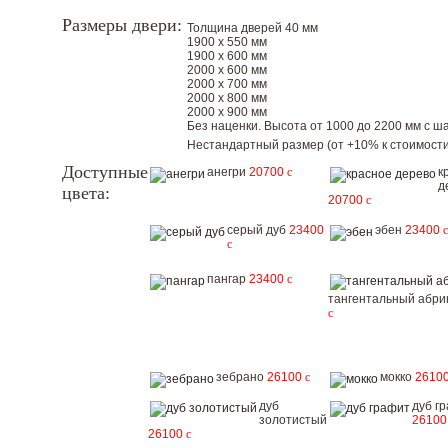
Размеры двери:
Толщина дверей 40 мм
1900 х 550 мм
1900 х 600 мм
2000 х 600 мм
2000 х 700 мм
2000 х 800 мм
2000 х 900 мм
Без наценки. Высота от 1000 до 2200 мм с шаг
Нестандартный размер (от +10% к стоимости
Доступные
анегри
20700
c
к
д
цвета:
20700
c
серый дуб
23400
эбен
23400
c
c
пангар
23400
c
тангентальный абри
c
зебрано
26100
c
мокко
2610
дуб
дуб г
золотистый
2610
26100
c