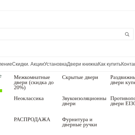
ление
Скидки. Акции
Установка
Двери книжка
Как купить
Конта
е
Межкомнатные
Скрытые двери
Раздвижн
двери (скидка до
двери куп
20%)
Неоклассика
Звукоизоляционные
Противоп
двери
двери EI3
РАСПРОДАЖА
Фурнитура и
дверные ручки