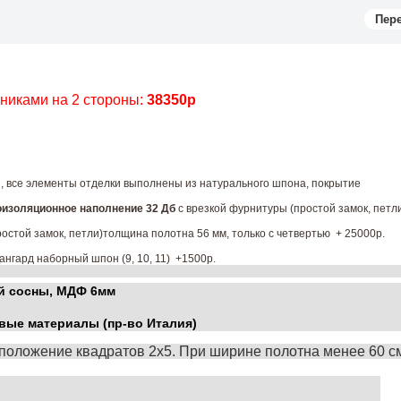
Пер
чниками на 2 стороны:
38350р
ы, все элементы отделки выполнены из натурального шпона, покрытие
изоляционное наполнение 32 Дб
с врезкой фурнитуры (простой замок, петл
остой замок, петли)толщина полотна 56 мм, только с четвертью + 25000р.
ангард наборный шпон (9, 10, 11) +1500р.
й сосны, МДФ 6мм
вые материалы (пр-во Италия)
положение квадратов 2х5. При ширине полотна менее 60 с