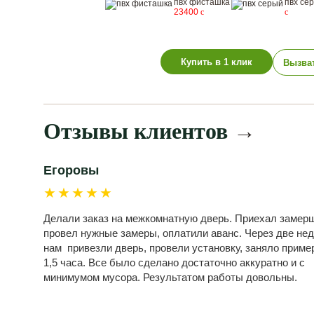
пвх фисташка
пвх се
23400
c
c
Купить в 1 клик
Вызва
Отзывы клиентов
→
Егоровы
★★★★★
Делали заказ на межкомнатную дверь. Приехал замерщ
провел нужные замеры, оплатили аванс. Через две не
нам привезли дверь, провели установку, заняло приме
1,5 часа. Все было сделано достаточно аккуратно и с
минимумом мусора. Результатом работы довольны.