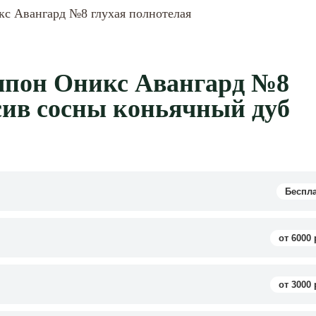
с Авангард №8 глухая полнотелая
шпон Оникс Авангард №8
сив сосны коньячный дуб
Беспл
от 6000 
от 3000 