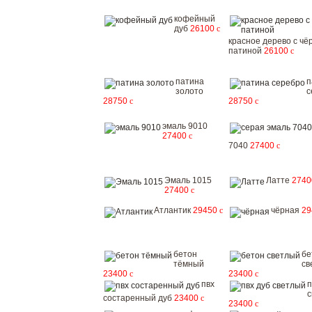
кофейный
дуб
26100
c
красное дерево с чё
патиной
26100
c
патина
п
золото
с
28750
c
28750
c
эмаль 9010
27400
c
7040
27400
c
Эмаль 1015
Латте
274
27400
c
Атлантик
29450
c
чёрная
2
бетон
бе
тёмный
св
23400
c
23400
c
пвх
п
с
состаренный дуб
23400
c
23400
c