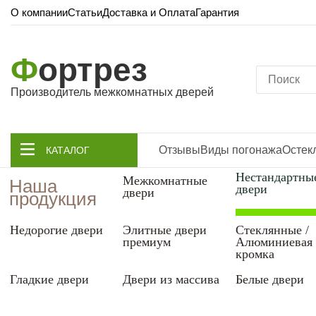
О компании
Статьи
Доставка и Оплата
Гарантия
Ф
ортрез
Производитель межкомнатных дверей
Отзывы
Виды погонажа
Остек
КАТАЛОГ
Нестандартны
Межкомнатные
Наша
двери
двери
продукция
Недорогие двери
Элитные двери
Стеклянные /
премиум
Алюминиевая
кромка
Гладкие двери
Двери из массива
Белые двери