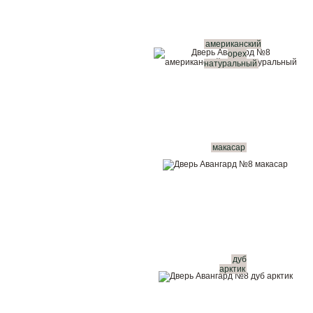
американский
орех
натуральный
макасар
дуб
арктик