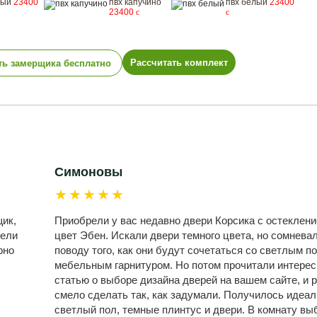
рый
23400
пвх капучино
пвх белый
23400
23400
c
c
Рассчитать комплект
ть замерщика бесплатно
Симоновы
★★★★★
ик,
Приобрели у вас недавно двери Корсика с остеклени
дели
цвет Эбен. Искали двери темного цвета, но сомнева
рно
поводу того, как они будут сочетаться со светлым п
мебельным гарнитуром. Но потом прочитали интере
статью о выборе дизайна дверей на вашем сайте, и 
смело сделать так, как задумали. Получилось идеал
светлый пол, темные плинтус и двери. В комнату вы