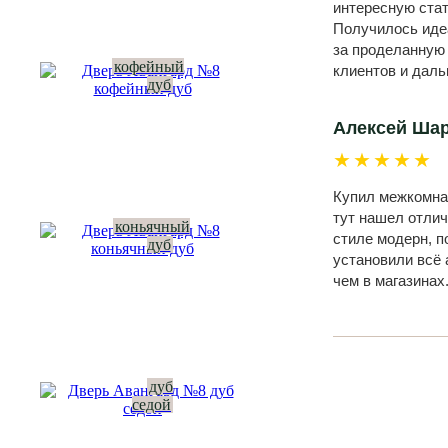
интересную стат
Получилось идеа
за проделанную
кофейный
клиентов и даль
дуб
Алексей Ша
★★★★★
Купил межкомнат
тут нашел отлич
коньячный
стиле модерн, п
дуб
установили всё 
чем в магазинах
дуб
седой