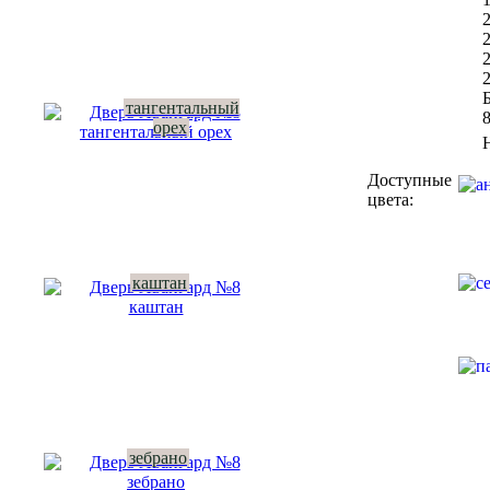
Б
тангентальный
орех
Доступные
цвета:
каштан
зебрано