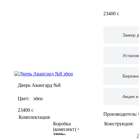
23400
c
Замер 
Установ
Бережна
Дверь Авангард №8
Акции и
Цвет: эбен
23400
c
Производитель:
Комплектация:
Конструкция:
Коробка
(комплект) =
3800р