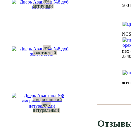
дуб
500
античный
NC
дуб
пвх 
золотистый
234
ясе
американский
орех
натуральный
Отзывы