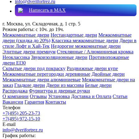
info@dverifortrez.ru
Написать в MAX
г. Москва, ул. Складочная, д. 1 стр. 5
Режим работы:
с 10ч. до 19ч.
Межкомнатные двери
Нестандартные двери
Межкомнатные
двери (скидка до 20%)
Классика межкомнатные двери
Двери в
стиле Лофт и Хай-Тек
Недорогие межкомнатные двери
Элитные двери премиум
Стеклянные / Алюминиевая кромка
Неоклассика
Звукоизоляционные двери
Противопожарные
двери EI30
Скрытые двери под покраску
Раздвижные двери купе
Межкомнатные перегородки деревянные
Двойные двери
Межкомнатные двери алюминиевые
Межкомнатные двери на
заказ
Гладкие двери
Двери из массива
Белые двери
Распродажа
Фурнитура и дверные ручки
О компании
Отзывы
Установка
Доставка и Оплата
Статьи
Вакансии
Гарантия
Контакты
Телефон
+7(495) 205-23-73
+7(495) 972-15-10
E-mail
info@dverifortrez.ru
График работы: