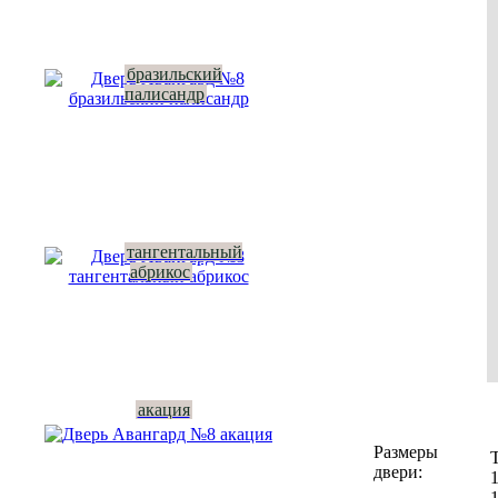
бразильский
палисандр
тангентальный
абрикос
акация
Размеры
двери: