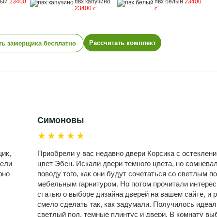
рый
23400
пвх капучино
пвх белый
23400
23400
c
c
Рассчитать комплект
ть замерщика бесплатно
Симоновы
★★★★★
ик,
Приобрели у вас недавно двери Корсика с остеклени
дели
цвет Эбен. Искали двери темного цвета, но сомнева
рно
поводу того, как они будут сочетаться со светлым п
мебельным гарнитуром. Но потом прочитали интере
статью о выборе дизайна дверей на вашем сайте, и 
смело сделать так, как задумали. Получилось идеал
светлый пол, темные плинтус и двери. В комнату вы