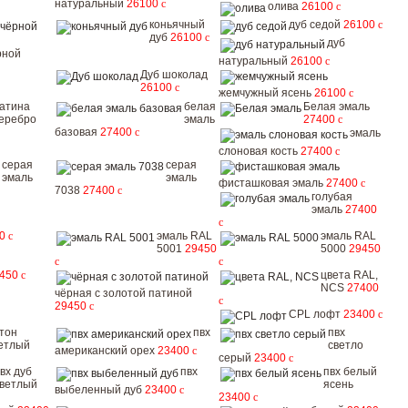
натуральный
26100
c
олива
26100
c
коньячный
дуб седой
26100
c
дуб
26100
c
дуб
рной
натуральный
26100
c
Дуб шоколад
26100
c
жемчужный ясень
26100
c
атина
белая
Белая эмаль
еребро
эмаль
27400
c
базовая
27400
c
эмаль
слоновая кость
27400
c
серая
серая
эмаль
эмаль
фисташковая эмаль
27400
c
7038
27400
c
голубая
эмаль
27400
c
00
c
эмаль RAL
эмаль RAL
5001
29450
5000
29450
c
c
9450
c
цвета RAL,
NCS
27400
чёрная с золотой патиной
c
29450
c
CPL лофт
23400
c
тон
пвх
пвх
етлый
светло
американский орех
23400
c
серый
23400
c
вх дуб
пвх
пвх белый
ветлый
ясень
выбеленный дуб
23400
c
23400
c