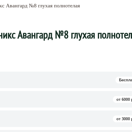
с Авангард №8 глухая полнотелая
икс Авангард №8 глухая полнотел
Беспл
от 6000 
от 3000 