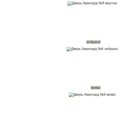
зебрано
мокко