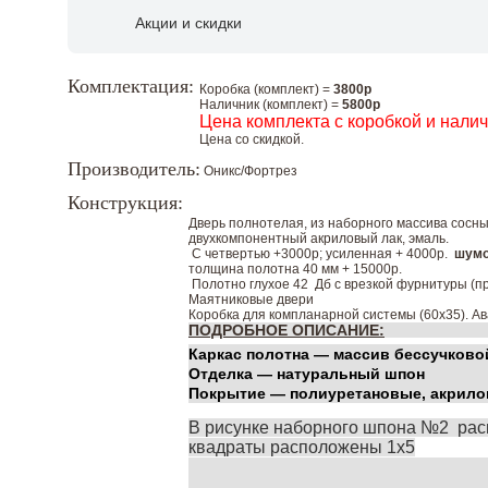
Акции и скидки
Комплектация:
Коробка (комплект) =
3800р
Наличник (комплект) =
5800р
Цена комплекта с коробкой и нали
Цена со скидкой.
Производитель:
Оникс/Фортрез
Конструкция:
Дверь полнотелая, из наборного массива сосн
двухкомпонентный акриловый лак, эмаль.
С четвертью +3000р; усиленная + 4000р.
шумо
толщина полотна 40 мм + 15000р.
Полотно глухое 42 Дб с врезкой фурнитуры (пр
Маятниковые двери
Коробка для компланарной системы (60х35). Ав
ПОДРОБНОЕ ОПИСАНИЕ:
Каркас полотна — массив бессучково
Отделка — натуральный шпон
Покрытие — полиуретановые, акрило
В рисунке наборного шпона №2 рас
квадраты расположены 1х5