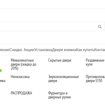
ление
Скидки. Акции
Установка
Двери книжка
Как купить
Конта
Межкомнатные
Скрытые двери
Раздвижные
двери (скидка до
купе
20%)
Неоклассика
Звукоизоляционные
Противопож
омка
двери
двери EI30
РАСПРОДАЖА
Фурнитура и
дверные ручки