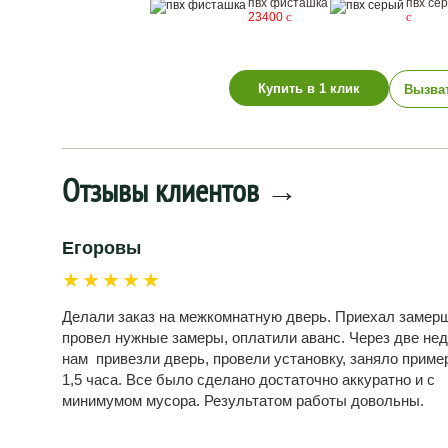
пвх фисташка
пвх се
23400
c
c
Купить в 1 клик
Вызва
Отзывы клиентов
→
Егоровы
★★★★★
Делали заказ на межкомнатную дверь. Приехал замерщ
провел нужные замеры, оплатили аванс. Через две не
нам привезли дверь, провели установку, заняло приме
1,5 часа. Все было сделано достаточно аккуратно и с
минимумом мусора. Результатом работы довольны.