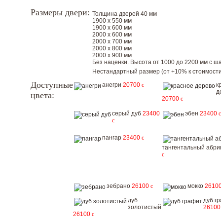
Размеры двери:
Толщина дверей 40 мм
1900 х 550 мм
1900 х 600 мм
2000 х 600 мм
2000 х 700 мм
2000 х 800 мм
2000 х 900 мм
Без наценки. Высота от 1000 до 2200 мм с шаг
Нестандартный размер (от +10% к стоимости
Доступные
анегри
20700
c
к
д
цвета:
20700
c
серый дуб
23400
эбен
23400
c
c
пангар
23400
c
тангентальный абри
c
зебрано
26100
c
мокко
2610
дуб
дуб г
золотистый
2610
26100
c