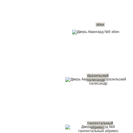
эбен
бразильский
палисандр
тангентальный
абрикос