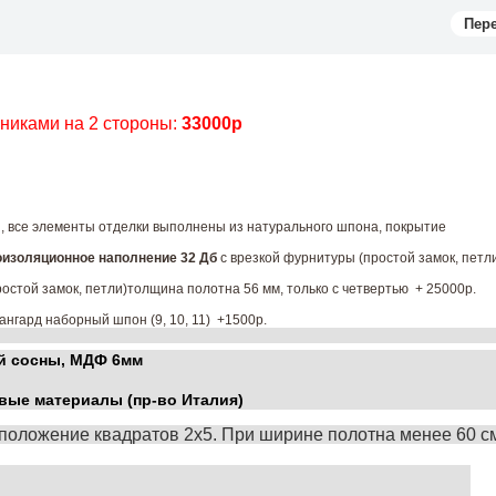
Пер
чниками на 2 стороны:
33000р
ы, все элементы отделки выполнены из натурального шпона, покрытие
изоляционное наполнение 32 Дб
с врезкой фурнитуры (простой замок, петл
остой замок, петли)толщина полотна 56 мм, только с четвертью + 25000р.
ангард наборный шпон (9, 10, 11) +1500р.
й сосны, МДФ 6мм
вые материалы (пр-во Италия)
положение квадратов 2х5. При ширине полотна менее 60 с