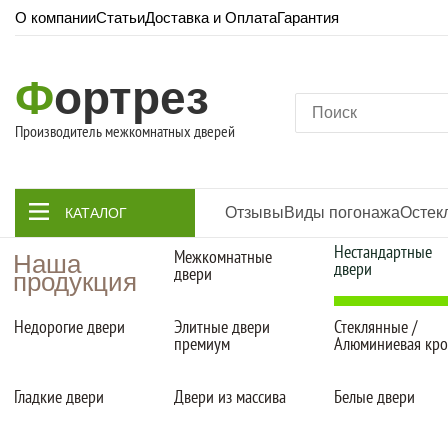
О компании
Статьи
Доставка и Оплата
Гарантия
Ф
ортрез
Производитель межкомнатных дверей
Отзывы
Виды погонажа
Остек
КАТАЛОГ
Нестандартные
Межкомнатные
Наша
двери
двери
продукция
Недорогие двери
Элитные двери
Стеклянные /
премиум
Алюминиевая кр
Гладкие двери
Двери из массива
Белые двери