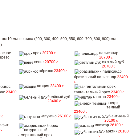
ом 10 мм, ширина (200, 300, 400, 500, 550, 600, 700, 800, 900) мм
)
расное
орех
20700
c
палисандр
ерево
20700
c
венге
20700
c
светлый дуб
20700
c
абрикос
23400
c
бразильский палисандр
23400
c
акация
23400
c
кос
23400
тангентальный орех
23400
c
белёный дуб
каштан
23400
c
23400
c
анегри
тёмный
23400
c
0
c
капучино
26100
c
дуб античный
26100
c
рафит
макасар
26100
c
0
c
дуб арктик
26100
американский орех
c