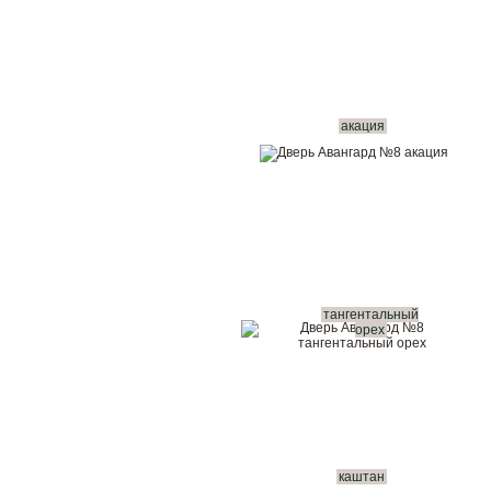
акация
тангентальный
орех
каштан