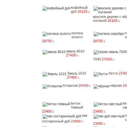
кофейный
дуб
26100
c
красное дерево с чё
патиной
26100
c
патина
п
золото
с
28750
c
28750
c
эмаль 9010
27400
c
7040
27400
c
Эмаль 1015
Латте
274
27400
c
Атлантик
29450
c
чёрная
2
бетон
бе
тёмный
св
23400
c
23400
c
пвх
п
с
состаренный дуб
23400
c
23400
c