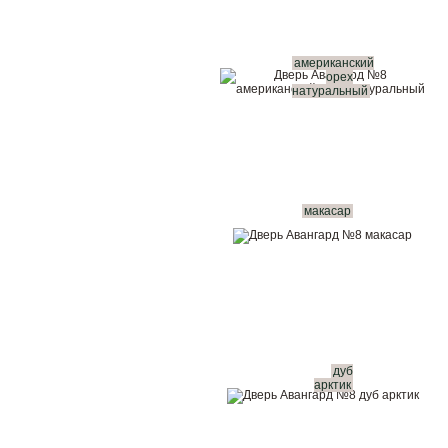
американский
орех
натуральный
макасар
дуб
арктик