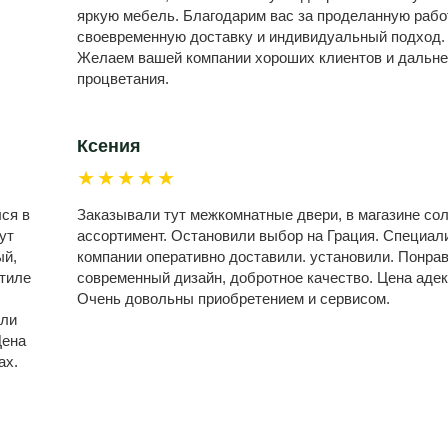
яркую мебель. Благодарим вас за проделанную рабо
своевременную доставку и индивидуальный подход.
Желаем вашей компании хороших клиентов и дальн
процветания.
Ксения
★★★★★
лся в
Заказывали тут межкомнатные двери, в магазине со
ут
ассортимент. Остановили выбор на Грация. Специал
ый,
компании оперативно доставили. установили. Понра
стиле
современный дизайн, добротное качество. Цена адек
Очень довольны приобретением и сервисом.
или
Цена
ах.