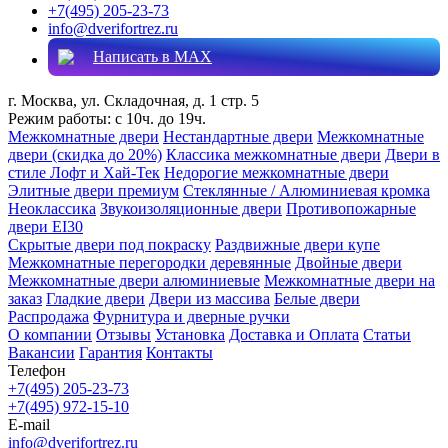
+7(495) 205-23-73
info@dverifortrez.ru
Написать в MAX
г. Москва, ул. Складочная, д. 1 стр. 5
Режим работы:
с 10ч. до 19ч.
Межкомнатные двери
Нестандартные двери
Межкомнатные
двери (скидка до 20%)
Классика межкомнатные двери
Двери в
стиле Лофт и Хай-Тек
Недорогие межкомнатные двери
Элитные двери премиум
Стеклянные / Алюминиевая кромка
Неоклассика
Звукоизоляционные двери
Противопожарные
двери EI30
Скрытые двери под покраску
Раздвижные двери купе
Межкомнатные перегородки деревянные
Двойные двери
Межкомнатные двери алюминиевые
Межкомнатные двери на
заказ
Гладкие двери
Двери из массива
Белые двери
Распродажа
Фурнитура и дверные ручки
О компании
Отзывы
Установка
Доставка и Оплата
Статьи
Вакансии
Гарантия
Контакты
Телефон
+7(495) 205-23-73
+7(495) 972-15-10
E-mail
info@dverifortrez.ru