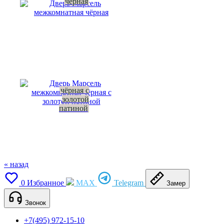
чёрная
чёрная с
золотой
патиной
« назад
0
Избранное
MAX
Telegram
Замер
Звонок
+7(495) 972-15-10