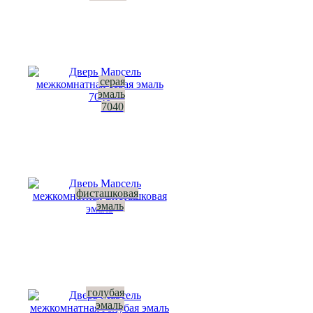
серая
эмаль
7040
фисташковая
эмаль
голубая
эмаль