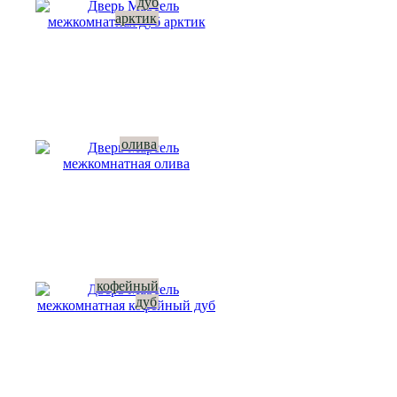
дуб
арктик
олива
кофейный
дуб