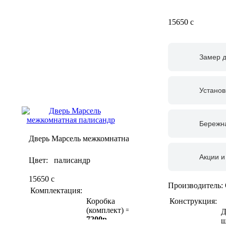
15650
c
Замер 
Установ
Бережна
Дверь Марсель межкомнатная
Акции и
Цвет: палисандр
15650
c
Производитель:
Комплектация:
Конструкция:
Коробка
(комплект) =
Д
7200р
ш