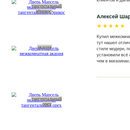
тангентальный
абрикос
Алексей Ша
★★★★★
Купил межкомнат
тут нашел отлич
акация
стиле модерн, п
установили всё 
чем в магазинах
тангентальный
орех