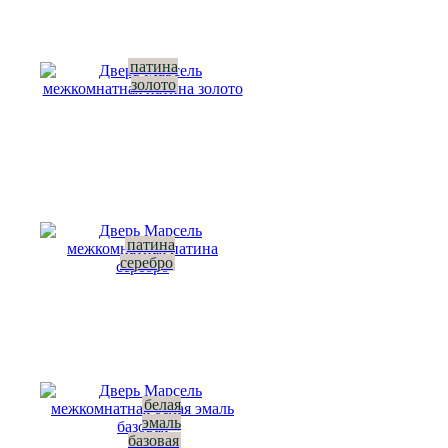
патина
золото
патина
серебро
белая
эмаль
базовая