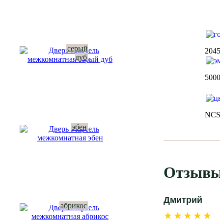
серый
204
дуб
500
NC
эбен
Отзывы
Дмитрий
абрикос
★★★★★