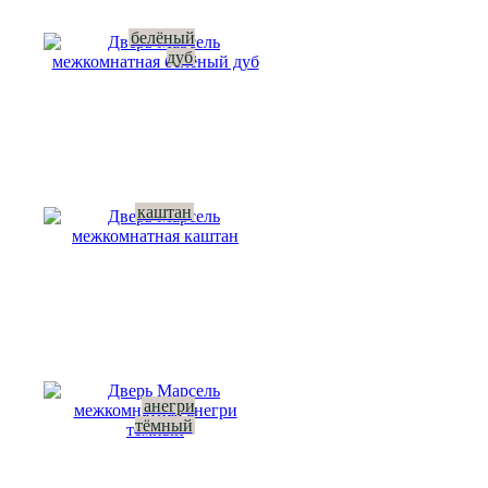
белёный
дуб
каштан
анегри
тёмный