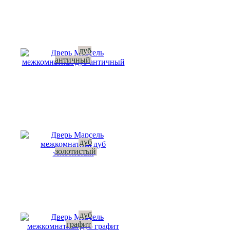
дуб
античный
дуб
золотистый
дуб
графит