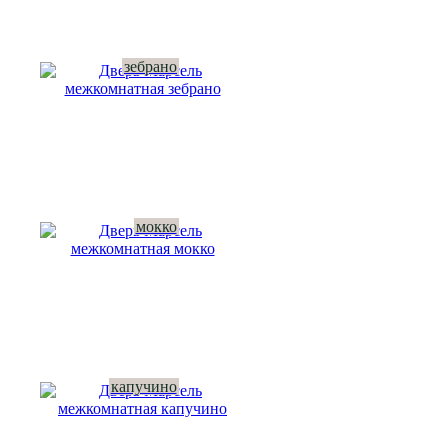
зебрано
мокко
капучино