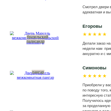
Смотрел двери в
адекватная и вы
Егоровы
★★★★★
бразильский
палисандр
Делали заказ на
недели нам прив
аккуратно и с м
Симоновы
пангар
★★★★★
Приобрели у вас
по поводу того,
интересную стат
Получилось идеа
за проделанную
клиентов и даль