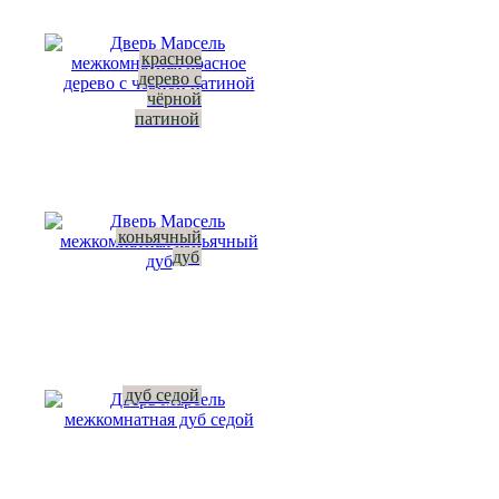
красное
дерево с
чёрной
патиной
коньячный
дуб
дуб седой