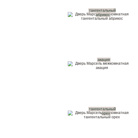
тангентальный
абрикос
акация
тангентальный
орех