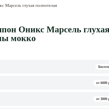
с Марсель глухая полнотелая
пон Оникс Марсель глуха
ны мокко
Беспл
от 6000 
от 3000 