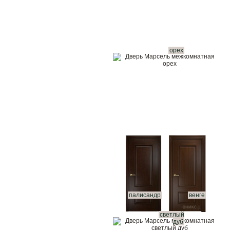
орех
палисандр
венге
светлый
дуб