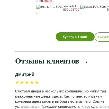
7038
20450
c
эмаль RAL
э
5001
23700
5
c
c
Купить в 1 клик
Вызва
Отзывы клиентов
→
Дмитрий
★★★★★
Смотрел двери в нескольких компаниях, но купил три
межкомнатные двери здесь. Как по мне, то и цена у
компании адекватная и выбрать есть из чего. Сам не
устанавливал. Приехали специалисты и все сделали н