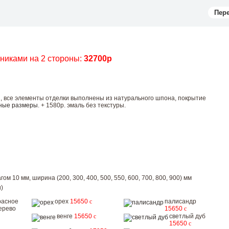
Пер
чниками на 2 стороны:
32700р
ы, все элементы отделки выполнены из натурального шпона, покрытие
ные размеры
. + 1580р. эмаль без текстуры.
ом 10 мм, ширина (200, 300, 400, 500, 550, 600, 700, 800, 900) мм
)
расное
орех
15650
c
палисандр
ерево
15650
c
венге
15650
c
светлый дуб
15650
c