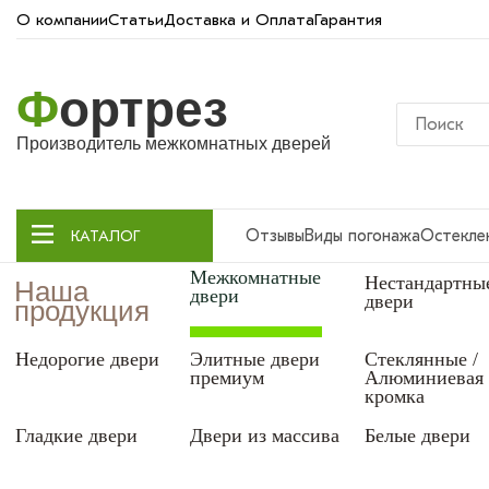
О компании
Статьи
Доставка и Оплата
Гарантия
Ф
ортрез
Производитель межкомнатных дверей
Отзывы
Виды погонажа
Остекле
КАТАЛОГ
Межкомнатные
Нестандартны
Наша
двери
двери
продукция
Недорогие двери
Элитные двери
Стеклянные /
премиум
Алюминиевая
кромка
Гладкие двери
Двери из массива
Белые двери