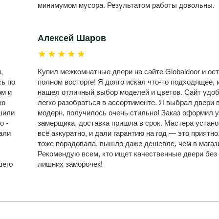
минимумом мусора. Результатом работы довольны.
Алексей Шаров
★★★★★
,
Купил межкомнатные двери на сайте Globaldoor и ост
сь по
полном восторге! Я долго искал что-то подходящее, и
ом и
нашел отличный выбор моделей и цветов. Сайт удо
ую
легко разобраться в ассортименте. Я выбрал двери 
шили
модерн, получилось очень стильно! Заказ оформил у
о -
замерщика, доставка пришла в срок. Мастера устан
али
всё аккуратно, и дали гарантию на год — это приятно
,
тоже порадовала, вышло даже дешевле, чем в магаз
Рекомендую всем, кто ищет качественные двери без
шего
лишних заморочек!