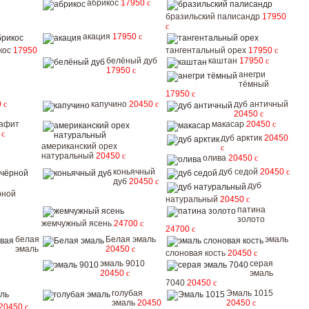
абрикос
17950
c
бразильский палисандр
17950
c
акация
17950
c
кос
17950
тангентальный орех
17950
c
белёный дуб
каштан
17950
c
17950
c
анегри
тёмный
17950
c
0
c
капучино
20450
c
дуб античный
20450
c
рафит
макасар
20450
c
0
c
дуб арктик
20450
американский орех
c
натуральный
20450
c
олива
20450
c
коньячный
дуб седой
20450
c
дуб
20450
c
дуб
рной
натуральный
20450
c
патина
золото
жемчужный ясень
24700
c
24700
c
белая
Белая эмаль
эмаль
эмаль
20450
c
слоновая кость
20450
c
эмаль 9010
серая
20450
c
эмаль
7040
20450
c
голубая
Эмаль 1015
эмаль
20450
20450
c
20450
c