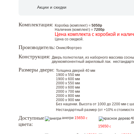
Акции и скидки
Комплектация:
Коробка (комплект) =
5050р
Наличник (комплект) =
7200р
Цена комплекта с коробкой и нали
Цена со скидкой.
Производитель:
Оникс/Фортрез
Конструкция:
Дверь полнотелая, из наборного массива сосн
двухкомпонентный акриловый лак.
нестандарт
Размеры двери:
Толщина дверей 40 мм
1900 х 550 мм
1900 х 600 мм
2000 х 550 мм
2000 х 600 мм
2000 х 700 мм
2000 х 800 мм
2000 х 900 мм
Без наценки. Высота от 1000 до 2200 мм с шаг
Нестандартный размер (от +10% к стоимости
Доступные
анегри
15650
c
к
д
цвета:
15650
c