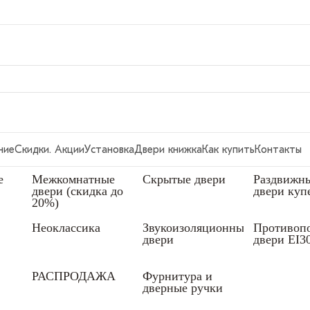
ние
Скидки. Акции
Установка
Двери книжка
Как купить
Контакты
е
Межкомнатные
Скрытые двери
Раздвижн
двери (скидка до
двери куп
20%)
Неоклассика
Звукоизоляционные
Противоп
двери
двери EI3
РАСПРОДАЖА
Фурнитура и
дверные ручки