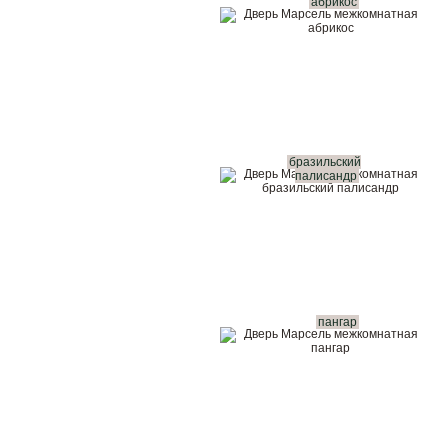
абрикос
бразильский
палисандр
пангар