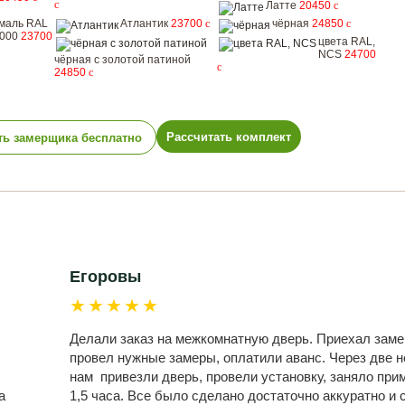
c
Латте
20450
c
маль RAL
Атлантик
23700
c
чёрная
24850
c
000
23700
цвета RAL,
NCS
24700
чёрная с золотой патиной
c
24850
c
Рассчитать комплект
ть замерщика бесплатно
Егоровы
★★★★★
Делали заказ на межкомнатную дверь. Приехал заме
провел нужные замеры, оплатили аванс. Через две 
нам привезли дверь, провели установку, заняло при
а
1,5 часа. Все было сделано достаточно аккуратно и 