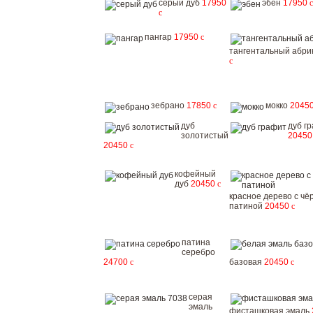
серый дуб
17950
эбен
17950
c
c
пангар
17950
c
тангентальный абри
c
зебрано
17850
c
мокко
2045
дуб
дуб г
золотистый
2045
20450
c
кофейный
дуб
20450
c
красное дерево с чё
патиной
20450
c
патина
серебро
24700
c
базовая
20450
c
серая
эмаль
фисташковая эмаль