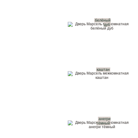
белёный
дуб
каштан
анегри
тёмный