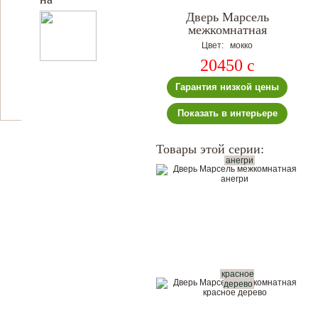
Дверь Марсель
межкомнатная
Цвет: мокко
20450
c
Гарантия низкой цены
Показать в интерьере
Товары этой серии:
анегри
красное
дерево