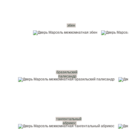
эбен
бразильский
палисандр
тангентальный
абрикос