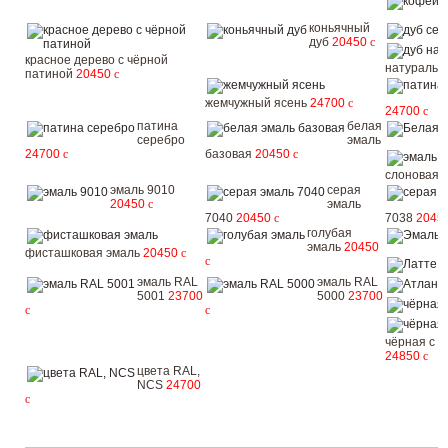
коньячный
дуб
20450
c
красное дерево с чёрной
натураль
патиной
20450
c
жемчужный ясень
24700
c
24700
c
патина
белая
серебро
эмаль
24700
c
базовая
20450
c
слоновая 
эмаль 9010
серая
20450
c
эмаль
7040
20450
c
7038
2045
голубая
эмаль
20450
фисташковая эмаль
20450
c
c
Л
эмаль RAL
эмаль RAL
5001
23700
5000
23700
c
c
чёрная с з
24850
c
цвета RAL,
NCS
24700
c