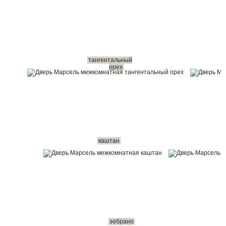
тангентальный
орех
каштан
зебрано