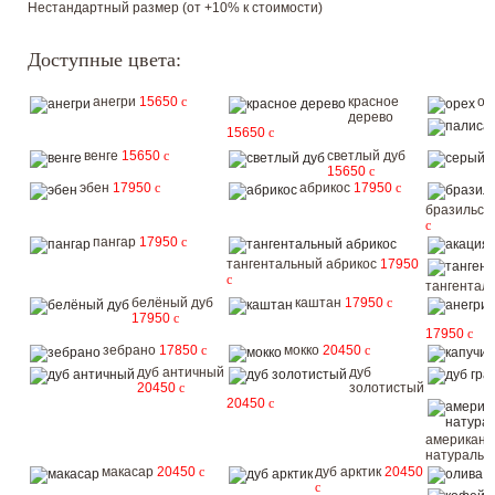
Нестандартный размер (от +10% к стоимости)
Доступные цвета:
анегри
15650
c
красное
ор
дерево
15650
c
венге
15650
c
светлый дуб
15650
c
эбен
17950
c
абрикос
17950
c
бразильск
c
пангар
17950
c
тангентальный абрикос
17950
c
тангентал
белёный дуб
каштан
17950
c
17950
c
17950
c
зебрано
17850
c
мокко
20450
c
дуб античный
дуб
20450
c
золотистый
20450
c
американс
натураль
макасар
20450
c
дуб арктик
20450
о
c