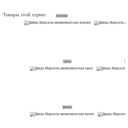
Товары этой серии:
анегри
орех
п
венге