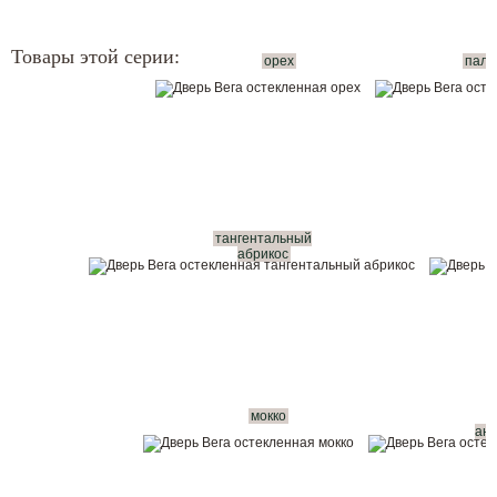
Товары этой серии:
орех
пали
тангентальный
абрикос
мокко
ан