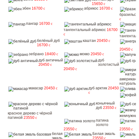
15650
c
эбен
16700
c
абрикос
16700
c
бразильск
c
пангар
16700
c
тангентальный абрикос
16700
c
тангентал
белёный дуб
каштан
20450
c
16700
c
20450
c
зебрано
18400
c
мокко
20450
c
дуб античный
дуб
20450
c
золотистый
20450
c
американс
натураль
макасар
20450
c
дуб арктик
20450
о
c
коньячный
дуб
23550
c
красное дерево с чёрной
жемчужный
патиной
23550
c
патина
золото
23550
c
23550
c
белая
Белая эмаль
эмаль
23550
c