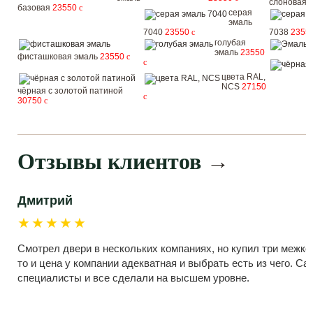
слоновая 
базовая
23550
c
серая
эмаль
7040
23550
c
7038
2355
голубая
эмаль
23550
фисташковая эмаль
23550
c
c
цвета RAL,
NCS
27150
чёрная с золотой патиной
c
30750
c
Отзывы клиентов
→
Дмитрий
★★★★★
Смотрел двери в нескольких компаниях, но купил три межко
то и цена у компании адекватная и выбрать есть из чего. С
специалисты и все сделали на высшем уровне.