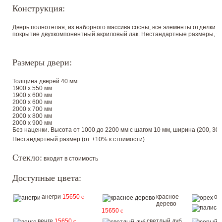
Конструкция:
Дверь полнотелая, из наборного массива сосны, все элементы отделки 
покрытие двухкомпонентный акриловый лак. Нестандартные размеры, +1
Размеры двери:
Толщина дверей 40 мм
1900 х 550 мм
1900 х 600 мм
2000 х 600 мм
2000 х 700 мм
2000 х 800 мм
2000 х 900 мм
Без наценки. Высота от 1000 до 2200 мм с шагом 10 мм, ширина (200, 300, 
Нестандартный размер (от +10% к стоимости)
Стекло:
входит в стоимость
Доступные цвета:
анегри
15650
c
красное
ор
дерево
15650
c
венге
15650
c
светлый дуб