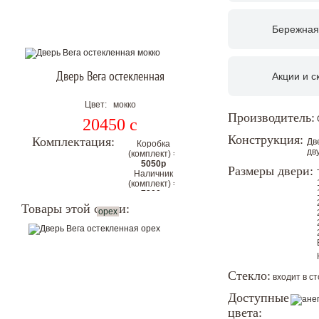
Бережная
Дверь Вега остекленная
Акции и с
Цвет: мокко
Производитель:
20450
c
Конструкция:
Комплектация:
Дв
Коробка
дв
(комплект) =
5050р
Размеры двери:
Наличник
(комплект) =
7200р
Цена
Товары этой серии:
орех
комплекта с
коробкой и
наличниками
на 2
стороны:
Стекло:
входит в с
32700р
Цена со скидкой.
Доступные
цвета:
Гарантия низкой цены