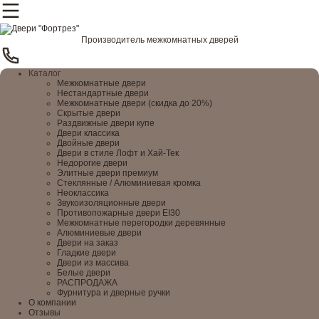
Производитель межкомнатных дверей
Каталог
Межкомнатные двери
Нестандартные двери
Межкомнатные двери (скидка до 20%)
Скрытые двери
Раздвижные двери купе
Двери классика
Двойные двери
Двери в стиле Лофт и Хай-Тек
Недорогие двери
Элитные двери премиум
Стеклянные / Алюминиевая кромка
Неоклассика
Звукоизоляционные двери
Противопожарные двери EI30
Межкомнатные перегородки деревянные
Алюминиевые двери
Двери на заказ
Гладкие двери
Двери из массива
Белые двери
РАСПРОДАЖА
Фурнитура и дверные ручки
О компании
Отзывы