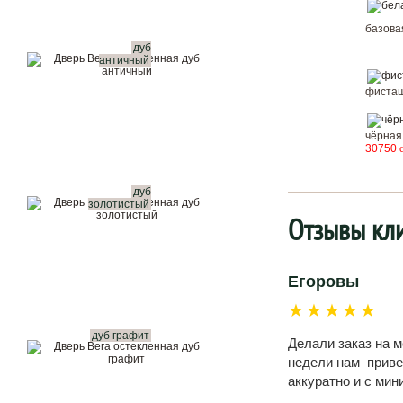
базов
дуб
античный
фисташ
чёрная
30750
дуб
золотистый
Отзывы кл
Егоровы
★★★★★
дуб графит
Делали заказ на 
недели нам привез
аккуратно и с ми