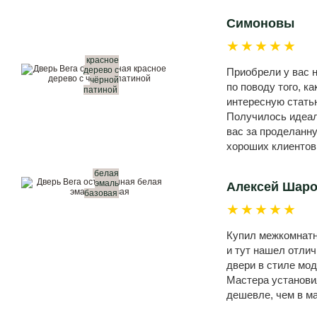
Симоновы
★★★★★
красное
дерево с
Приобрели у вас н
чёрной
по поводу того, к
патиной
интересную статью
Получилось идеал
вас за проделанн
хороших клиентов
белая
эмаль
Алексей Шар
базовая
★★★★★
Купил межкомнатны
и тут нашел отли
двери в стиле мод
Мастера установил
дешевле, чем в м