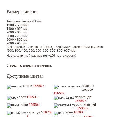
Размеры двери:
Толщина дверей 40 мм
1900 х 550 мм
1900 х 600 мм
2000 х 600 мм
2000 х 700 мм
2000 х 800 мм
2000 х 900 мм
Без наценки. Высота от 1000 до 2200 мм с шагом 10 мм, ширина
(200, 300, 400, 500, 550, 600, 700, 800, 900) мм
Нестандартный размер (от +10% к стоимости)
Стекло:
входит в стоимость
Доступные цвета:
анегри
15650
c
красное
дерево
15650
c
орех
15650
c
палисандр
15650
c
венге
15650
c
светлый дуб
15650
c
серый дуб
16700
эбен
16700
c
c