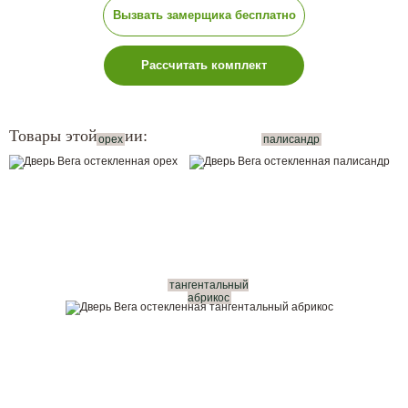
Вызвать замерщика бесплатно
Рассчитать комплект
Товары этой серии:
орех
палисандр
тангентальный
абрикос