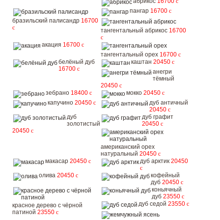
абрикос
16700
c
пангар
16700
c
бразильский палисандр
16700
c
тангентальный абрикос
16700
c
акация
16700
c
тангентальный орех
16700
c
белёный дуб
каштан
20450
c
16700
c
анегри
тёмный
20450
c
зебрано
18400
c
мокко
20450
c
капучино
20450
c
дуб античный
20450
c
дуб
дуб графит
золотистый
20450
c
20450
c
американский орех
натуральный
20450
c
макасар
20450
c
дуб арктик
20450
c
олива
20450
c
кофейный
дуб
20450
c
коньячный
дуб
23550
c
дуб седой
23550
c
красное дерево с чёрной
патиной
23550
c