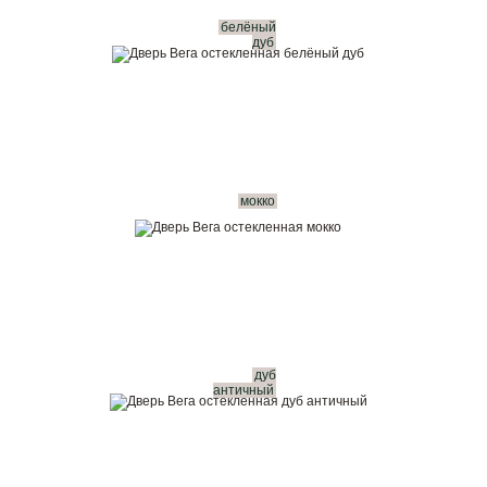
белёный
дуб
мокко
дуб
античный