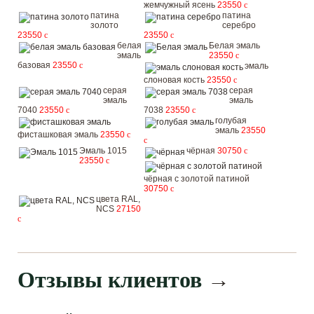
жемчужный ясень
23550
c
патина
патина
золото
серебро
23550
c
23550
c
белая
Белая эмаль
эмаль
23550
c
базовая
23550
c
эмаль
слоновая кость
23550
c
серая
серая
эмаль
эмаль
7040
23550
c
7038
23550
c
голубая
эмаль
23550
фисташковая эмаль
23550
c
c
Эмаль 1015
чёрная
30750
c
23550
c
чёрная с золотой патиной
30750
c
цвета RAL,
NCS
27150
c
Отзывы клиентов
→