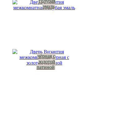
голубая
эмаль
чёрная с
золотой
патиной