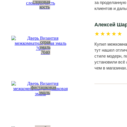
слоновая
за проделанную
кость
клиентов и даль
Алексей Ша
★★★★★
серая
Купил межкомнат
эмаль
тут нашел отлич
7040
стиле модерн, п
установили всё 
чем в магазинах
фисташковая
эмаль