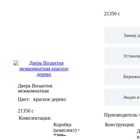
21350
c
Замер 
Установ
Бережна
Дверь Византия
межкомнатная
Акции и
Цвет: красное дерево
21350
c
Производитель:
Комплектация:
Конструкция:
Коробка
(комплект) =
Д
7200р
ш