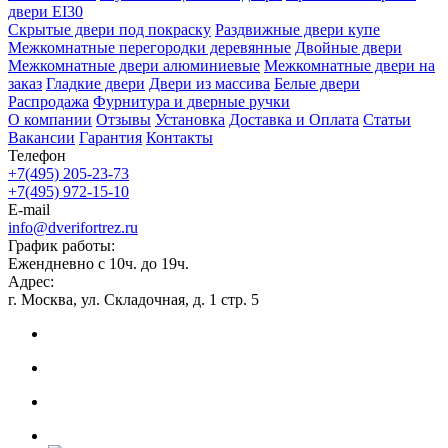
двери EI30
Скрытые двери под покраску
Раздвижные двери купе
Межкомнатные перегородки деревянные
Двойные двери
Межкомнатные двери алюминиевые
Межкомнатные двери на
заказ
Гладкие двери
Двери из массива
Белые двери
Распродажа
Фурнитура и дверные ручки
О компании
Отзывы
Установка
Доставка и Оплата
Статьи
Вакансии
Гарантия
Контакты
Телефон
+7(495) 205-23-73
+7(495) 972-15-10
E-mail
info@dverifortrez.ru
График работы:
Ежендневно с 10ч. до 19ч.
Адрес:
г. Москва, ул. Складочная, д. 1 стр. 5