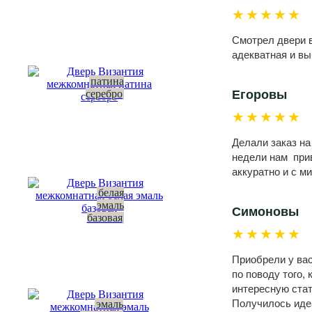
★★★★★
Смотрел двери в
адекватная и вы
патина
серебро
Егоровы
★★★★★
Делали заказ на
недели нам прив
аккуратно и с м
белая
эмаль
Симоновы
базовая
★★★★★
Приобрели у вас
по поводу того,
интересную стат
Получилось идеа
эмаль