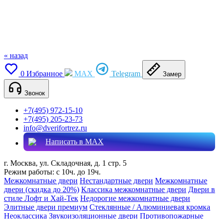
« назад
0
Избранное
MAX
Telegram
Замер
Звонок
+7(495) 972-15-10
+7(495) 205-23-73
info@dverifortrez.ru
Написать в MAX
г. Москва, ул. Складочная, д. 1 стр. 5
Режим работы:
с 10ч. до 19ч.
Межкомнатные двери
Нестандартные двери
Межкомнатные
двери (скидка до 20%)
Классика межкомнатные двери
Двери в
стиле Лофт и Хай-Тек
Недорогие межкомнатные двери
Элитные двери премиум
Стеклянные / Алюминиевая кромка
Неоклассика
Звукоизоляционные двери
Противопожарные