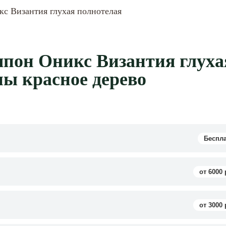
с Византия глухая полнотелая
пон Оникс Византия глуха
ны красное дерево
Беспл
от 6000 
от 3000 