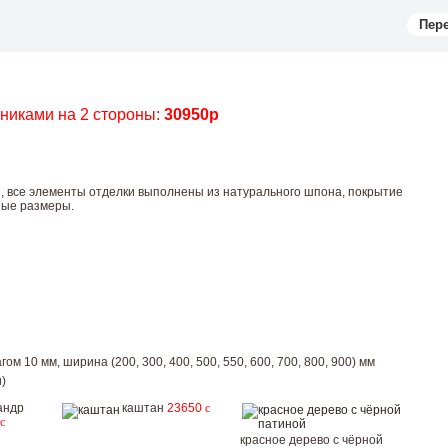
Пер
чниками на 2 стороны:
30950р
ы, все элементы отделки выполнены из натурального шпона, покрытие
ные размеры.
ом 10 мм, ширина (200, 300, 400, 500, 550, 600, 700, 800, 900) мм
)
андр
каштан
23650
c
c
красное дерево с чёрной