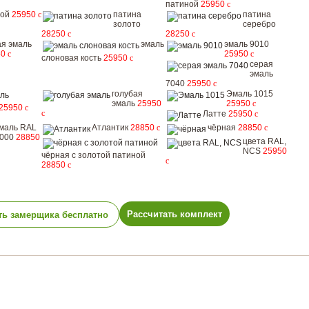
патиной
25950
c
дой
25950
c
патина
патина
золото
серебро
28250
c
28250
c
я эмаль
эмаль
эмаль 9010
50
c
25950
c
слоновая кость
25950
c
серая
эмаль
7040
25950
c
голубая
Эмаль 1015
эмаль
25950
25950
c
25950
c
c
Латте
25950
c
маль RAL
Атлантик
28850
c
чёрная
28850
c
000
28850
цвета RAL,
NCS
25950
чёрная с золотой патиной
c
28850
c
Рассчитать комплект
ть замерщика бесплатно