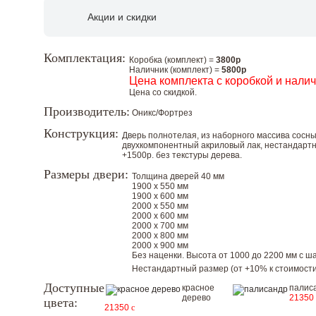
Акции и скидки
Комплектация:
Коробка (комплект) =
3800р
Наличник (комплект) =
5800р
Цена комплекта с коробкой и нали
Цена со скидкой.
Производитель:
Оникс/Фортрез
Конструкция:
Дверь полнотелая, из наборного массива сосн
двухкомпонентный акриловый лак, нестандарт
+1500р. без текстуры дерева.
Размеры двери:
Толщина дверей 40 мм
1900 х 550 мм
1900 х 600 мм
2000 х 550 мм
2000 х 600 мм
2000 х 700 мм
2000 х 800 мм
2000 х 900 мм
Без наценки. Высота от 1000 до 2200 мм с шаг
Нестандартный размер (от +10% к стоимости
Доступные
красное
палис
дерево
21350
цвета:
21350
c