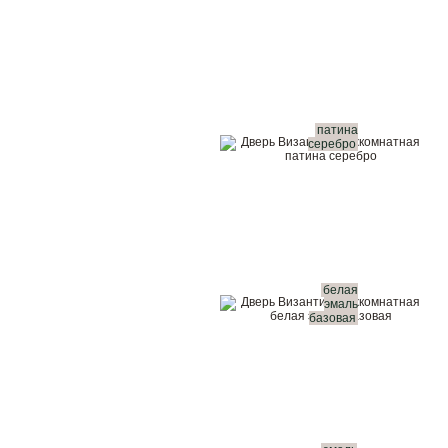
патина
серебро
белая
эмаль
базовая