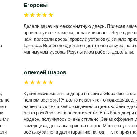
Егоровы
★★★★★
Делали заказ на межкомнатную дверь. Приехал заме
провел нужные замеры, оплатили аванс. Через две 
нам привезли дверь, провели установку, заняло при
а
1,5 часа. Все было сделано достаточно аккуратно и 
минимумом мусора. Результатом работы довольны.
Алексей Шаров
★★★★★
,
Купил межкомнатные двери на сайте Globaldoor и ост
сь по
полном восторге! Я долго искал что-то подходящее, и
ом и
нашел отличный выбор моделей и цветов. Сайт удо
ую
легко разобраться в ассортименте. Я выбрал двери 
шили
модерн, получилось очень стильно! Заказ оформил у
о -
замерщика, доставка пришла в срок. Мастера устан
али
всё аккуратно, и дали гарантию на год — это приятно