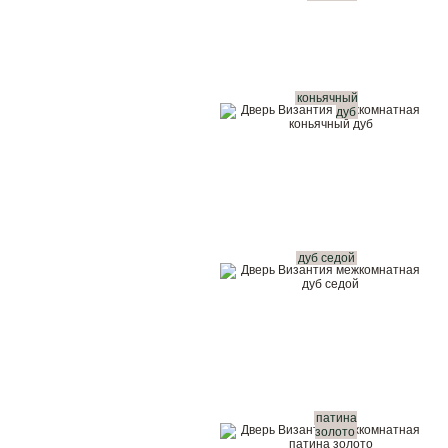
коньячный
дуб
дуб седой
патина
золото