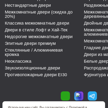
Нестандартные двери
Раздвижные
Межкомнатные двери (скидка до
Межкомнат
20%)
деревянны
Классика межкомнатные двери
Двойные д
Двери в стиле Лофт и Хай-Тек
Межкомнат
алюминиев
Недорогие межкомнатные двери
Межкомнатн
Элитные двери премиум
Гладкие дв
Стеклянные / Алюминиевая
кромка
Двери из м
Неоклассика
Белые две
Звукоизоляционные двери
Распродаж
Противопожарные двери EI30
Фурнитура 
Используя наш сайт, Вы соглашаетесь с Политикой в