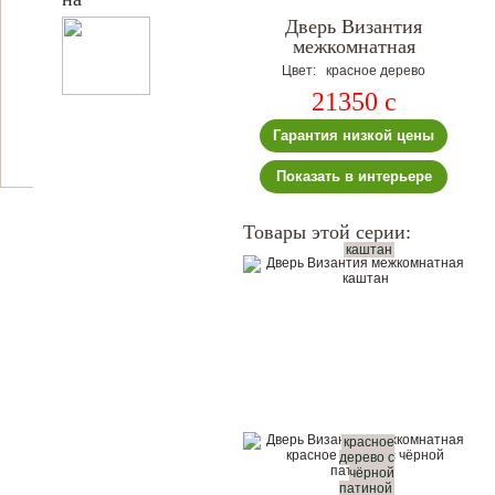
Дверь Византия
межкомнатная
Цвет: красное дерево
21350
c
Гарантия низкой цены
Показать в интерьере
Товары этой серии:
каштан
красное
дерево с
чёрной
патиной