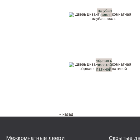
голубая
эмаль
чёрная с
золотой
патиной
« назад
Межкомнатные двери
Скрытые дв