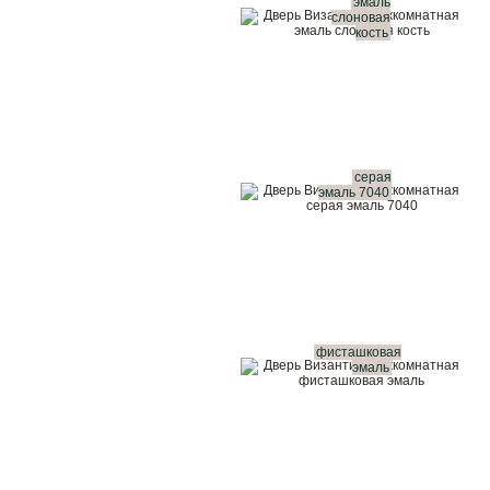
эмаль
слоновая
кость
серая
эмаль 7040
фисташковая
эмаль