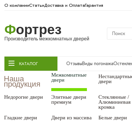
О компании
Статьи
Доставка и Оплата
Гарантия
Ф
ортрез
Производитель межкомнатных дверей
Отзывы
Виды погонажа
Остекле
КАТАЛОГ
Межкомнатные
Нестандартны
Наша
двери
двери
продукция
Недорогие двери
Элитные двери
Стеклянные /
премиум
Алюминиевая
кромка
Гладкие двери
Двери из массива
Белые двери