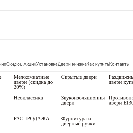
ние
Скидки. Акции
Установка
Двери книжка
Как купить
Контакты
е
Межкомнатные
Скрытые двери
Раздвижн
двери (скидка до
двери куп
20%)
Неоклассика
Звукоизоляционные
Противоп
двери
двери EI3
РАСПРОДАЖА
Фурнитура и
дверные ручки