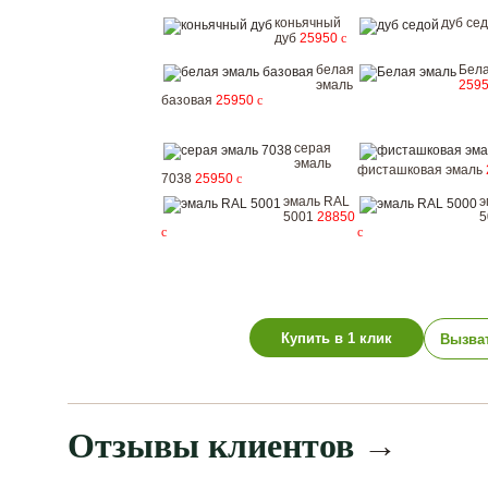
коньячный
дуб се
дуб
25950
c
белая
Бела
эмаль
259
базовая
25950
c
серая
эмаль
фисташковая эмаль
7038
25950
c
эмаль RAL
э
5001
28850
5
c
c
Купить в 1 клик
Вызва
Отзывы клиентов
→