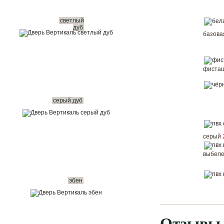
светлый
дуб
базов
фисташ
серый дуб
серый
выбел
эбен
Отзывы 