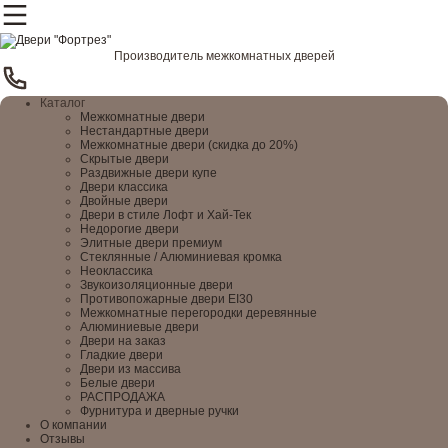
Производитель межкомнатных дверей
Каталог
Межкомнатные двери
Нестандартные двери
Межкомнатные двери (скидка до 20%)
Скрытые двери
Раздвижные двери купе
Двери классика
Двойные двери
Двери в стиле Лофт и Хай-Тек
Недорогие двери
Элитные двери премиум
Стеклянные / Алюминиевая кромка
Неоклассика
Звукоизоляционные двери
Противопожарные двери EI30
Межкомнатные перегородки деревянные
Алюминиевые двери
Двери на заказ
Гладкие двери
Двери из массива
Белые двери
РАСПРОДАЖА
Фурнитура и дверные ручки
О компании
Отзывы