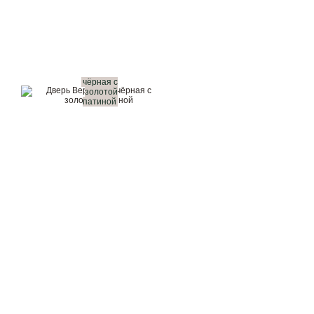
чёрная с
золотой
патиной