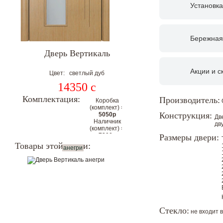
Установка
Бережная
Дверь Вертикаль
Акции и с
Цвет: светлый дуб
14350
c
Комплектация:
Производитель:
Коробка
(комплект) =
Конструкция:
5050р
Дв
Наличник
дв
(комплект) =
7200р
Размеры двери:
Цена
Товары этой серии:
анегри
комплекта с
коробкой и
наличниками
на 2
стороны:
32100р
Цена со скидкой.
Стекло:
не входит 
Гарантия низкой цены