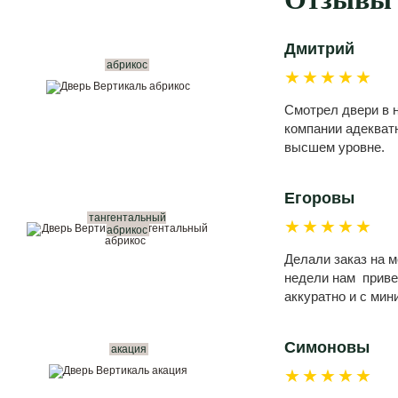
Дмитрий
абрикос
★★★★★
Смотрел двери в н
компании адекватн
высшем уровне.
Егоровы
тангентальный
★★★★★
абрикос
Делали заказ на 
недели нам привез
аккуратно и с ми
Симоновы
акация
★★★★★