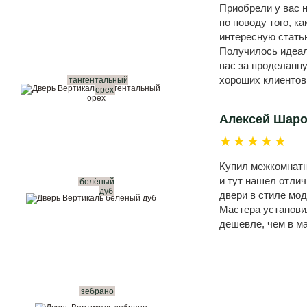
Приобрели у вас н
по поводу того, к
интересную статью
Получилось идеал
вас за проделанн
хороших клиентов
тангентальный
орех
Алексей Шар
★★★★★
Купил межкомнатны
и тут нашел отли
белёный
дуб
двери в стиле мод
Мастера установил
дешевле, чем в м
зебрано