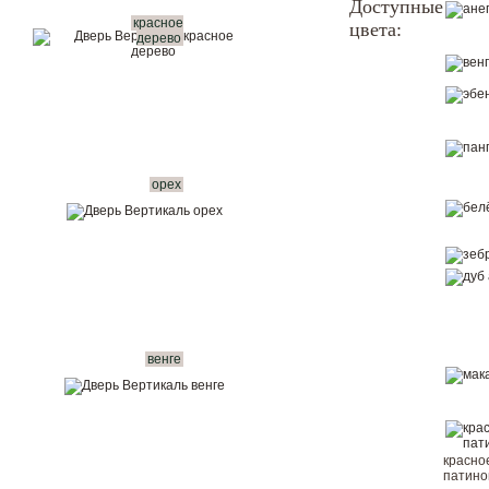
Доступные
красное
цвета:
Показать в интерьере
дерево
Купить в 1 клик
Вызвать замерщика бесплатно
Рассчитать комплект
орех
венге
красно
патин