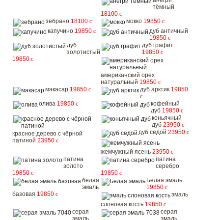
анегри
тёмный
18100
c
зебрано
18100
c
мокко
19850
c
капучино
19850
c
дуб античный
19850
c
дуб
дуб графит
золотистый
19850
c
19850
c
американский орех
натуральный
19850
c
макасар
19850
c
дуб арктик
19850
c
олива
19850
c
кофейный
дуб
19850
c
коньячный
дуб
23950
c
дуб седой
23950
c
красное дерево с чёрной
патиной
23950
c
жемчужный ясень
23950
c
патина
патина
золото
серебро
19850
c
19850
c
белая
Белая эмаль
эмаль
19850
c
базовая
19850
c
эмаль
слоновая кость
19850
c
серая
серая
эмаль
эмаль