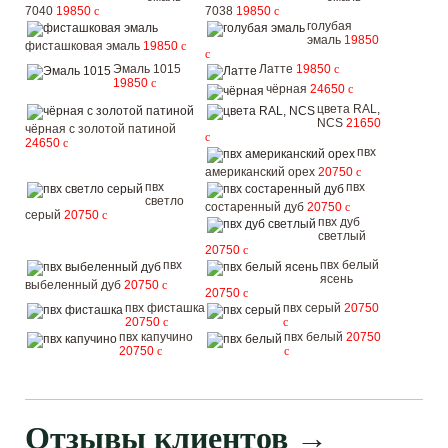
7040
19850
c
7038
19850
c
голубая
эмаль
19850
фисташковая эмаль
19850
c
c
Эмаль 1015
Латте
19850
c
19850
c
чёрная
24650
c
цвета RAL,
NCS
21650
чёрная с золотой патиной
c
24650
c
пвх
американский орех
20750
c
пвх
пвх
светло
состаренный дуб
20750
c
серый
20750
c
пвх дуб
светлый
20750
c
пвх
пвх белый
ясень
выбеленный дуб
20750
c
20750
c
пвх фисташка
пвх серый
20750
20750
c
c
пвх капучино
пвх белый
20750
20750
c
c
Отзывы клиентов
→