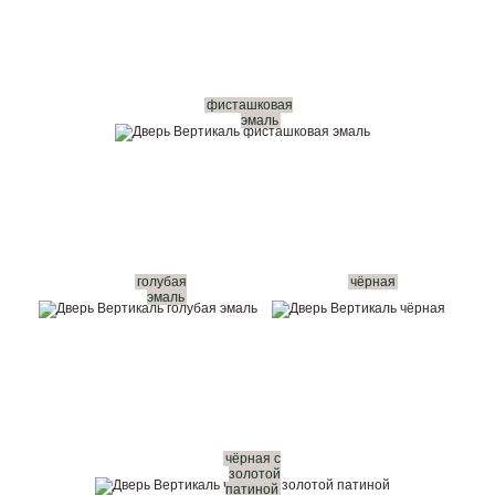
фисташковая
эмаль
голубая
чёрная
эмаль
чёрная с
золотой
патиной