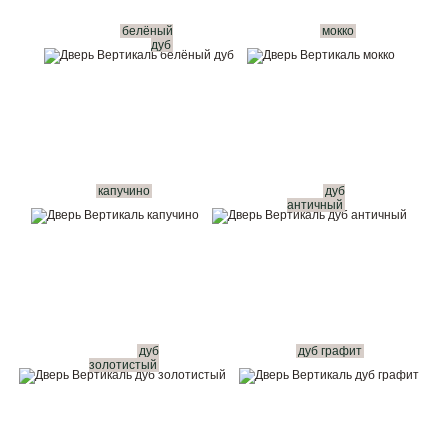
белёный
мокко
дуб
капучино
дуб
античный
дуб
дуб графит
золотистый