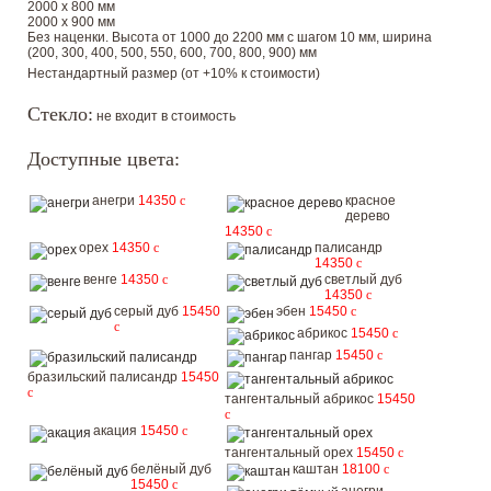
2000 х 800 мм
2000 х 900 мм
Без наценки. Высота от 1000 до 2200 мм с шагом 10 мм, ширина
(200, 300, 400, 500, 550, 600, 700, 800, 900) мм
Нестандартный размер (от +10% к стоимости)
Стекло:
не входит в стоимость
Доступные цвета:
анегри
14350
c
красное
дерево
14350
c
орех
14350
c
палисандр
14350
c
венге
14350
c
светлый дуб
14350
c
серый дуб
15450
эбен
15450
c
c
абрикос
15450
c
пангар
15450
c
бразильский палисандр
15450
c
тангентальный абрикос
15450
c
акация
15450
c
тангентальный орех
15450
c
белёный дуб
каштан
18100
c
15450
c