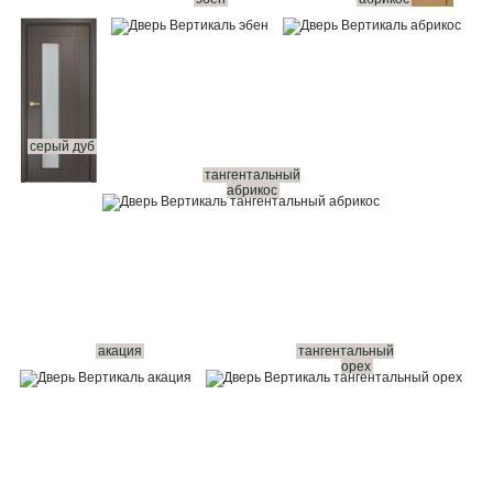
серый дуб
тангентальный
абрикос
акация
тангентальный
орех