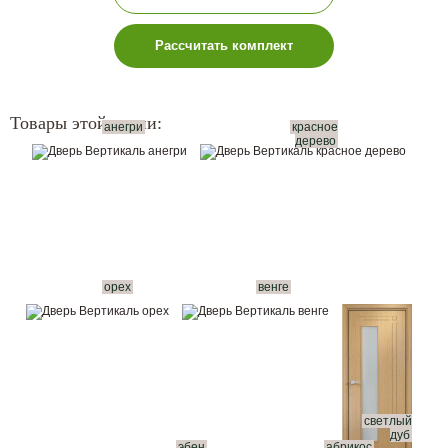
Рассчитать комплект
Товары этой серии:
анегри
красное
дерево
орех
венге
светлый
дуб
эбен
абрикос