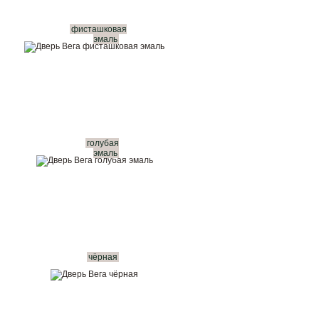
фисташковая
эмаль
голубая
эмаль
чёрная