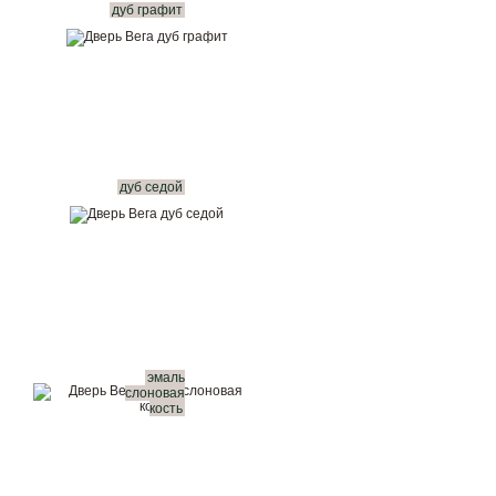
дуб графит
дуб седой
эмаль
слоновая
кость