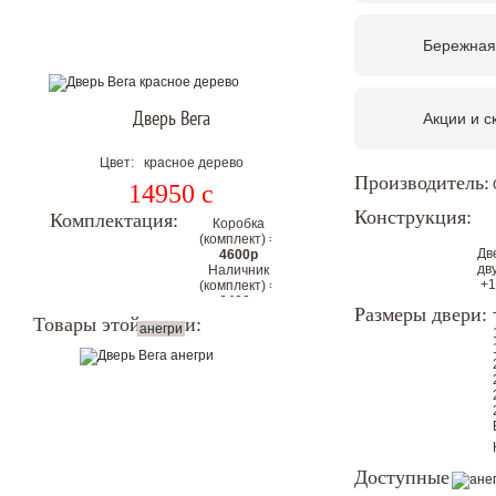
Бережная
Дверь Вега
Акции и с
Цвет: красное дерево
Производитель:
14950
c
Конструкция:
Комплектация:
Коробка
(комплект) =
Дв
4600р
дв
Наличник
+1
(комплект) =
6400р
Размеры двери:
Цена
Товары этой серии:
анегри
комплекта с
коробкой и
наличниками
на 2
стороны:
28250р
Цена со скидкой.
Доступные
Гарантия низкой цены