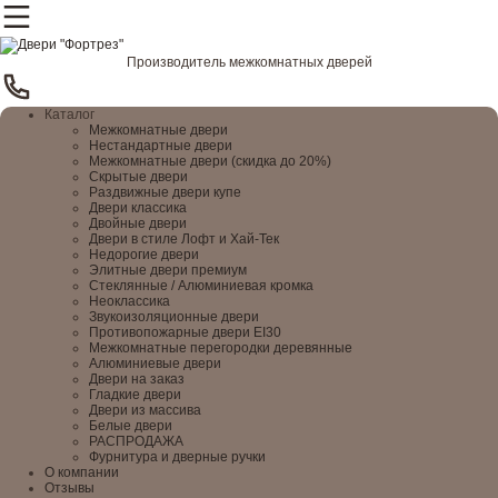
Производитель межкомнатных дверей
Каталог
Межкомнатные двери
Нестандартные двери
Межкомнатные двери (скидка до 20%)
Скрытые двери
Раздвижные двери купе
Двери классика
Двойные двери
Двери в стиле Лофт и Хай-Тек
Недорогие двери
Элитные двери премиум
Стеклянные / Алюминиевая кромка
Неоклассика
Звукоизоляционные двери
Противопожарные двери EI30
Межкомнатные перегородки деревянные
Алюминиевые двери
Двери на заказ
Гладкие двери
Двери из массива
Белые двери
РАСПРОДАЖА
Фурнитура и дверные ручки
О компании
Отзывы