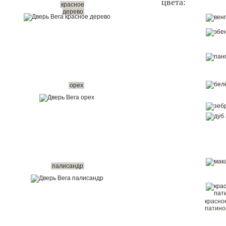
цвета:
красное
дерево
Показать в интерьере
Купить в 1 клик
Вызвать замерщика бесплатно
Рассчитать комплект
орех
палисандр
красно
патин