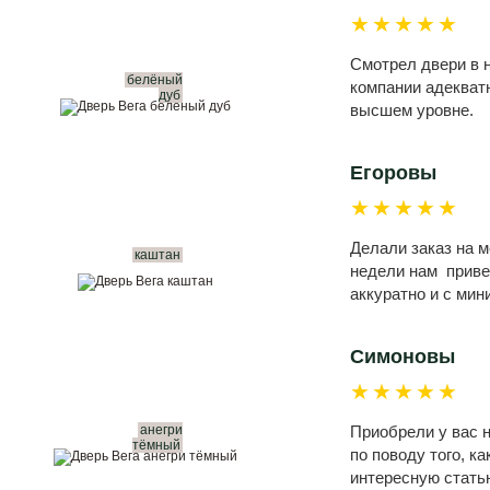
★★★★★
Смотрел двери в н
белёный
компании адекватн
дуб
высшем уровне.
Егоровы
★★★★★
Делали заказ на 
каштан
недели нам привез
аккуратно и с ми
Симоновы
★★★★★
анегри
Приобрели у вас н
тёмный
по поводу того, к
интересную статью