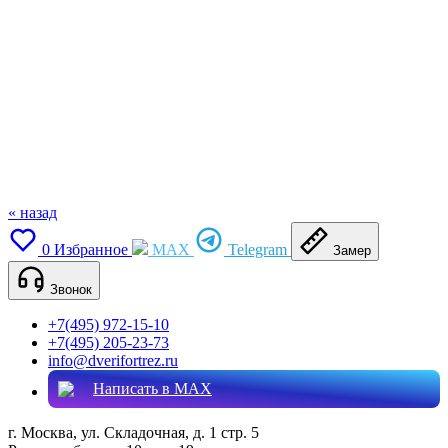
« назад
0
Избранное
MAX
Telegram
Замер
Звонок
+7(495) 972-15-10
+7(495) 205-23-73
info@dverifortrez.ru
Написать в MAX
г. Москва, ул. Складочная, д. 1 стр. 5