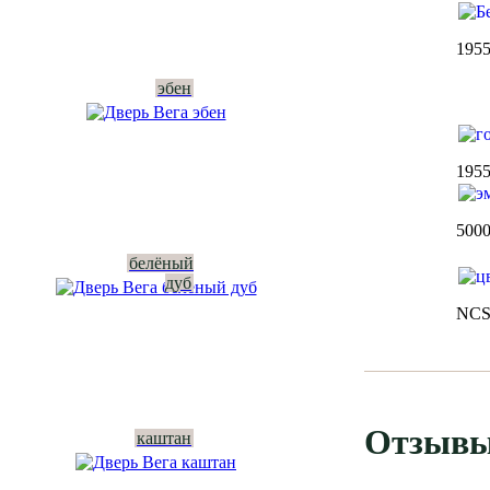
195
эбен
195
500
белёный
дуб
NC
Отзывы
каштан