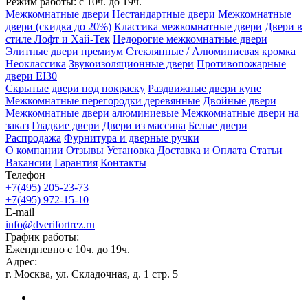
Режим работы:
с 10ч. до 19ч.
Межкомнатные двери
Нестандартные двери
Межкомнатные
двери (скидка до 20%)
Классика межкомнатные двери
Двери в
стиле Лофт и Хай-Тек
Недорогие межкомнатные двери
Элитные двери премиум
Стеклянные / Алюминиевая кромка
Неоклассика
Звукоизоляционные двери
Противопожарные
двери EI30
Скрытые двери под покраску
Раздвижные двери купе
Межкомнатные перегородки деревянные
Двойные двери
Межкомнатные двери алюминиевые
Межкомнатные двери на
заказ
Гладкие двери
Двери из массива
Белые двери
Распродажа
Фурнитура и дверные ручки
О компании
Отзывы
Установка
Доставка и Оплата
Статьи
Вакансии
Гарантия
Контакты
Телефон
+7(495) 205-23-73
+7(495) 972-15-10
E-mail
info@dverifortrez.ru
График работы:
Ежендневно с 10ч. до 19ч.
Адрес:
г. Москва, ул. Складочная, д. 1 стр. 5