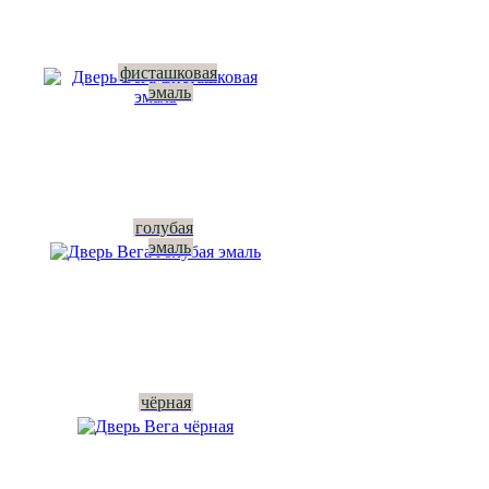
фисташковая
эмаль
голубая
эмаль
чёрная