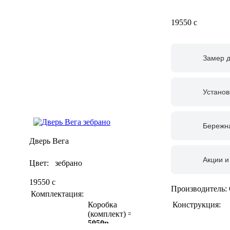
19550
c
Замер 
Установ
Бережна
Дверь Вега
Акции и
Цвет: зебрано
19550
c
Производитель:
Комплектация:
Конструкция:
Коробка
(комплект) =
5050р