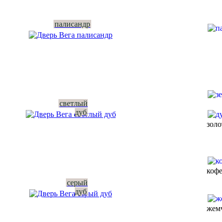
палисандр
светлый
дуб
зол
коф
серый
дуб
жем