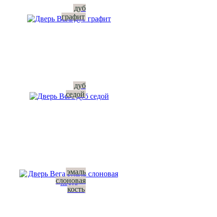
дуб
графит
дуб
седой
эмаль
слоновая
кость