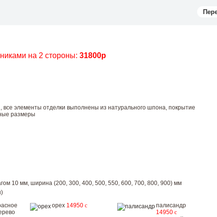
Пер
чниками на 2 стороны:
31800р
ы, все элементы отделки выполнены из натурального шпона, покрытие
тные размеры
ом 10 мм, ширина (200, 300, 400, 500, 550, 600, 700, 800, 900) мм
)
расное
орех
14950
c
палисандр
ерево
14950
c