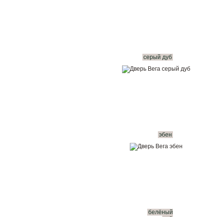
серый дуб
эбен
белёный