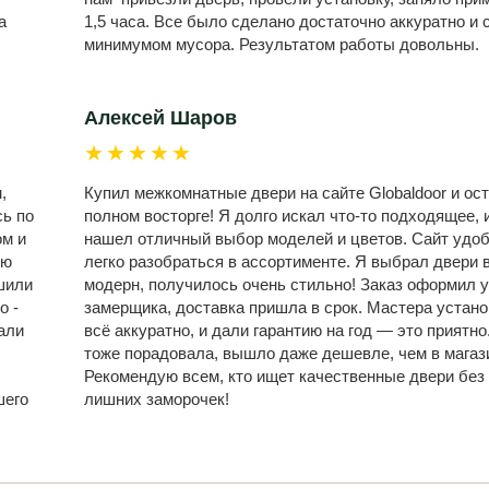
а
1,5 часа. Все было сделано достаточно аккуратно и 
минимумом мусора. Результатом работы довольны.
Алексей Шаров
★★★★★
,
Купил межкомнатные двери на сайте Globaldoor и ост
сь по
полном восторге! Я долго искал что-то подходящее, и
ом и
нашел отличный выбор моделей и цветов. Сайт удо
ую
легко разобраться в ассортименте. Я выбрал двери 
шили
модерн, получилось очень стильно! Заказ оформил у
о -
замерщика, доставка пришла в срок. Мастера устан
али
всё аккуратно, и дали гарантию на год — это приятно
,
тоже порадовала, вышло даже дешевле, чем в магаз
Рекомендую всем, кто ищет качественные двери без
шего
лишних заморочек!