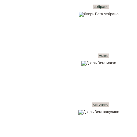
зебрано
мокко
капучино