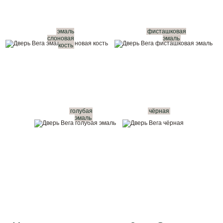
эмаль
фисташковая
слоновая
эмаль
кость
голубая
чёрная
эмаль