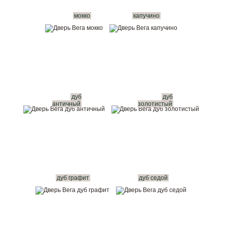
мокко
капучино
дуб
дуб
античный
золотистый
дуб графит
дуб седой