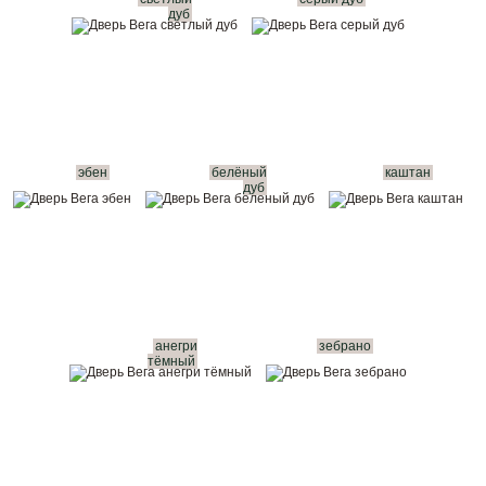
дуб
эбен
белёный
каштан
дуб
анегри
зебрано
тёмный