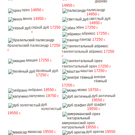
дерево
14950
c
орех
14950
c
палисандр
14950
c
венге
14950
c
светлый дуб
14950
c
серый дуб
17250
эбен
17250
c
c
абрикос
17250
c
пангар
17250
c
бразильский палисандр
17250
c
тангентальный абрикос
17250
c
акация
17250
c
тангентальный орех
17250
c
белёный дуб
каштан
17250
c
17250
c
анегри
тёмный
17250
c
зебрано
19550
c
мокко
19750
c
капучино
19750
c
дуб античный
19550
c
дуб
дуб графит
золотистый
19550
c
19550
c
американский орех
натуральный
19550
c
макасар
19550
c
дуб арктик
19550