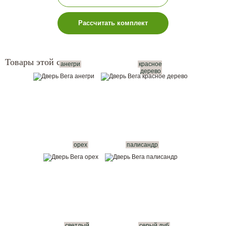
Рассчитать комплект
Товары этой серии:
анегри
красное
дерево
орех
палисандр
светлый
серый дуб