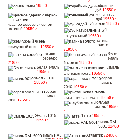
c
олива
19550
c
кофейный
дуб
19550
c
коньячный
дуб
19550
c
дуб седой
19550
c
красное дерево с чёрной
патиной
19550
c
дуб
натуральный
19550
c
патина
золото
жемчужный ясень
19550
c
21850
c
патина
белая
серебро
эмаль
21850
c
базовая
19550
c
Белая эмаль
эмаль
19550
c
слоновая кость
19550
c
эмаль 9010
серая
19550
c
эмаль
7040
19550
c
серая
эмаль
фисташковая эмаль
19550
c
7038
19550
c
голубая
эмаль
19550
c
Эмаль 1015
Латте
19550
c
19550
c
эмаль RAL
5001
22400
c
эмаль RAL
Атлантик
22400
c