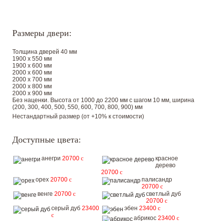
Размеры двери:
Толщина дверей 40 мм
1900 х 550 мм
1900 х 600 мм
2000 х 600 мм
2000 х 700 мм
2000 х 800 мм
2000 х 900 мм
Без наценки. Высота от 1000 до 2200 мм с шагом 10 мм, ширина
(200, 300, 400, 500, 550, 600, 700, 800, 900) мм
Нестандартный размер (от +10% к стоимости)
Доступные цвета:
анегри
20700
c
красное
дерево
20700
c
орех
20700
c
палисандр
20700
c
венге
20700
c
светлый дуб
20700
c
серый дуб
23400
эбен
23400
c
c
абрикос
23400
c