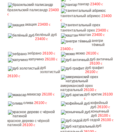
пангар
23400
c
бразильский палисандр
23400
c
тангентальный абрикос
23400
c
акация
23400
c
тангентальный орех
23400
c
белёный дуб
каштан
23400
c
23400
c
анегри
тёмный
23400
c
зебрано
26100
c
мокко
26100
c
капучино
26100
c
дуб античный
26100
c
дуб
дуб графит
золотистый
26100
c
26100
c
американский орех
натуральный
26100
c
макасар
26100
c
дуб арктик
26100
c
олива
26100
c
кофейный
дуб
26100
c
коньячный
дуб
26100
c
дуб седой
26100
c
красное дерево с чёрной
патиной
26100
c
дуб
натуральный
26100
c