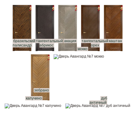
бразильский
тангентальный
акация
тангентальный
каштан
палисандр
абрикос
орех
мокко
зебрано
капучино
дуб
античный