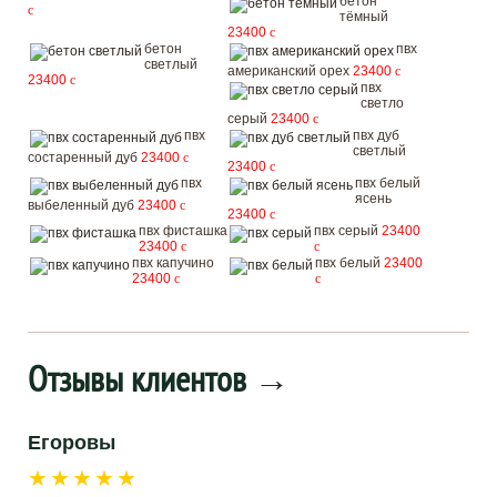
бетон
c
тёмный
23400
c
бетон
пвх
светлый
американский орех
23400
c
23400
c
пвх
светло
серый
23400
c
пвх
пвх дуб
светлый
состаренный дуб
23400
c
23400
c
пвх
пвх белый
ясень
выбеленный дуб
23400
c
23400
c
пвх фисташка
пвх серый
23400
23400
c
c
пвх капучино
пвх белый
23400
23400
c
c
Отзывы клиентов
→
Егоровы
★★★★★