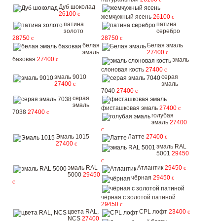
Дуб шоколад
26100
c
жемчужный ясень
26100
c
патина
патина
золото
серебро
28750
c
28750
c
белая
Белая эмаль
эмаль
27400
c
базовая
27400
c
эмаль
слоновая кость
27400
c
эмаль 9010
серая
27400
c
эмаль
7040
27400
c
серая
эмаль
фисташковая эмаль
27400
c
7038
27400
c
голубая
эмаль
27400
c
Эмаль 1015
Латте
27400
c
27400
c
эмаль RAL
5001
29450
c
эмаль RAL
Атлантик
29450
c
5000
29450
чёрная
29450
c
c
чёрная с золотой патиной
29450
c
цвета RAL,
CPL лофт
23400
c
NCS
27400