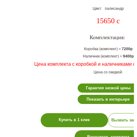
Цвет: палисандр
15650
c
Комплектация:
Коробка (комплект) =
7200р
Наличник (комплект) =
9400р
Цена комплекта с коробкой и наличниками н
Цена со скидкой.
Гарантия низкой цены
Показать в интерьере
Купить в 1 клик
Вызвать зам
Рассчитать комплект