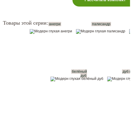
Товары этой серии:
анегри
палисандр
белёный
дуб г
дуб