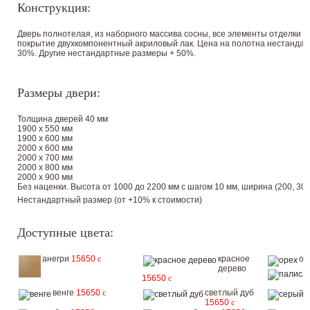
Конструкция:
Дверь полнотелая, из наборного массива сосны, все элементы отделки 
покрытие двухкомпонентный акриловый лак. Цена на полотна нестандар
30%. Другие нестандартные размеры + 50%.
Размеры двери:
Толщина дверей 40 мм
1900 х 550 мм
1900 х 600 мм
2000 х 600 мм
2000 х 700 мм
2000 х 800 мм
2000 х 900 мм
Без наценки. Высота от 1000 до 2200 мм с шагом 10 мм, ширина (200, 300, 
Нестандартный размер (от +10% к стоимости)
Доступные цвета:
анегри
15650
c
красное
ор
дерево
15650
c
венге
15650
c
светлый дуб
15650
c