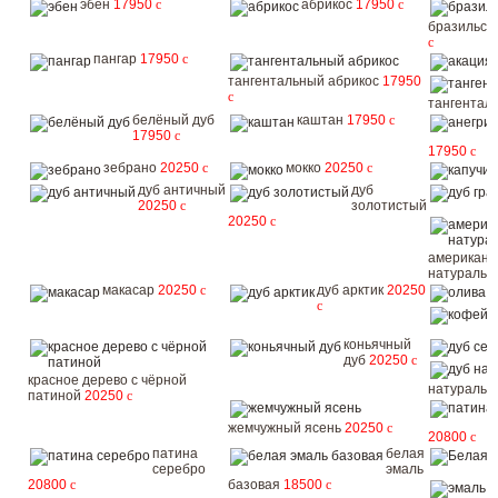
эбен
17950
c
абрикос
17950
c
бразильск
c
пангар
17950
c
тангентальный абрикос
17950
c
тангентал
белёный дуб
каштан
17950
c
17950
c
17950
c
зебрано
20250
c
мокко
20250
c
дуб античный
дуб
20250
c
золотистый
20250
c
американс
натураль
макасар
20250
c
дуб арктик
20250
о
c
коньячный
дуб
20250
c
красное дерево с чёрной
натураль
патиной
20250
c
жемчужный ясень
20250
c
20800
c
патина
белая
серебро
эмаль
20800
c
базовая
18500
c