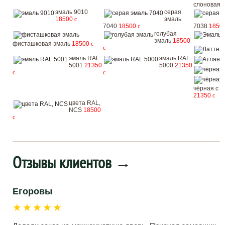
слоновая 
эмаль 9010
серая
18500
c
эмаль
7040
18500
c
7038
1850
голубая
эмаль
18500
фисташковая эмаль
18500
c
c
Л
эмаль RAL
эмаль RAL
5001
21350
5000
21350
c
c
чёрная с з
21350
c
цвета RAL,
NCS
18500
c
Отзывы клиентов
→
Егоровы
★★★★★