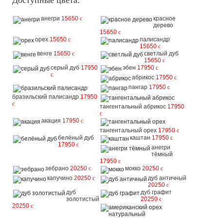
Доступные цвета:
анегри
15650
c
красное
дерево
15650
c
орех
15650
c
палисандр
15650
c
венге
15650
c
светлый дуб
15650
c
серый дуб
17950
эбен
17950
c
c
абрикос
17950
c
пангар
17950
c
бразильский палисандр
17950
c
тангентальный абрикос
17950
c
акация
17950
c
тангентальный орех
17950
c
белёный дуб
каштан
17950
c
17950
c
анегри
тёмный
17950
c
зебрано
20250
c
мокко
20250
c
капучино
20250
c
дуб античный
20250
c
дуб
дуб графит
золотистый
20250
c
20250
c