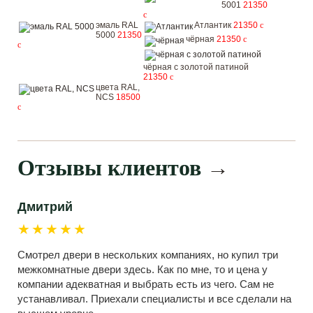
5001
21350
c
эмаль RAL
Атлантик
21350
c
5000
21350
чёрная
21350
c
c
чёрная с золотой патиной
21350
c
цвета RAL,
NCS
18500
c
Отзывы клиентов
→
Дмитрий
★★★★★
Смотрел двери в нескольких компаниях, но купил три
межкомнатные двери здесь. Как по мне, то и цена у
компании адекватная и выбрать есть из чего. Сам не
устанавливал. Приехали специалисты и все сделали на