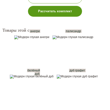
Рассчитать комплект
Товары этой серии:
анегри
палисандр
белёный
дуб графит
дуб