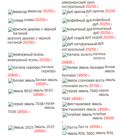
американский орех
натуральный
20250
c
макасар
20250
c
дуб арктик
20250
c
олива
20250
c
кофейный
дуб
20250
c
коньячный
дуб
20250
c
дуб седой
20250
c
красное дерево с чёрной
патиной
20250
c
дуб
натуральный
20250
c
патина
золото
жемчужный ясень
20250
c
20800
c
патина
белая
серебро
эмаль
20800
c
базовая
18500
c
Белая эмаль
эмаль
18500
c
слоновая кость
25700
c
эмаль 9010
серая
18500
c
эмаль
7040
18500
c
серая
эмаль
фисташковая эмаль
18500
c
7038
18500
c
голубая
эмаль
18500
c
Эмаль 1015
Латте
18500
c
18500
c
эмаль RAL