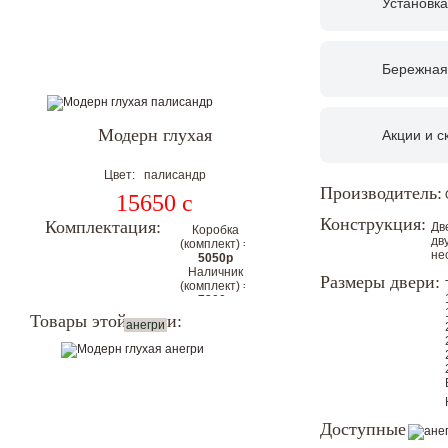
Установка
Бережная
Модерн глухая
Акции и с
Цвет: палисандр
Производитель:
15650
c
Конструкция:
Комплектация:
Дв
Коробка
дв
(комплект) =
не
5050р
Наличник
Размеры двери:
(комплект) =
7200р
Цена
Товары этой серии:
анегри
комплекта с
коробкой и
наличниками
на 2
стороны:
32500р
Доступные
Цена со скидкой.