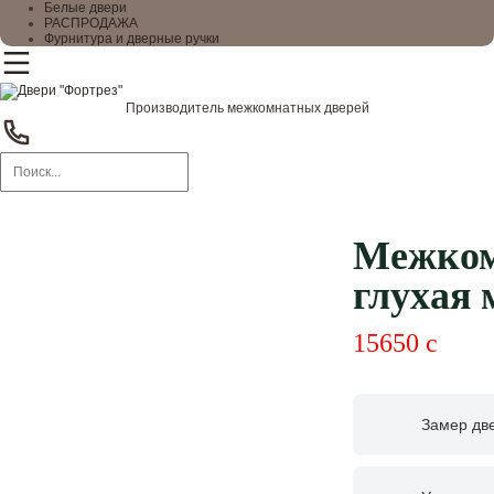
Белые двери
РАСПРОДАЖА
Фурнитура и дверные ручки
Производитель межкомнатных дверей
Межком
глухая 
15650
c
Замер дв