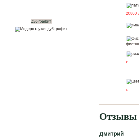
20800
дуб графит
фисташ
c
c
Отзывы 
Дмитрий