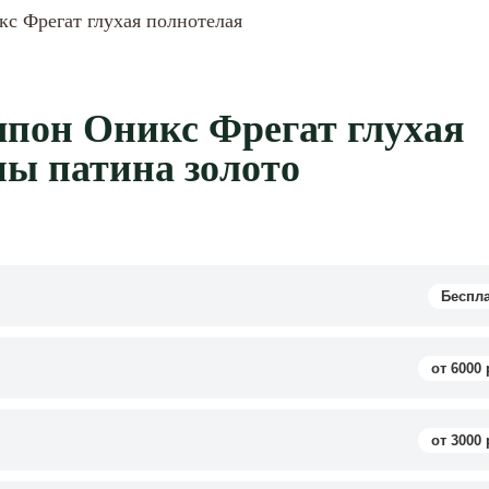
с Фрегат глухая полнотелая
пон Оникс Фрегат глухая
ны патина золото
Беспл
от 6000 
от 3000 