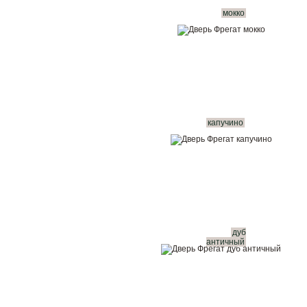
мокко
капучино
дуб
античный