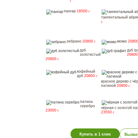
c
пангар
18500
c
тангентальный абри
c
зебрано
20800
c
мокко
2080
дуб
дуб г
золотистый
2080
20800
c
кофейный
дуб
20800
c
красное дерево с чё
патиной
20800
c
патина
серебро
чёрная с золотой па
23000
c
23550
c
Купить в 1 клик
Вызва