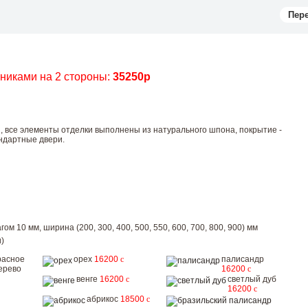
Пер
чниками на 2 стороны:
35250р
, все элементы отделки выполнены из натурального шпона, покрытие -
ндартные двери.
ом 10 мм, ширина (200, 300, 400, 500, 550, 600, 700, 800, 900) мм
)
расное
орех
16200
c
палисандр
ерево
16200
c
венге
16200
c
светлый дуб
16200
c
абрикос
18500
c