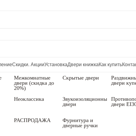
ление
Скидки. Акции
Установка
Двери книжка
Как купить
Конта
е
Межкомнатные
Скрытые двери
Раздвижн
двери (скидка до
двери куп
20%)
Неоклассика
Звукоизоляционные
Противоп
двери
двери EI3
РАСПРОДАЖА
Фурнитура и
дверные ручки