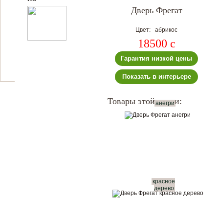
Дверь Фрегат
Цвет: абрикос
18500
c
Гарантия низкой цены
Показать в интерьере
Товары этой серии:
анегри
красное
дерево