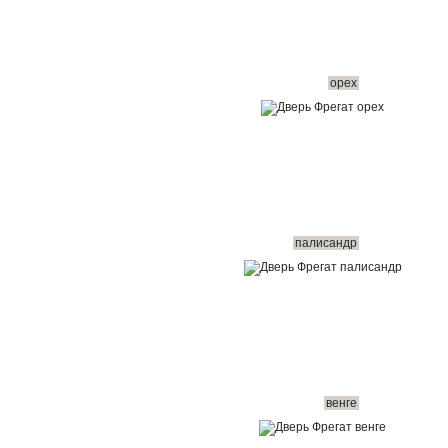
орех
палисандр
венге