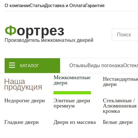
О компании
Статьи
Доставка и Оплата
Гарантия
Ф
ортрез
Производитель межкомнатных дверей
Отзывы
Виды погонажа
Остек
КАТАЛОГ
Межкомнатные
Нестандартны
Наша
двери
двери
продукция
Недорогие двери
Элитные двери
Стеклянные /
премиум
Алюминиевая
кромка
Гладкие двери
Двери из массива
Белые двери