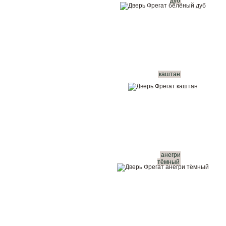
дуб
каштан
анегри
тёмный