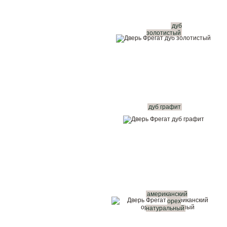
дуб
золотистый
дуб графит
американский
орех
натуральный