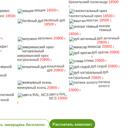
бразильский палисандр
18500
c
акация
18500
c
кос
18500
тангентальный орех
18500
c
белёный дуб
каштан
18500
c
18500
c
анегри
тёмный
18500
c
0
c
капучино
20800
c
дуб античный
20800
c
рафит
макасар
20800
c
0
c
дуб арктик
20800
американский орех
c
натуральный
20800
c
олива
20800
c
коньячный
дуб седой
20800
c
дуб
20800
c
дуб
рной
натуральный
20800
c
патина
золото
жемчужный ясень
20800
c
23000
c
цвета RAL,
NCS
23000
тиной
c
Рассчитать комплект
ть замерщика бесплатно