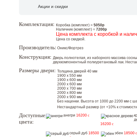
Акции и скидки
Комплектация:
Коробка (комплект) =
5050р
Наличник (комплект) =
7200р
Цена комплекта с коробкой и нали
Цена со скидкой.
Производитель:
Оникс/Фортрез
Конструкция:
Дверь полнотелая, из наборного массива сосны
двухкомпонентный полиуретановый лак. Неста
Размеры двери:
Толщина дверей 40 мм
1900 х 550 мм
1900 х 600 мм
2000 х 600 мм
2000 х 700 мм
2000 х 800 мм
2000 х 900 мм
Без наценки. Высота от 1000 до 2200 мм с шаг
Нестандартный размер (от +10% к стоимости
Доступные
анегри
16200
c
к
д
цвета:
16200
c
серый дуб
18500
эбен
18500
c