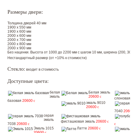
Размеры двери:
Толщина дверей 40 мм
1900 х 550 мм
1900 х 600 мм
2000 х 600 мм
2000 х 700 мм
2000 х 800 мм
2000 х 900 мм
Без наценки. Высота от 1000 до 2200 мм с шагом 10 мм, ширина (200, 300, 
Нестандартный размер (от +10% к стоимости)
Стекло:
входит в стоимость
Доступные цвета:
белая
Белая эмаль
эмаль
20600
c
слоновая 
базовая
20600
c
эмаль 9010
20600
c
7040
2060
серая
эмаль
фисташковая эмаль
20600
c
7038
20600
c
c
Эмаль 1015
Латте
20600
c
20600
c