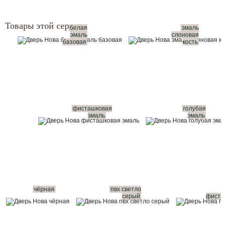
Товары этой серии:
белая
эмаль
эмаль
слоновая
базовая
кость
фисташковая
голубая
эмаль
эмаль
чёрная
пвх светло
серый
фиста