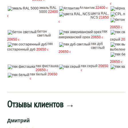
c
эмаль RAL
Атлантик
22400
c
5000
22400
цвета RAL,
c
NCS
21850
c
20650
c
бетон
пвх
светлый
американский орех
20650
c
20650
c
серый
206
пвх
пвх дуб
светлый
состаренный дуб
20650
c
выбеленн
20650
c
20650
c
пвх фисташка
пвх серый
20650
20650
c
c
пвх белый
20650
c
Отзывы клиентов
→
Дмитрий