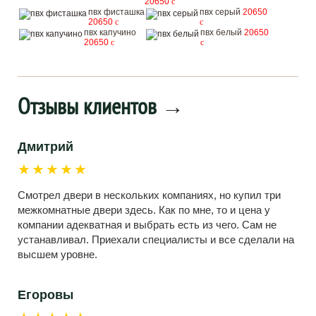
20650
c
пвх фисташка
пвх серый
20650
20650
c
c
пвх капучино
пвх белый
20650
20650
c
c
Отзывы клиентов
→
Дмитрий
★★★★★
Смотрел двери в нескольких компаниях, но купил три
межкомнатные двери здесь. Как по мне, то и цена у
компании адекватная и выбрать есть из чего. Сам не
устанавливал. Приехали специалисты и все сделали на
высшем уровне.
Егоровы