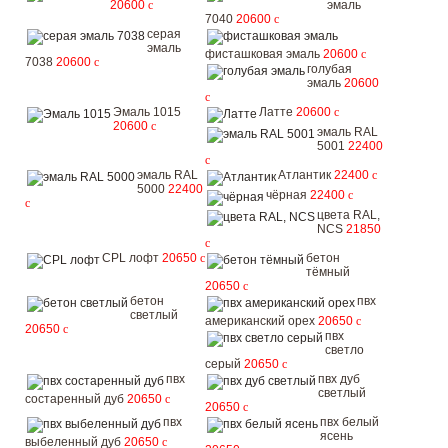
20600
c
эмаль
7040
20600
c
серая
эмаль
фисташковая эмаль
20600
c
7038
20600
c
голубая
эмаль
20600
c
Эмаль 1015
Латте
20600
c
20600
c
эмаль RAL
5001
22400
c
эмаль RAL
Атлантик
22400
c
5000
22400
чёрная
22400
c
c
цвета RAL,
NCS
21850
c
CPL лофт
20650
c
бетон
тёмный
20650
c
бетон
пвх
светлый
американский орех
20650
c
20650
c
пвх
светло
серый
20650
c
пвх
пвх дуб
светлый
состаренный дуб
20650
c
20650
c
пвх
пвх белый
ясень
выбеленный дуб
20650
c