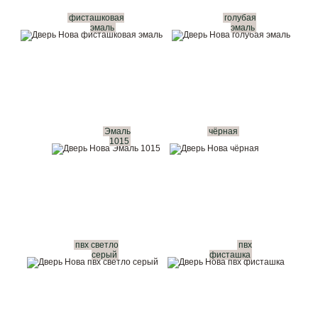
фисташковая
голубая
эмаль
эмаль
Эмаль
чёрная
1015
пвх светло
пвх
серый
фисташка