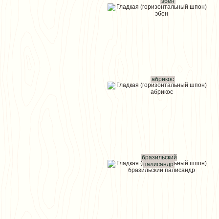
эбен
абрикос
бразильский
палисандр