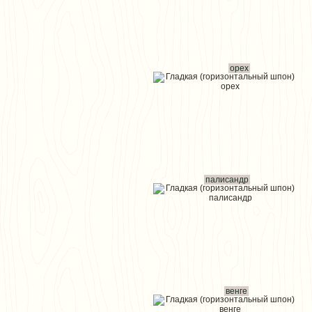
орех
палисандр
венге