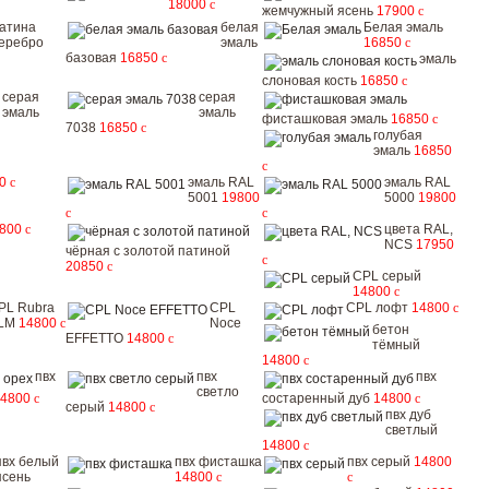
18000
c
жемчужный ясень
17900
c
атина
белая
Белая эмаль
еребро
эмаль
16850
c
базовая
16850
c
эмаль
слоновая кость
16850
c
серая
серая
эмаль
эмаль
фисташковая эмаль
16850
c
7038
16850
c
голубая
эмаль
16850
c
50
c
эмаль RAL
эмаль RAL
5001
19800
5000
19800
c
c
9800
c
цвета RAL,
NCS
17950
чёрная с золотой патиной
c
20850
c
CPL серый
14800
c
PL Rubra
CPL
CPL лофт
14800
c
LM
14800
c
Noce
бетон
EFFETTO
14800
c
тёмный
14800
c
пвх
пвх
пвх
светло
14800
c
состаренный дуб
14800
c
серый
14800
c
пвх дуб
светлый
14800
c
пвх белый
пвх фисташка
пвх серый
14800
ясень
14800
c
c