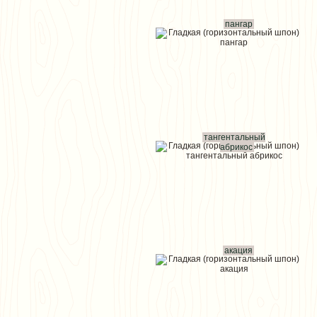
пангар
тангентальный
абрикос
акация