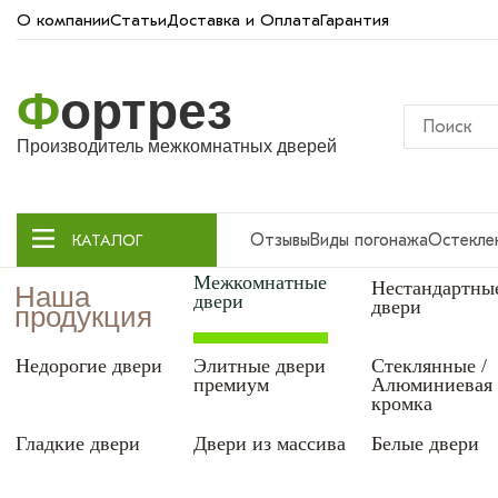
О компании
Статьи
Доставка и Оплата
Гарантия
Ф
ортрез
Производитель межкомнатных дверей
Отзывы
Виды погонажа
Остекле
КАТАЛОГ
Межкомнатные
Нестандартны
Наша
двери
двери
продукция
Недорогие двери
Элитные двери
Стеклянные /
премиум
Алюминиевая
кромка
Гладкие двери
Двери из массива
Белые двери