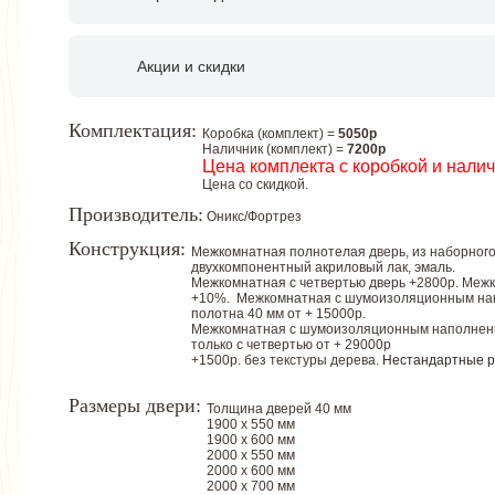
Акции и скидки
Комплектация:
Коробка (комплект) =
5050р
Наличник (комплект) =
7200р
Цена комплекта с коробкой и нали
Цена со скидкой.
Производитель:
Оникс/Фортрез
Конструкция:
Межкомнатная полнотелая дверь, из наборного
двухкомпонентный акриловый лак, эмаль.
Межкомнатная с четвертью дверь +2800р. Меж
+10%. Межкомнатная с шумоизоляционным напо
полотна 40 мм от + 15000р.
Межкомнатная с шумоизоляционным наполнение
только с четвертью от + 29000р
+1500р. без текстуры дерева.
Нестандартные 
Размеры двери:
Толщина дверей 40 мм
1900 х 550 мм
1900 х 600 мм
2000 х 550 мм
2000 х 600 мм
2000 х 700 мм