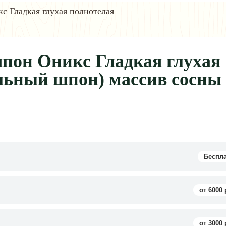
с Гладкая глухая полнотелая
пон Оникс Гладкая глухая
льный шпон) массив сосны
Беспл
от 6000 
от 3000 