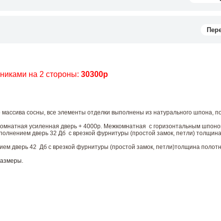
Пер
чниками на 2 стороны:
30300р
 массива сосны, все элементы отделки выполнены из натурального шпона, п
комнатная усиленная дверь + 4000р. Межкомнатная с горизонтальным шпоно
лнением дверь 32 Дб с врезкой фурнитуры (простой замок, петли) толщин
м дверь 42 Дб с врезкой фурнитуры (простой замок, петли)толщина полотн
размеры
.