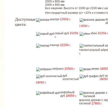
2000 х 800 мм
2000 х 900 мм
Без наценки. Высота от 1000 до 2200 мм с шаг
Нестандартный размер (от +10% к стоимости
Доступные
анегри
13550
c
к
д
цвета:
13550
c
серый дуб
15250
эбен
15250
c
c
пангар
15250
c
тангентальный абри
c
зебрано
15500
c
мокко
1805
дуб
дуб г
золотистый
1805
18050
c
кофейный
дуб
18050
c
красное дерево с чё
патиной
17900
c