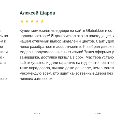
Алексей Шаров
★★★★★
,
Купил межкомнатные двери на сайте Globaldoor и ост
сь по
полном восторге! Я долго искал что-то подходящее, и
ом и
нашел отличный выбор моделей и цветов. Сайт удо
ую
легко разобраться в ассортименте. Я выбрал двери 
шили
модерн, получилось очень стильно! Заказ оформил у
о -
замерщика, доставка пришла в срок. Мастера устан
али
всё аккуратно, и дали гарантию на год — это приятно
,
тоже порадовала, вышло даже дешевле, чем в магаз
Рекомендую всем, кто ищет качественные двери без
шего
лишних заморочек!