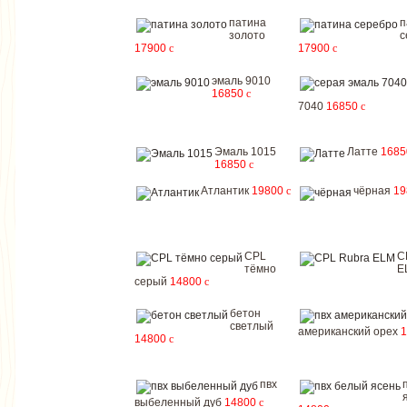
патина
п
золото
с
17900
c
17900
c
эмаль 9010
16850
c
7040
16850
c
Эмаль 1015
Латте
168
16850
c
Атлантик
19800
c
чёрная
1
CPL
C
тёмно
E
серый
14800
c
бетон
светлый
американский орех
14800
c
пвх
выбеленный дуб
14800
c