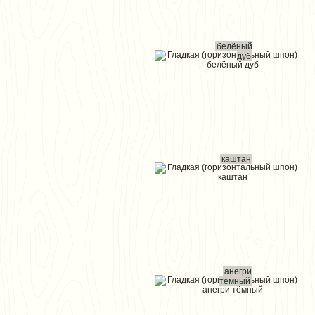
белёный
дуб
каштан
анегри
тёмный