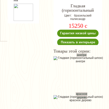
Гладкая
(горизонтальный
шпон)
Цвет: бразильский
палисандр
15250
c
Гарантия низкой цены
Показать в интерьере
Товары этой серии:
анегри
красное
дерево