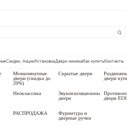
ние
Скидки. Акции
Установка
Двери книжка
Как купить
Контакты
е
Межкомнатные
Скрытые двери
Раздвижн
двери (скидка до
двери куп
20%)
Неоклассика
Звукоизоляционные
Противоп
двери
двери EI3
РАСПРОДАЖА
Фурнитура и
дверные ручки