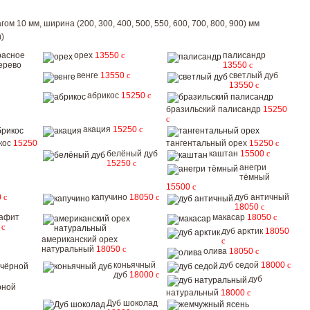
ом 10 мм, ширина (200, 300, 400, 500, 550, 600, 700, 800, 900) мм
)
расное
орех
13550
c
палисандр
ерево
13550
c
венге
13550
c
светлый дуб
13550
c
абрикос
15250
c
бразильский палисандр
15250
c
акация
15250
c
кос
15250
тангентальный орех
15250
c
белёный дуб
каштан
15500
c
15250
c
анегри
тёмный
15500
c
0
c
капучино
18050
c
дуб античный
18050
c
рафит
макасар
18050
c
0
c
дуб арктик
18050
американский орех
c
натуральный
18050
c
олива
18050
c
коньячный
дуб седой
18000
c
дуб
18000
c
дуб
рной
натуральный
18000
c
Дуб шоколад