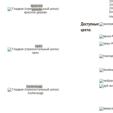
20
20
красное
Показать в интерьере
20
дерево
Бе
Не
Доступные
Купить в 1 клик
цвета:
Вызвать замерщика бесплатно
Рассчитать комплект
э
орех
палисандр