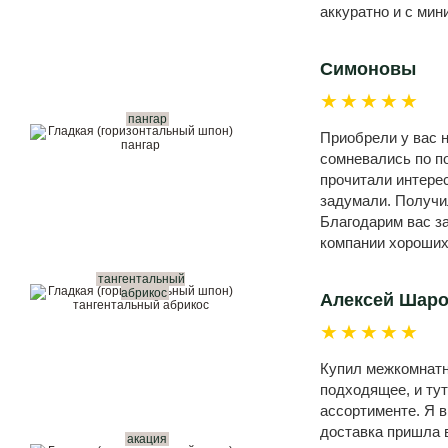
аккуратно и с ми
Симоновы
★★★★★
пангар
Приобрели у вас н
сомневались по по
прочитали интерес
задумали. Получи
Благодарим вас з
компании хороших
тангентальный
абрикос
Алексей Шар
★★★★★
Купил межкомнатны
подходящее, и ту
ассортименте. Я 
доставка пришла в
акация