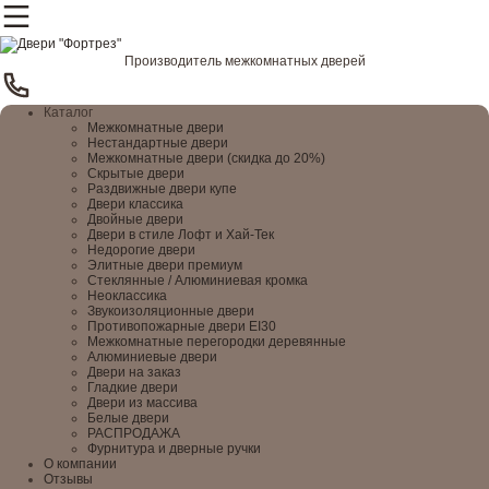
Производитель межкомнатных дверей
Каталог
Межкомнатные двери
Нестандартные двери
Межкомнатные двери (скидка до 20%)
Скрытые двери
Раздвижные двери купе
Двери классика
Двойные двери
Двери в стиле Лофт и Хай-Тек
Недорогие двери
Элитные двери премиум
Стеклянные / Алюминиевая кромка
Неоклассика
Звукоизоляционные двери
Противопожарные двери EI30
Межкомнатные перегородки деревянные
Алюминиевые двери
Двери на заказ
Гладкие двери
Двери из массива
Белые двери
РАСПРОДАЖА
Фурнитура и дверные ручки
О компании
Отзывы