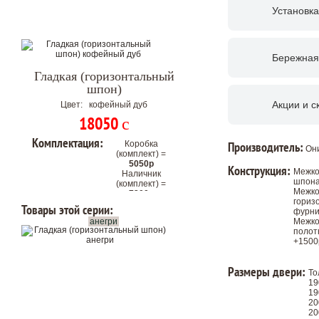
Установка
Бережная
Гладкая (горизонтальный
шпон)
Акции и с
Цвет: кофейный дуб
18050
c
Комплектация:
Коробка
Производитель:
Он
(комплект) =
5050р
Конструкция:
Межко
Наличник
шпона
(комплект) =
Межко
7200р
гориз
Цена
Товары этой серии:
фурни
комплекта с
анегри
Межко
коробкой и
полот
+1500
наличниками
на 2
стороны:
Размеры двери:
То
30300р
19
19
Цена со скидкой.
20
20
Гарантия низкой цены