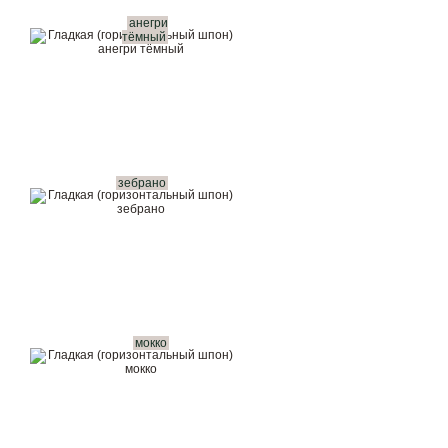
анегри
тёмный
зебрано
мокко