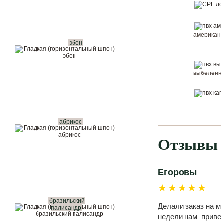
американ
эбен
выбелен
абрикос
Отзывы 
Егоровы
★★★★★
бразильский
Делали заказ на 
палисандр
недели нам привез