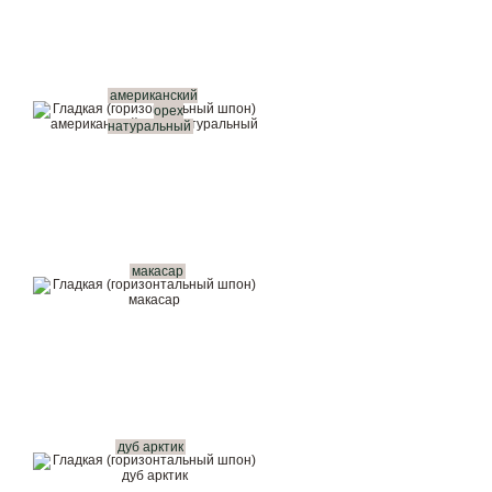
американский
орех
натуральный
макасар
дуб арктик