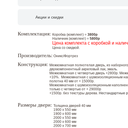
Акции и скидки
Комплектация:
Коробка (комплект) =
3800р
Наличник (комплект) =
5800р
Цена комплекта с коробкой и нали
Цена со скидкой.
Производитель:
Оникс/Фортрез
Конструкция:
Межкомнатная полнотелая дверь, из наборного
двухкомпонентный акриловый лак, эмаль.
Межкомнатная с четвертью дверь +2800р. Меж
+10%. Межкомнатная с шумоизоляционным напо
полотна 40 мм от + 15000р.
Межкомнатная с шумоизоляционным наполнение
только с четвертью от + 29000р
+1500р. без текстуры дерева.
Нестандартные 
Размеры двери:
Толщина дверей 40 мм
1900 х 550 мм
1900 х 600 мм
2000 х 550 мм
2000 х 600 мм
2000 х 700 мм