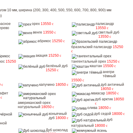
ом 10 мм, ширина (200, 300, 400, 500, 550, 600, 700, 800, 900) мм
)
расное
орех
13550
c
палисандр
ерево
13550
c
венге
13550
c
светлый дуб
13550
c
абрикос
15250
c
бразильский палисандр
15250
c
акация
15250
c
кос
15250
тангентальный орех
15250
c
белёный дуб
каштан
15500
c
15250
c
анегри
тёмный
15500
c
0
c
капучино
18050
c
дуб античный
18050
c
рафит
макасар
18050
c
0
c
дуб арктик
18050
американский орех
c
натуральный
18050
c
олива
18050
c
коньячный
дуб седой
18000
c
дуб
18000
c
дуб
рной
натуральный
18000
c
Дуб шоколад