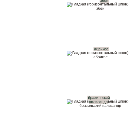
эбен
абрикос
бразильский
палисандр