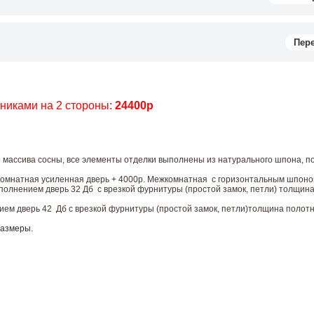
Пер
чниками на 2 стороны:
24400р
 массива сосны, все элементы отделки выполнены из натурального шпона, п
комнатная усиленная дверь + 4000р. Межкомнатная с горизонтальным шпоно
лнением дверь 32 Дб с врезкой фурнитуры (простой замок, петли) толщин
м дверь 42 Дб с врезкой фурнитуры (простой замок, петли)толщина полотн
размеры
.