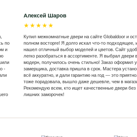
Алексей Шаров
★★★★★
,
Купил межкомнатные двери на сайте Globaldoor и ост
сь по
полном восторге! Я долго искал что-то подходящее, и
ом и
нашел отличный выбор моделей и цветов. Сайт удо
ую
легко разобраться в ассортименте. Я выбрал двери 
шили
модерн, получилось очень стильно! Заказ оформил у
о -
замерщика, доставка пришла в срок. Мастера устан
али
всё аккуратно, и дали гарантию на год — это приятно
,
тоже порадовала, вышло даже дешевле, чем в магаз
Рекомендую всем, кто ищет качественные двери без
шего
лишних заморочек!