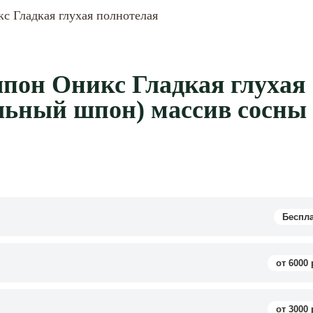
с Гладкая глухая полнотелая
пон Оникс Гладкая глухая
льный шпон) массив сосны
Беспл
от 6000 
от 3000 