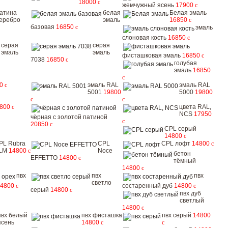
18000
c
жемчужный ясень
17900
c
атина
белая
Белая эмаль
еребро
эмаль
16850
c
базовая
16850
c
эмаль
слоновая кость
16850
c
серая
серая
эмаль
эмаль
фисташковая эмаль
16850
c
7038
16850
c
голубая
эмаль
16850
c
50
c
эмаль RAL
эмаль RAL
5001
19800
5000
19800
c
c
9800
c
цвета RAL,
NCS
17950
чёрная с золотой патиной
c
20850
c
CPL серый
14800
c
PL Rubra
CPL
CPL лофт
14800
c
LM
14800
c
Noce
бетон
EFFETTO
14800
c
тёмный
14800
c
пвх
пвх
пвх
светло
14800
c
состаренный дуб
14800
c
серый
14800
c
пвх дуб
светлый
14800
c
пвх белый
пвх фисташка
пвх серый
14800
ясень
14800
c
c