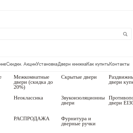
ние
Скидки. Акции
Установка
Двери книжка
Как купить
Контакты
е
Межкомнатные
Скрытые двери
Раздвижн
двери (скидка до
двери куп
20%)
Неоклассика
Звукоизоляционные
Противоп
двери
двери EI3
РАСПРОДАЖА
Фурнитура и
дверные ручки