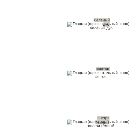
белёный
дуб
каштан
анегри
тёмный