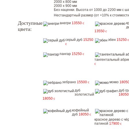
2000 х 800 мм
2000 х 900 мм
Без наценки. Высота от 1000 до 2200 мм с шаг
Нестандартный размер (от +10% к стоимости
Доступные
анегри
13550
c
к
д
цвета:
13550
c
серый дуб
15250
эбен
15250
c
c
пангар
15250
c
тангентальный абри
c
зебрано
15500
c
мокко
1805
дуб
дуб г
золотистый
1805
18050
c
кофейный
дуб
18050
c
красное дерево с чё
патиной
17900
c