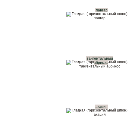
пангар
тангентальный
абрикос
акация