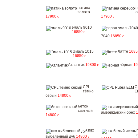
патина
п
золото
с
17900
c
17900
c
эмаль 9010
16850
c
7040
16850
c
Эмаль 1015
Латте
168
16850
c
Атлантик
19800
c
чёрная
1
CPL
C
тёмно
E
серый
14800
c
бетон
светлый
американский орех
14800
c
пвх
выбеленный дуб
14800
c