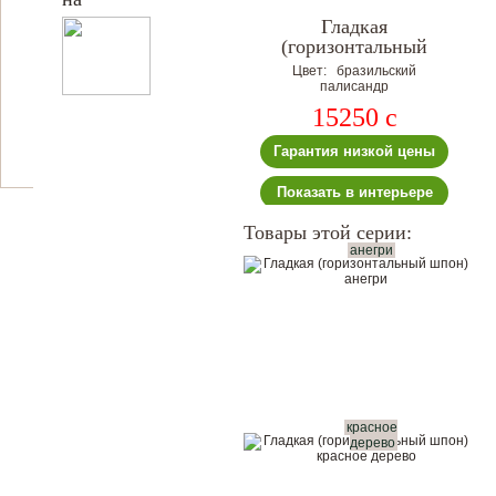
Гладкая
(горизонтальный
шпон)
Цвет: бразильский
палисандр
15250
c
Гарантия низкой цены
Показать в интерьере
Товары этой серии:
анегри
красное
дерево