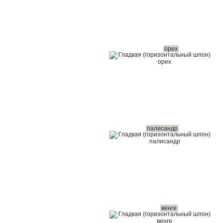
орех
палисандр
венге