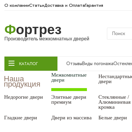
О компании
Статьи
Доставка и Оплата
Гарантия
Ф
ортрез
Производитель межкомнатных дверей
Отзывы
Виды погонажа
Остекле
КАТАЛОГ
Межкомнатные
Нестандартны
Наша
двери
двери
продукция
Недорогие двери
Элитные двери
Стеклянные /
премиум
Алюминиевая
кромка
Гладкие двери
Двери из массива
Белые двери