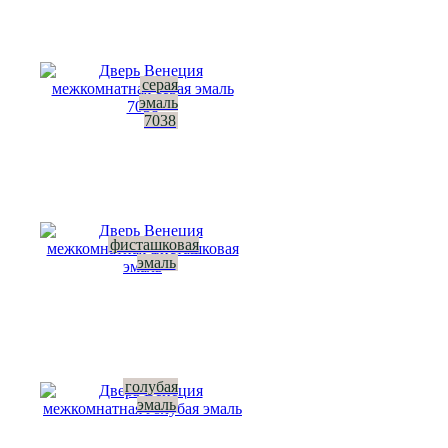
серая
эмаль
7038
фисташковая
эмаль
голубая
эмаль