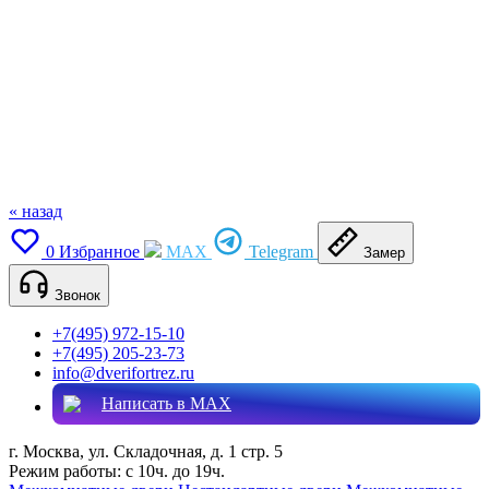
« назад
0
Избранное
MAX
Telegram
Замер
Звонок
+7(495) 972-15-10
+7(495) 205-23-73
info@dverifortrez.ru
Написать в MAX
г. Москва, ул. Складочная, д. 1 стр. 5
Режим работы:
с 10ч. до 19ч.