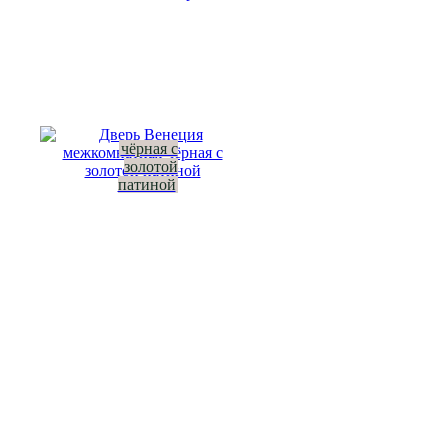
чёрная с
золотой
патиной