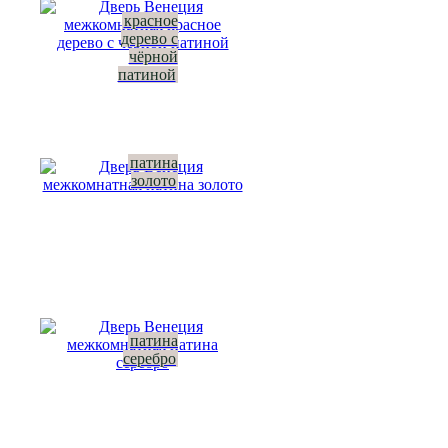
красное
дерево с
чёрной
патиной
патина
золото
патина
серебро