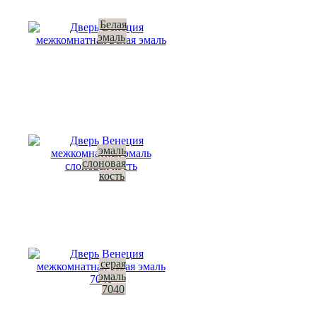
Белая
эмаль
эмаль
слоновая
кость
серая
эмаль
7040