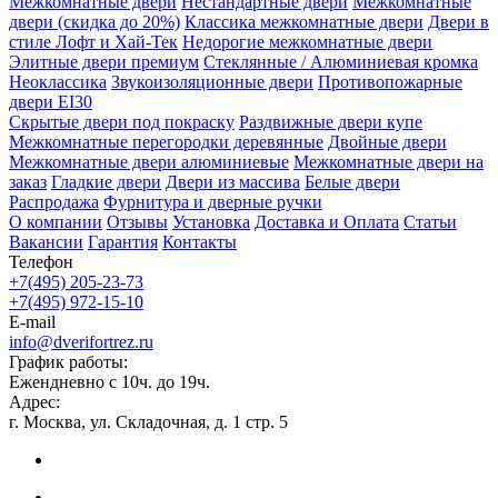
Межкомнатные двери
Нестандартные двери
Межкомнатные
двери (скидка до 20%)
Классика межкомнатные двери
Двери в
стиле Лофт и Хай-Тек
Недорогие межкомнатные двери
Элитные двери премиум
Стеклянные / Алюминиевая кромка
Неоклассика
Звукоизоляционные двери
Противопожарные
двери EI30
Скрытые двери под покраску
Раздвижные двери купе
Межкомнатные перегородки деревянные
Двойные двери
Межкомнатные двери алюминиевые
Межкомнатные двери на
заказ
Гладкие двери
Двери из массива
Белые двери
Распродажа
Фурнитура и дверные ручки
О компании
Отзывы
Установка
Доставка и Оплата
Статьи
Вакансии
Гарантия
Контакты
Телефон
+7(495) 205-23-73
+7(495) 972-15-10
E-mail
info@dverifortrez.ru
График работы:
Ежендневно с 10ч. до 19ч.
Адрес:
г. Москва, ул. Складочная, д. 1 стр. 5