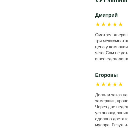
Дмитрий
★★★★★
Смотрел двери в
три межкомнатны
цена у компании
чего. Сам не ус
и все сделали н
Егоровы
★★★★★
Делали заказ н
замерщик, прове
Через две недел
установку, заня
сделано достато
мусора. Резуль