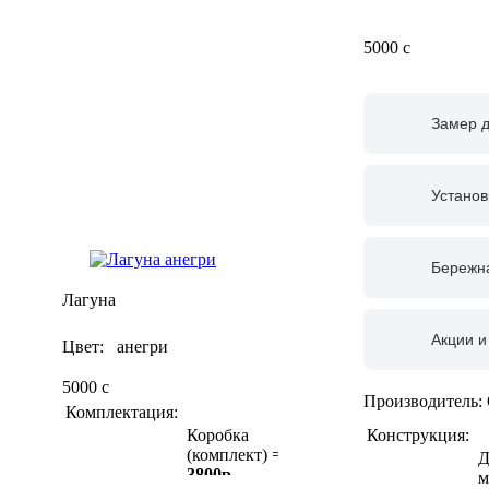
5000
c
Замер 
Установ
Бережна
Лагуна
Акции и
Цвет: анегри
5000
c
Производитель:
Комплектация:
Конструкция:
Коробка
(комплект) =
Д
3800р
м