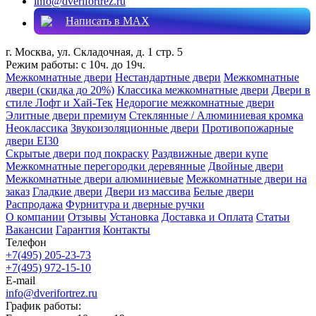
info@dverifortrez.ru
Написать в MAX
г. Москва, ул. Складочная, д. 1 стр. 5
Режим работы:
с 10ч. до 19ч.
Межкомнатные двери
Нестандартные двери
Межкомнатные
двери (скидка до 20%)
Классика межкомнатные двери
Двери в
стиле Лофт и Хай-Тек
Недорогие межкомнатные двери
Элитные двери премиум
Стеклянные / Алюминиевая кромка
Неоклассика
Звукоизоляционные двери
Противопожарные
двери EI30
Скрытые двери под покраску
Раздвижные двери купе
Межкомнатные перегородки деревянные
Двойные двери
Межкомнатные двери алюминиевые
Межкомнатные двери на
заказ
Гладкие двери
Двери из массива
Белые двери
Распродажа
Фурнитура и дверные ручки
О компании
Отзывы
Установка
Доставка и Оплата
Статьи
Вакансии
Гарантия
Контакты
Телефон
+7(495) 205-23-73
+7(495) 972-15-10
E-mail
info@dverifortrez.ru
График работы: