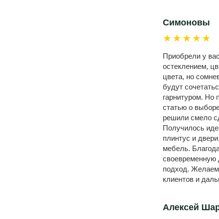
Симоновы
★★★★★
Приобрели у вас
остеклением, цв
цвета, но сомнев
будут сочетать
гарнитуром. Но 
статью о выборе
решили смело сд
Получилось иде
плинтус и двери
мебель. Благода
своевременную 
подход. Желаем
клиентов и даль
Алексей Ша